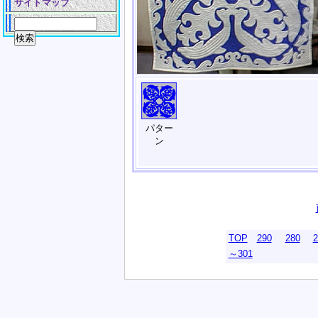
サイトマップ
パター
ン
TOP
290
280
2
～301