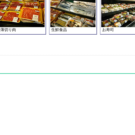
薄切り肉
生鮮食品
お寿司