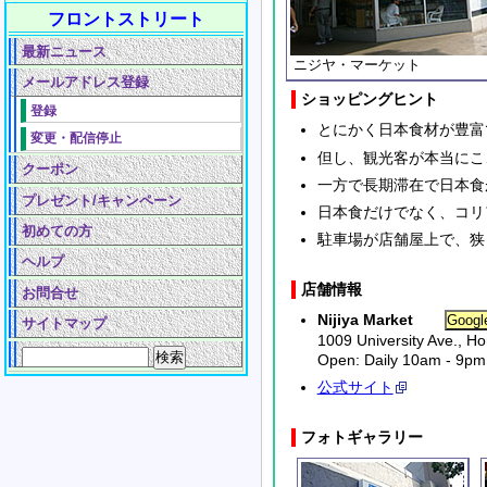
フロントストリート
最新ニュース
ニジヤ・マーケット
メールアドレス登録
ショッピングヒント
登録
とにかく日本食材が豊富
変更・配信停止
但し、観光客が本当にこ
クーポン
一方で長期滞在で日本食
プレゼント/キャンペーン
日本食だけでなく、コリ
初めての方
駐車場が店舗屋上で、狭
ヘルプ
店舗情報
お問合せ
Nijiya Market
サイトマップ
1009 University Ave., Ho
Open: Daily 10am - 9pm
公式サイト
フォトギャラリー