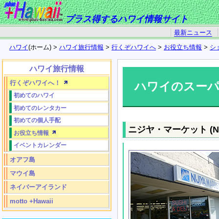
プラス得するハワイ情報サイト
最新ニュース
ハワイ
(ホーム) >
ハワイ旅行情報
>
行くぞハワイへ
>
お役立ち情報
>
シ
ハワイ旅行情報
行くぞハワイへ！
ハワイのスー
初めてのハワイ
初めてのレンタカー
初めての個人手配
ニジヤ・マーケット (Nijiy
お役立ち情報
イベントカレンダー
オアフ島
マウイ島
ネイバーアイランド
motto +Hawaii