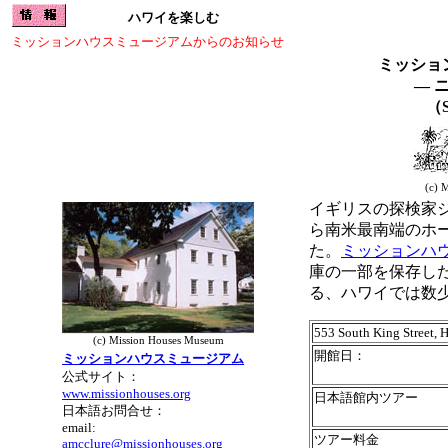
ハワイを楽しむ
ミッションハウスミュージアムからのお知らせ
ミッショ
― 
（S
(c) 
イギリスの探検家ジ
ら南米最南端のホ
た。
ミッションハ
庫の一部を保存し
る、ハワイでは数
553 South King Street, 
(c) Mission Houses Museum
開館日：
ミッションハウスミュージアム
公式サイト：
www.missionhouses.org
日本語館内ツアー
日本語お問合せ：
email:
ツアー料金
amcclure@missionhouses.org