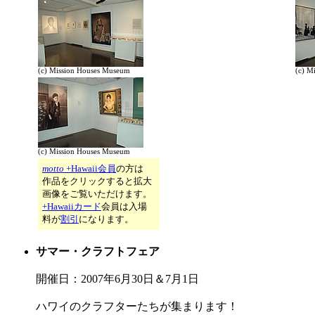
(c) Mission Houses Museum
(c) M
(c) Mission Houses Museum
motto
+Hawaii会員
の方は
作品をクリックすると拡大
画像をご覧いただけます。
+Hawaiiカード
会員は入場
料が
割引
になります。
サマー・クラフトフェア
開催日：2007年6月30日＆7月1日
ハワイのクラフターたちが集まります！