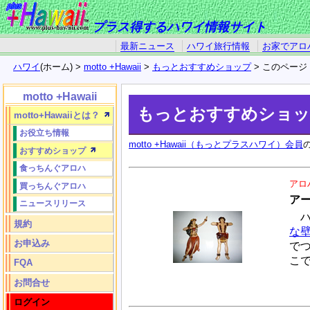
プラス得するハワイ情報サイト
最新ニュース
ハワイ旅行情報
お家でアロ
ハワイ
(ホーム) >
motto +Hawaii
>
もっとおすすめショップ
> このページ
motto +Hawaii
もっとおすすめショ
motto+Hawaiiとは？
お役立ち情報
motto +Hawaii（もっとプラスハワイ）会員
おすすめショップ
食っちんぐアロハ
アロ
買っちんぐアロハ
ア
ニュースリリース
ハ
規約
な
お申込み
で
こ
FQA
お問合せ
ログイン