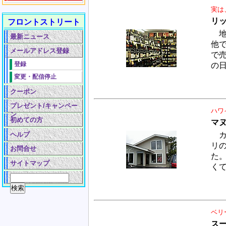
実は
リ
フロントストリート
地
最新ニュース
他
メールアドレス登録
で
登録
の
変更・配信停止
クーポン
プレゼント/キャンペー
ハワ
ン
初めての方
マヌ
ヘルプ
カ
リ
お問合せ
た
サイトマップ
く
ベリ
ス