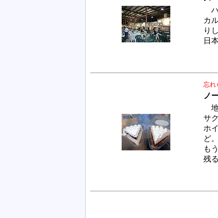
ハ
カ
り
日
忘れ
ノ
地
サ
ホ
ど
も
残