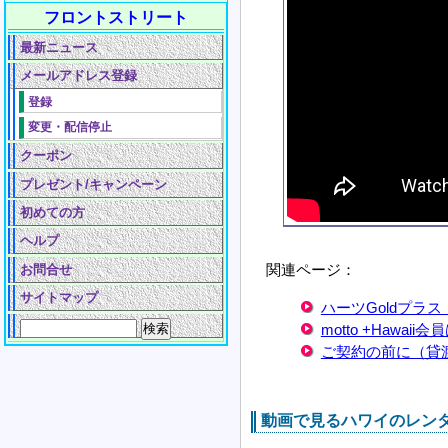
フロントストリート
最新ニュース
メールアドレス登録
登録
変更・配信停止
クーポン
プレゼント/キャンペーン
初めての方
ヘルプ
関連ページ：
お問合せ
サイトマップ
ハーツGoldプラ
motto +Hawaii会
ご契約の前に（貸
動画で見るハワイのレン