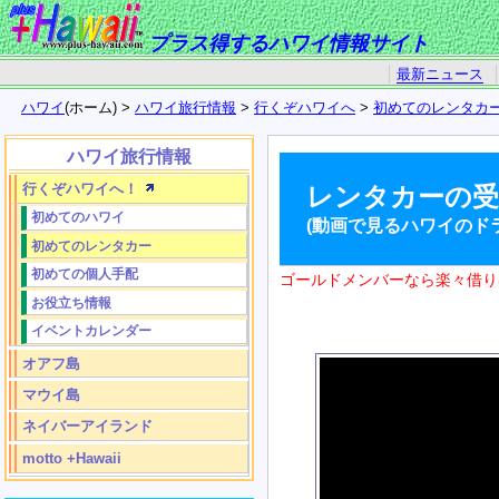
プラス得するハワイ情報サイト
最新ニュース
ハワイ
(ホーム) >
ハワイ旅行情報
>
行くぞハワイへ
>
初めてのレンタカ
ハワイ旅行情報
行くぞハワイへ！
レンタカーの受
初めてのハワイ
(動画で見るハワイのド
初めてのレンタカー
初めての個人手配
ゴールドメンバーなら楽々借り
お役立ち情報
イベントカレンダー
オアフ島
マウイ島
ネイバーアイランド
motto +Hawaii