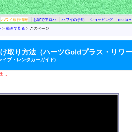
ハワイ旅行情報
お家でアロハ
ハワイの予約
ショッピング
motto +
ー
>
動画で見る
> このページ
け取り方法（ハーツGoldプラス・リワ
ライブ・レンタカーガイド)
出し！