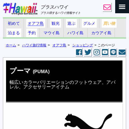
プラスハワイ
プラス得するハワイ情報サイト
初めて
オアフ島
観光
遊ぶ
グルメ
買い物
泊まる
予約
マウイ島
ハワイ島
カウアイ島
ホーム
ハワイ旅行情報
オアフ島
ショッピング
このページ
プーマ
(PUMA)
幅広いカラーバリエーションのフットウェア、アパ
レル、アクセサリーアイテム