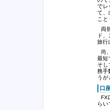
でレ
て、
こと
両
ド、
旅行
尚
最短
そし
務手
うが
口
F
らい