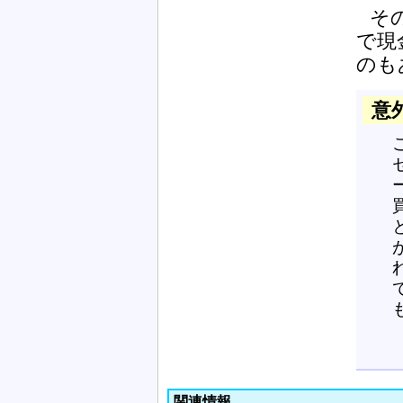
そ
で現
のも
意
関連情報