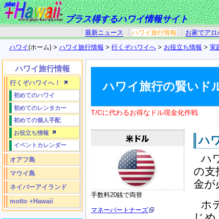
プラス得するハワイ情報サイト
最新ニュース
ハワイ旅行情報
お家でアロ
ハワイ
(ホーム) >
ハワイ旅行情報
>
行くぞハワイへ
>
お役立ち情報
>
実
ハワイ旅行情報
行くぞハワイへ！
ハワイ旅行の賢いド
初めてのハワイ
初めてのレンタカー
T/Cに代わるお得なドル現金化作戦
初めての個人手配
お役立ち情報
ハ
イベントカレンダー
ハ
オアフ島
の支
マウイ島
金が
ネイバーアイランド
手数料20銭で両替
motto +Hawaii
ホ
マネーパートナーズ
じめ