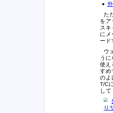
た
をア
スキ
にメ
ード
ウ
うに
使え
すめ
のよ
T/
して