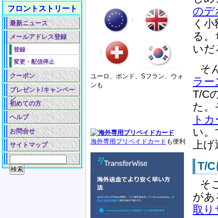
フロントストリート
のデ
く小
最新ニュース
る。
メールアドレス登録
いだ
登録
変更・配信停止
そ
クーポン
ユーロ、ポンド、Sフラン、ウォ
ラー
ンも
プレゼント/キャンペー
T/
ン
初めての方
た。
トカ
ヘルプ
い。
お問合せ
海外専用プリペイドカード
も便利
上げ
サイトマップ
T
そ
があ
取り