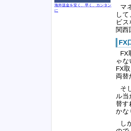
海外送金を安く、早く、カンタン
マ
に
して
ビス
関西
F
F
ゃな
FX
両替
そ
ル当
替す
かな
し
ので