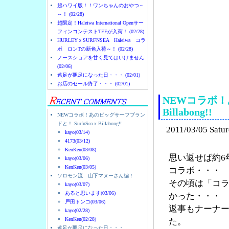
超ハワイ版！！ワンちゃんのおやつ～
～！ (02/28)
超限定！Haleiwa International Openサー
フィンコンテストTEEが入荷！ (02/28)
HURLEYｘSURFNSEA Haleiwa コラ
ボ ロンTの新色入荷～！ (02/28)
ノースショアを甘く見てはいけません
(02/06)
ノースショアのハレイ
遠足が豚足になった日・・・ (02/01)
お店のセール終了・・・ (02/01)
NEWコラボ！あ
Billabong!!
NEWコラボ！あのビッグサーフブラン
ドと！ SurfnSea x Billabong!!
2011/03/05 Satu
kayo(03/14)
4173(03/12)
KenKen(03/08)
思い返せば約6
kayo(03/06)
KenKen(03/05)
コラボ・・・
ソロモン流 山下マヌーさん編！
その頃は「コ
kayo(03/07)
あると思います(03/06)
かった・・・
戸田トンコ(03/06)
返事もナーナ
kayo(02/28)
KenKen(02/28)
た。
遠足が豚足になった日・・・