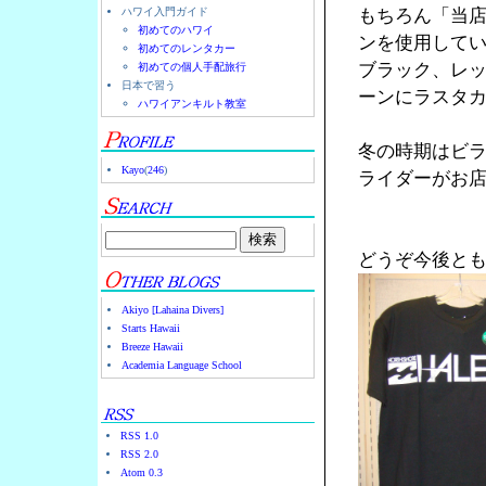
ハワイ入門ガイド
もちろん「当
初めてのハワイ
ンを使用して
初めてのレンタカー
ブラック、レ
初めての個人手配旅行
日本で習う
ーンにラスタ
ハワイアンキルト教室
冬の時期はビ
Kayo
(
246
)
ライダーがお店
どうぞ今後と
Akiyo [Lahaina Divers]
Starts Hawaii
Breeze Hawaii
Academia Language School
RSS 1.0
RSS 2.0
Atom 0.3