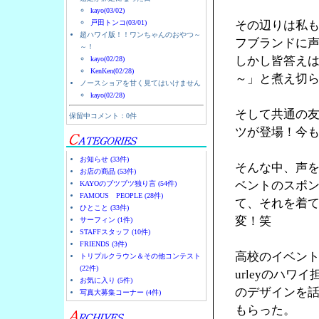
kayo(03/02)
戸田トンコ(03/01)
その辺りは私
超ハワイ版！！ワンちゃんのおやつ～
フブランドに
～！
しかし皆答え
kayo(02/28)
KenKen(02/28)
～」と煮え切
ノースショアを甘く見てはいけません
kayo(02/28)
そして共通の友人
保留中コメント：0件
ツが登場！今
お知らせ (33件)
そんな中、声を
お店の商品 (53件)
ベントのスポン
KAYOのブツブツ独り言 (54件)
FAMOUS PEOPLE (28件)
て、それを着
ひとこと (33件)
変！笑
サーフィン (1件)
STAFFスタッフ (10件)
FRIENDS (3件)
高校のイベント
トリプルクラウン＆その他コンテスト
(22件)
urleyのハ
お気に入り (5件)
のデザインを
写真大募集コーナー (4件)
もらった。