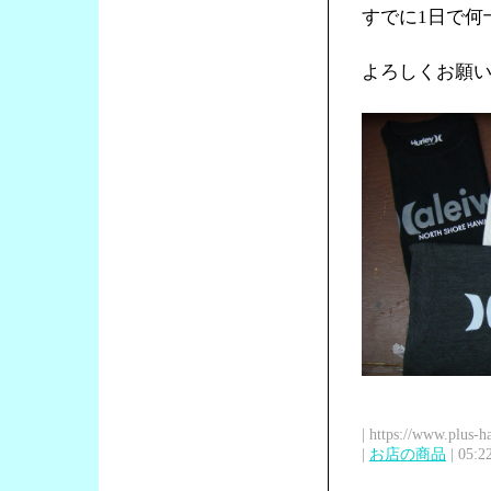
すでに1日で何
よろしくお願
| https://www.plus-h
|
お店の商品
| 05:2