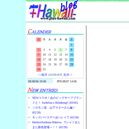
Surf-N-S
日
月
火
水
木
金
土
1
2
3
4
5
6
7
8
9
10
11
12
13
14
15
16
17
18
19
20
21
22
23
24
25
26
27
28
29
30
31
<<前月
2026年08月
次月>>
NEWコラボ！あのビッグサーフブラン
ドと！ SurfnSea x Billabong!! (03/05)
ソロモン流 山下マヌーさん編！
(02/28)
キッズバースデー@ハレイワ (02/28)
HurleyxSurfnsea Haleiwa Tシャツまた
また新色登場～！！ (02/28)