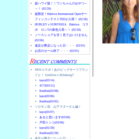
超ハワイ版！！ワンちゃんのおやつ～
～！ (02/28)
超限定！Haleiwa International Openサー
フィンコンテストTEEが入荷！ (02/28)
HURLEYｘSURFNSEA Haleiwa コラ
ボ ロンTの新色入荷～！ (02/28)
ノースショアを甘く見てはいけません
(02/06)
遠足が豚足になった日・・・ (02/01)
お店のセール終了・・・ (02/01)
NEWコラボ！あのビッグサーフブラン
ドと！ SurfnSea x Billabong!!
kayo(03/14)
4173(03/12)
KenKen(03/08)
kayo(03/06)
KenKen(03/05)
ソロモン流 山下マヌーさん編！
kayo(03/07)
あると思います(03/06)
戸田トンコ(03/06)
kayo(02/28)
KenKen(02/28)
遠足が豚足になった日・・・