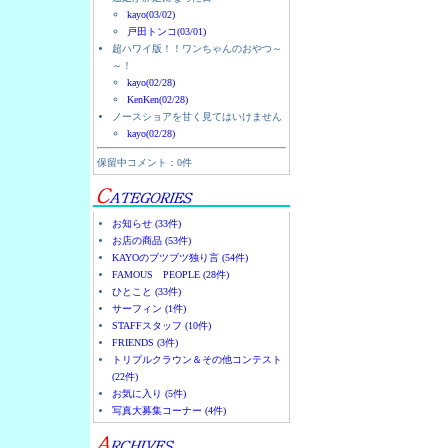
kayo(03/02)
戸田トンコ(03/01)
超ハワイ版！！ワンちゃんのおやつ～
～！
kayo(02/28)
KenKen(02/28)
ノースショアを甘く見てはいけません
kayo(02/28)
保留中コメント：0件
お知らせ (33件)
お店の商品 (53件)
KAYOのブツブツ独り言 (54件)
FAMOUS PEOPLE (28件)
ひとこと (33件)
サーフィン (1件)
STAFFスタッフ (10件)
FRIENDS (3件)
トリプルクラウン＆その他コンテスト
(22件)
お気に入り (5件)
写真大募集コーナー (4件)