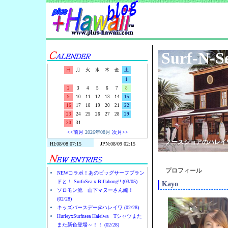
Surf-N-S
日
月
火
水
木
金
土
1
2
3
4
5
6
7
8
9
10
11
12
13
14
15
16
17
18
19
20
21
22
23
24
25
26
27
28
29
30
31
<<前月
2026年08月
次月>>
ノースショアのハレイ
プロフィール
NEWコラボ！あのビッグサーフブラン
ドと！ SurfnSea x Billabong!! (03/05)
Kayo
ソロモン流 山下マヌーさん編！
(02/28)
キッズバースデー@ハレイワ (02/28)
HurleyxSurfnsea Haleiwa Tシャツまた
また新色登場～！！ (02/28)