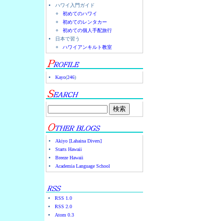
ハワイ入門ガイド
初めてのハワイ
初めてのレンタカー
初めての個人手配旅行
日本で習う
ハワイアンキルト教室
Kayo
(
246
)
Akiyo [Lahaina Divers]
Starts Hawaii
Breeze Hawaii
Academia Language School
RSS 1.0
RSS 2.0
Atom 0.3