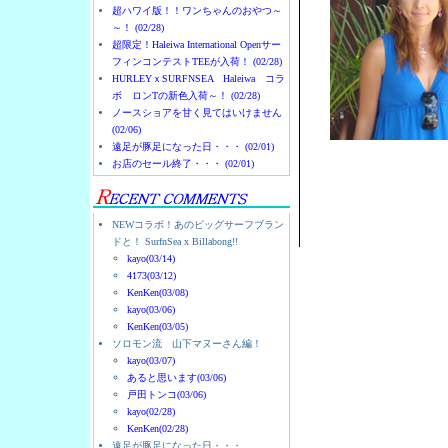
超ハワイ版！！ワンちゃんのおやつ～
～！ (02/28)
超限定！Haleiwa International Openサー
フィンコンテストTEEが入荷！ (02/28)
HURLEYｘSURFNSEA Haleiwa コラ
ボ ロンTの新色入荷～！ (02/28)
ノースショアを甘く見てはいけません
(02/06)
遠足が豚足になった日・・・ (02/01)
お店のセール終了・・・ (02/01)
NEWコラボ！あのビッグサーフブラン
ドと！ SurfnSea x Billabong!!
kayo(03/14)
4173(03/12)
KenKen(03/08)
kayo(03/06)
KenKen(03/05)
ソロモン流 山下マヌーさん編！
kayo(03/07)
あると思います(03/06)
戸田トンコ(03/06)
kayo(02/28)
KenKen(02/28)
遠足が豚足になった日・・・