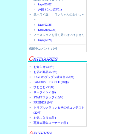
kayo(03/02)
戸田トンコ(03/01)
超ハワイ版！！ワンちゃんのおやつ～
～！
kayo(02/28)
KenKen(02/28)
ノースショアを甘く見てはいけません
kayo(02/28)
保留中コメント：0件
お知らせ (33件)
お店の商品 (53件)
KAYOのブツブツ独り言 (54件)
FAMOUS PEOPLE (28件)
ひとこと (33件)
サーフィン (1件)
STAFFスタッフ (10件)
FRIENDS (3件)
トリプルクラウン＆その他コンテスト
(22件)
お気に入り (5件)
写真大募集コーナー (4件)