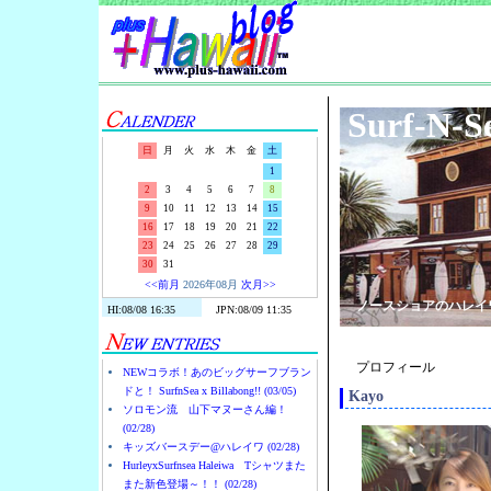
Surf-N-S
日
月
火
水
木
金
土
1
2
3
4
5
6
7
8
9
10
11
12
13
14
15
16
17
18
19
20
21
22
23
24
25
26
27
28
29
30
31
<<前月
2026年08月
次月>>
ノースショアのハレイ
プロフィール
NEWコラボ！あのビッグサーフブラン
ドと！ SurfnSea x Billabong!! (03/05)
Kayo
ソロモン流 山下マヌーさん編！
(02/28)
キッズバースデー@ハレイワ (02/28)
HurleyxSurfnsea Haleiwa Tシャツまた
また新色登場～！！ (02/28)