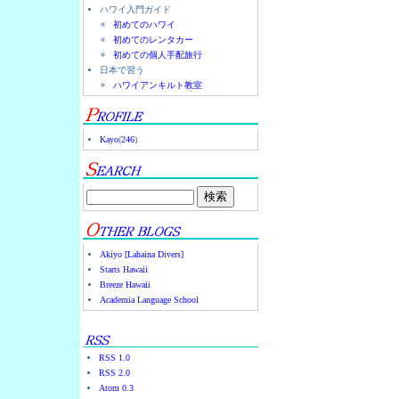
ハワイ入門ガイド
初めてのハワイ
初めてのレンタカー
初めての個人手配旅行
日本で習う
ハワイアンキルト教室
Kayo
(
246
)
Akiyo [Lahaina Divers]
Starts Hawaii
Breeze Hawaii
Academia Language School
RSS 1.0
RSS 2.0
Atom 0.3