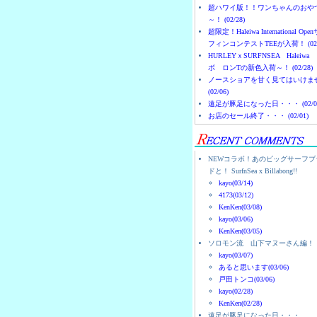
超ハワイ版！！ワンちゃんのおや
～！ (02/28)
超限定！Haleiwa International Ope
フィンコンテストTEEが入荷！ (02/
HURLEYｘSURFNSEA Haleiwa
ボ ロンTの新色入荷～！ (02/28)
ノースショアを甘く見てはいけま
(02/06)
遠足が豚足になった日・・・ (02/0
お店のセール終了・・・ (02/01)
NEWコラボ！あのビッグサーフブ
ドと！ SurfnSea x Billabong!!
kayo(03/14)
4173(03/12)
KenKen(03/08)
kayo(03/06)
KenKen(03/05)
ソロモン流 山下マヌーさん編！
kayo(03/07)
あると思います(03/06)
戸田トンコ(03/06)
kayo(02/28)
KenKen(02/28)
遠足が豚足になった日・・・