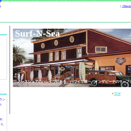
|
+Hawa
Surf-N-Sea
ノースショアのハレイワにある、ハワイで唯一、オンザビーチのサーフ
TOP
ラン
)
)
ツまた