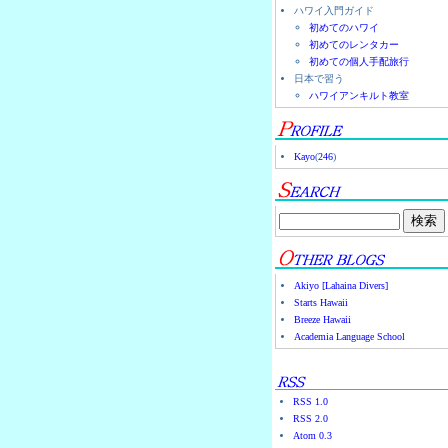
ハワイ入門ガイド
初めてのハワイ
初めてのレンタカー
初めての個人手配旅行
日本で習う
ハワイアンキルト教室
Kayo
(
246
)
Akiyo [Lahaina Divers]
Starts Hawaii
Breeze Hawaii
Academia Language School
RSS 1.0
RSS 2.0
Atom 0.3