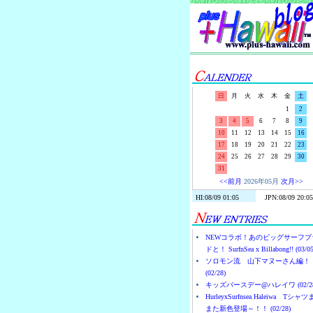
日
月
火
水
木
金
土
1
2
3
4
5
6
7
8
9
10
11
12
13
14
15
16
17
18
19
20
21
22
23
24
25
26
27
28
29
30
31
<<前月
2026年05月
次月>>
NEWコラボ！あのビッグサーフブ
ドと！ SurfnSea x Billabong!! (03/05
ソロモン流 山下マヌーさん編！
(02/28)
キッズバースデー@ハレイワ (02/28
HurleyxSurfnsea Haleiwa Tシャ
また新色登場～！！ (02/28)