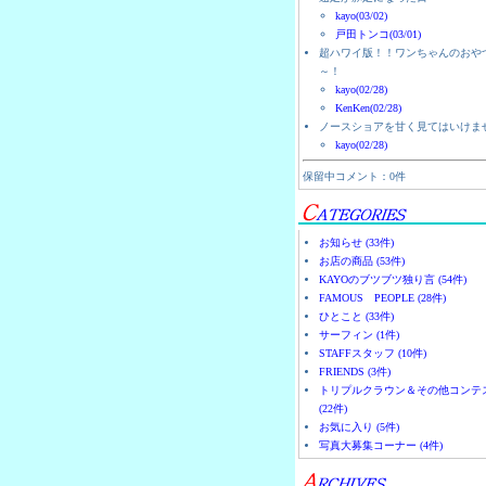
kayo(03/02)
戸田トンコ(03/01)
超ハワイ版！！ワンちゃんのおや
～！
kayo(02/28)
KenKen(02/28)
ノースショアを甘く見てはいけま
kayo(02/28)
保留中コメント：0件
お知らせ (33件)
お店の商品 (53件)
KAYOのブツブツ独り言 (54件)
FAMOUS PEOPLE (28件)
ひとこと (33件)
サーフィン (1件)
STAFFスタッフ (10件)
FRIENDS (3件)
トリプルクラウン＆その他コンテ
(22件)
お気に入り (5件)
写真大募集コーナー (4件)