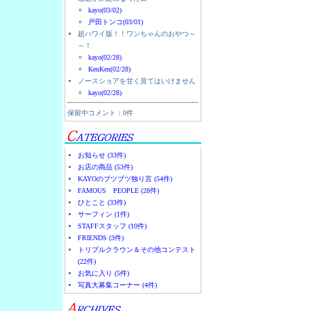
kayo(03/02)
戸田トンコ(03/01)
超ハワイ版！！ワンちゃんのおやつ～
～！
kayo(02/28)
KenKen(02/28)
ノースショアを甘く見てはいけません
kayo(02/28)
保留中コメント：0件
お知らせ (33件)
お店の商品 (53件)
KAYOのブツブツ独り言 (54件)
FAMOUS PEOPLE (28件)
ひとこと (33件)
サーフィン (1件)
STAFFスタッフ (10件)
FRIENDS (3件)
トリプルクラウン＆その他コンテスト
(22件)
お気に入り (5件)
写真大募集コーナー (4件)