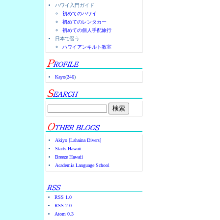
ハワイ入門ガイド
初めてのハワイ
初めてのレンタカー
初めての個人手配旅行
日本で習う
ハワイアンキルト教室
Kayo
(
246
)
Akiyo [Lahaina Divers]
Starts Hawaii
Breeze Hawaii
Academia Language School
RSS 1.0
RSS 2.0
Atom 0.3