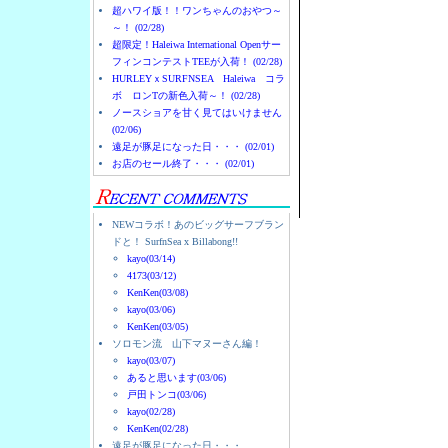
超ハワイ版！！ワンちゃんのおやつ～
～！ (02/28)
超限定！Haleiwa International Openサー
フィンコンテストTEEが入荷！ (02/28)
HURLEYｘSURFNSEA Haleiwa コラ
ボ ロンTの新色入荷～！ (02/28)
ノースショアを甘く見てはいけません
(02/06)
ノースショアのハレイ
遠足が豚足になった日・・・ (02/01)
お店のセール終了・・・ (02/01)
NEWコラボ！あのビッグサーフブラン
ドと！ SurfnSea x Billabong!!
kayo(03/14)
4173(03/12)
KenKen(03/08)
kayo(03/06)
KenKen(03/05)
ソロモン流 山下マヌーさん編！
kayo(03/07)
あると思います(03/06)
戸田トンコ(03/06)
kayo(02/28)
KenKen(02/28)
遠足が豚足になった日・・・