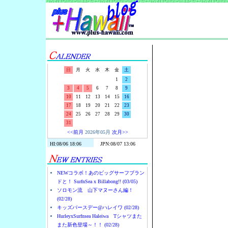
Surf-N-S
日
月
火
水
木
金
土
1
2
3
4
5
6
7
8
9
10
11
12
13
14
15
16
17
18
19
20
21
22
23
24
25
26
27
28
29
30
31
<<前月
2026年05月
次月>>
NEWコラボ！あのビッグサーフブラン
ドと！ SurfnSea x Billabong!! (03/05)
ソロモン流 山下マヌーさん編！
(02/28)
キッズバースデー@ハレイワ (02/28)
HurleyxSurfnsea Haleiwa Tシャツまた
また新色登場～！！ (02/28)