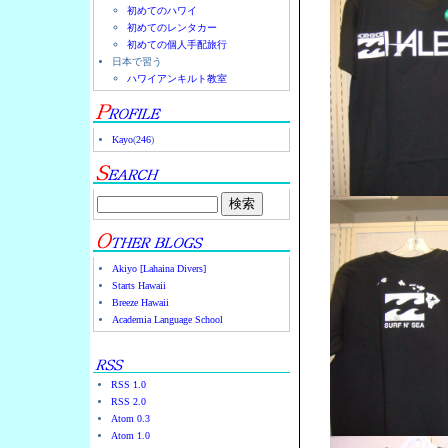
初めてのハワイ
初めてのレンタカー
初めての個人手配旅行
日本で習う
ハワイアンキルト教室
Kayo
(
246
)
Akiyo [Lahaina Divers]
Starts Hawaii
Breeze Hawaii
Academia Language School
RSS 1.0
RSS 2.0
Atom 0.3
Atom 1.0