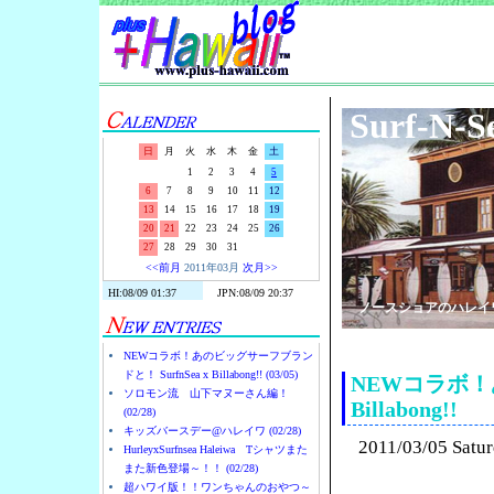
Surf-N-S
日
月
火
水
木
金
土
1
2
3
4
5
6
7
8
9
10
11
12
13
14
15
16
17
18
19
20
21
22
23
24
25
26
27
28
29
30
31
<<前月
2011年03月
次月>>
ノースショアのハレイ
NEWコラボ！あのビッグサーフブラン
ドと！ SurfnSea x Billabong!! (03/05)
NEWコラボ！あ
ソロモン流 山下マヌーさん編！
Billabong!!
(02/28)
キッズバースデー@ハレイワ (02/28)
2011/03/05 Satu
HurleyxSurfnsea Haleiwa Tシャツまた
また新色登場～！！ (02/28)
超ハワイ版！！ワンちゃんのおやつ～