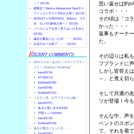
思い返せば約6
～！ (02/28)
超限定！Haleiwa International Openサー
コラボ・・・
フィンコンテストTEEが入荷！ (02/28)
その頃は「コ
HURLEYｘSURFNSEA Haleiwa コラ
ボ ロンTの新色入荷～！ (02/28)
かった・・・
ノースショアを甘く見てはいけません
返事もナーナ
(02/06)
遠足が豚足になった日・・・ (02/01)
た。
お店のセール終了・・・ (02/01)
その辺りは私
NEWコラボ！あのビッグサーフブラン
フブランドに
ドと！ SurfnSea x Billabong!!
しかし皆答え
kayo(03/14)
4173(03/12)
～」と煮え切
KenKen(03/08)
kayo(03/06)
そして共通の友人
KenKen(03/05)
ソロモン流 山下マヌーさん編！
ツが登場！今
kayo(03/07)
あると思います(03/06)
戸田トンコ(03/06)
そんな中、声を
kayo(02/28)
ベントのスポン
KenKen(02/28)
遠足が豚足になった日・・・
て、それを着
kayo(03/02)