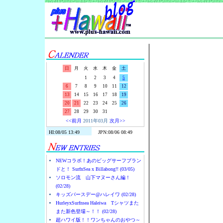
Surf-N-S
日
月
火
水
木
金
土
1
2
3
4
5
6
7
8
9
10
11
12
13
14
15
16
17
18
19
20
21
22
23
24
25
26
27
28
29
30
31
<<前月
2011年03月
次月>>
NEWコラボ！あのビッグサーフブラン
ドと！ SurfnSea x Billabong!! (03/05)
ソロモン流 山下マヌーさん編！
(02/28)
キッズバースデー@ハレイワ (02/28)
HurleyxSurfnsea Haleiwa Tシャツまた
また新色登場～！！ (02/28)
超ハワイ版！！ワンちゃんのおやつ～