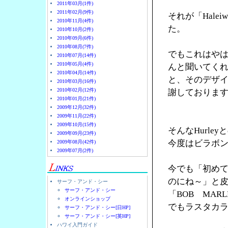
2011年03月(1件)
2011年02月(9件)
それが「Halei
2010年11月(4件)
た。
2010年10月(2件)
2010年09月(6件)
2010年08月(7件)
でもこれはやは
2010年07月(14件)
2010年05月(4件)
んと聞いてく
2010年04月(14件)
と、そのデザ
2010年03月(16件)
2010年02月(12件)
謝しておりま
2010年01月(21件)
2009年12月(32件)
2009年11月(22件)
2009年10月(15件)
そんなHurl
2009年09月(23件)
今度はビラボ
2009年08月(42件)
2009年07月(2件)
今でも「初め
のにね～」と
サーフ・アンド・シー
サーフ・アンド・シー
「BOB MA
オンラインショップ
でもラスタカラ
サーフ・アンド・シー[日HP]
サーフ・アンド・シー[英HP]
ハワイ入門ガイド