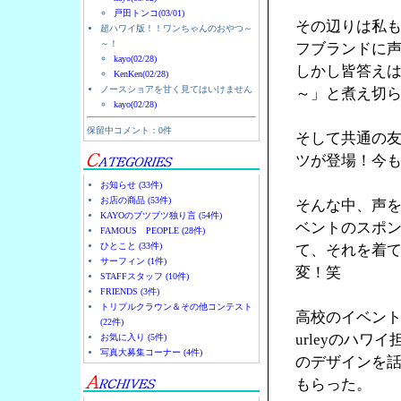
戸田トンコ(03/01)
その辺りは私
超ハワイ版！！ワンちゃんのおやつ～
～！
フブランドに
kayo(02/28)
しかし皆答え
KenKen(02/28)
ノースショアを甘く見てはいけません
～」と煮え切
kayo(02/28)
保留中コメント：0件
そして共通の友人
ツが登場！今
お知らせ (33件)
お店の商品 (53件)
そんな中、声を
KAYOのブツブツ独り言 (54件)
ベントのスポン
FAMOUS PEOPLE (28件)
ひとこと (33件)
て、それを着
サーフィン (1件)
変！笑
STAFFスタッフ (10件)
FRIENDS (3件)
トリプルクラウン＆その他コンテスト
高校のイベント
(22件)
urleyのハ
お気に入り (5件)
写真大募集コーナー (4件)
のデザインを
もらった。