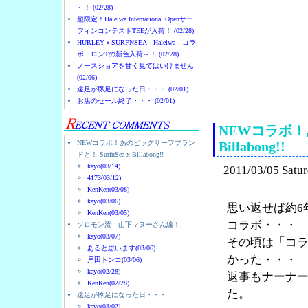
～！ (02/28)
超限定！Haleiwa International Openサー
フィンコンテストTEEが入荷！ (02/28)
HURLEYｘSURFNSEA Haleiwa コラ
ボ ロンTの新色入荷～！ (02/28)
ノースショアを甘く見てはいけません
(02/06)
遠足が豚足になった日・・・ (02/01)
ノースショアのハレイ
お店のセール終了・・・ (02/01)
NEWコラボ！あ
NEWコラボ！あのビッグサーフブラン
Billabong!!
ドと！ SurfnSea x Billabong!!
kayo(03/14)
2011/03/05 Satu
4173(03/12)
KenKen(03/08)
kayo(03/06)
思い返せば約6
KenKen(03/05)
コラボ・・・
ソロモン流 山下マヌーさん編！
kayo(03/07)
その頃は「コ
あると思います(03/06)
かった・・・
戸田トンコ(03/06)
kayo(02/28)
返事もナーナ
KenKen(02/28)
た。
遠足が豚足になった日・・・
kayo(03/02)