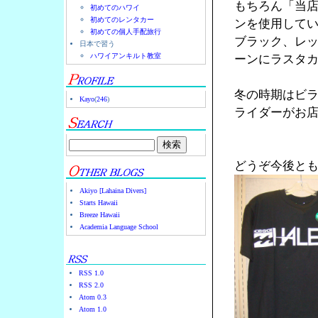
もちろん「当
初めてのハワイ
初めてのレンタカー
ンを使用して
初めての個人手配旅行
ブラック、レ
日本で習う
ハワイアンキルト教室
ーンにラスタ
冬の時期はビ
Kayo
(
246
)
ライダーがお店
どうぞ今後と
Akiyo [Lahaina Divers]
Starts Hawaii
Breeze Hawaii
Academia Language School
RSS 1.0
RSS 2.0
Atom 0.3
Atom 1.0