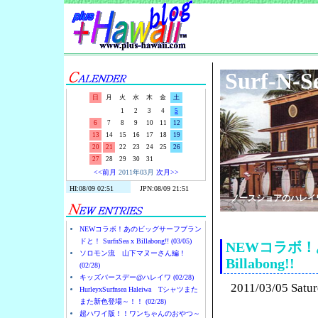
Surf-N-S
日
月
火
水
木
金
土
1
2
3
4
5
6
7
8
9
10
11
12
13
14
15
16
17
18
19
20
21
22
23
24
25
26
27
28
29
30
31
<<前月
2011年03月
次月>>
ノースショアのハレイ
NEWコラボ！あのビッグサーフブラン
ドと！ SurfnSea x Billabong!! (03/05)
NEWコラボ！あ
ソロモン流 山下マヌーさん編！
Billabong!!
(02/28)
キッズバースデー@ハレイワ (02/28)
2011/03/05 Satu
HurleyxSurfnsea Haleiwa Tシャツまた
また新色登場～！！ (02/28)
超ハワイ版！！ワンちゃんのおやつ～