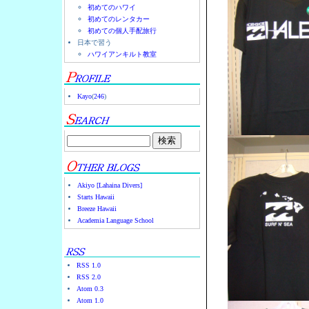
初めてのハワイ
初めてのレンタカー
初めての個人手配旅行
日本で習う
ハワイアンキルト教室
Kayo
(
246
)
Akiyo [Lahaina Divers]
Starts Hawaii
Breeze Hawaii
Academia Language School
RSS 1.0
RSS 2.0
Atom 0.3
Atom 1.0