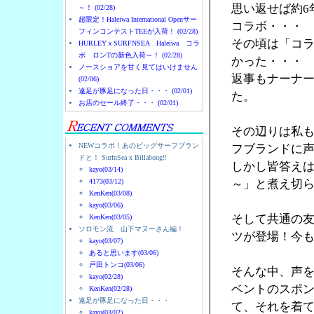
思い返せば約6
～！ (02/28)
超限定！Haleiwa International Openサー
コラボ・・・
フィンコンテストTEEが入荷！ (02/28)
その頃は「コ
HURLEYｘSURFNSEA Haleiwa コラ
ボ ロンTの新色入荷～！ (02/28)
かった・・・
ノースショアを甘く見てはいけません
返事もナーナ
(02/06)
遠足が豚足になった日・・・ (02/01)
た。
お店のセール終了・・・ (02/01)
その辺りは私
NEWコラボ！あのビッグサーフブラン
フブランドに
ドと！ SurfnSea x Billabong!!
しかし皆答え
kayo(03/14)
4173(03/12)
～」と煮え切
KenKen(03/08)
kayo(03/06)
そして共通の友人
KenKen(03/05)
ソロモン流 山下マヌーさん編！
ツが登場！今
kayo(03/07)
あると思います(03/06)
戸田トンコ(03/06)
そんな中、声を
kayo(02/28)
ベントのスポン
KenKen(02/28)
遠足が豚足になった日・・・
て、それを着
kayo(03/02)