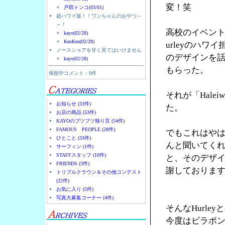
変！笑
戸田トンコ(03/01)
超ハワイ版！！ワンちゃんのおやつ～
～！
高校のイベント
kayo(02/28)
KenKen(02/28)
urleyのハ
ノースショアを甘く見てはいけません
のデザインを
kayo(02/28)
もらった。
保留中コメント：0件
それが「Halei
お知らせ (33件)
た。
お店の商品 (53件)
KAYOのブツブツ独り言 (54件)
FAMOUS PEOPLE (28件)
でもこれはやは
ひとこと (33件)
んと聞いてく
サーフィン (1件)
STAFFスタッフ (10件)
と、そのデザ
FRIENDS (3件)
謝しておりま
トリプルクラウン＆その他コンテスト
(22件)
お気に入り (5件)
写真大募集コーナー (4件)
そんなHurl
今度はビラボ