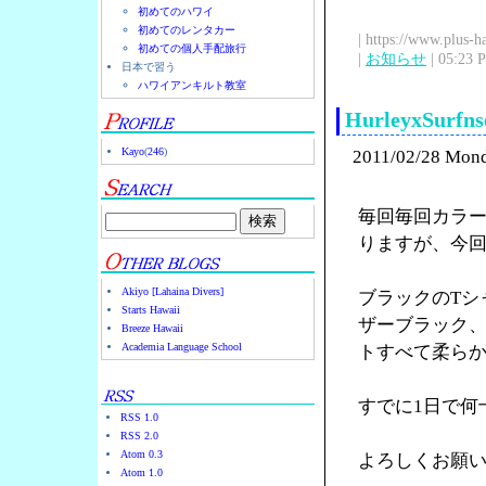
初めてのハワイ
初めてのレンタカー
| https://www.plus-h
初めての個人手配旅行
|
お知らせ
| 05:23 
日本で習う
ハワイアンキルト教室
HurleyxSu
Kayo
(
246
)
2011/02/28 Mon
毎回毎回カラー
りますが、今
Akiyo [Lahaina Divers]
ブラックのTシ
Starts Hawaii
ザーブラック
Breeze Hawaii
Academia Language School
トすべて柔ら
すでに1日で何
RSS 1.0
RSS 2.0
Atom 0.3
よろしくお願
Atom 1.0