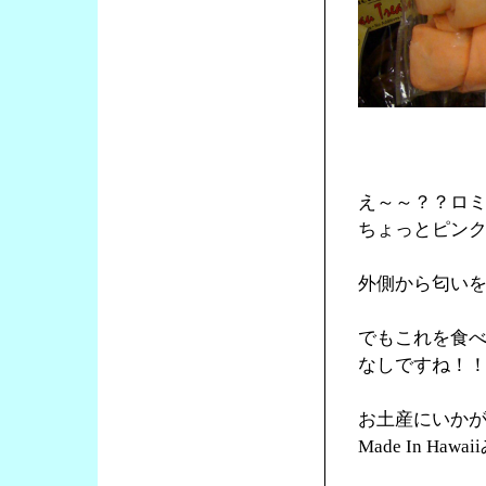
え～～？？ロ
ちょっとピン
外側から匂い
でもこれを食
なしですね！
お土産にいか
Made In Ha