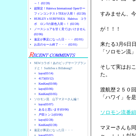
～！ (02/28)
超限定！Haleiwa International Openサー
すみません、
フィンコンテストTEEが入荷！ (02/28)
HURLEYｘSURFNSEA Haleiwa コラ
ボ ロンTの新色入荷～！ (02/28)
が！！！
ノースショアを甘く見てはいけません
(02/06)
遠足が豚足になった日・・・ (02/01)
来たる3月6日
お店のセール終了・・・ (02/01)
「ソロモン流
NEWコラボ！あのビッグサーフブラン
そして実はお
ドと！ SurfnSea x Billabong!!
kayo(03/14)
た。
4173(03/12)
KenKen(03/08)
渡航歴２５０
kayo(03/06)
KenKen(03/05)
「ハワイ」を
ソロモン流 山下マヌーさん編！
kayo(03/07)
あると思います(03/06)
ソロモン流番
戸田トンコ(03/06)
kayo(02/28)
KenKen(02/28)
マヌーさんも
遠足が豚足になった日・・・
～ ・・・が
kayo(03/02)