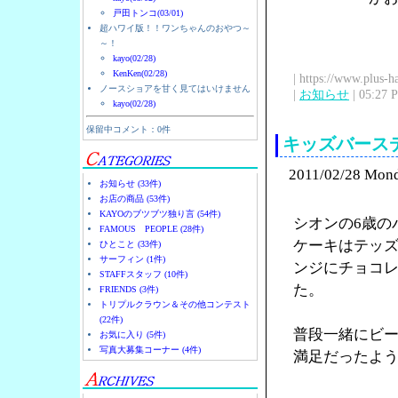
戸田トンコ(03/01)
超ハワイ版！！ワンちゃんのおやつ～
～！
kayo(02/28)
KenKen(02/28)
| https://www.plus-h
ノースショアを甘く見てはいけません
|
お知らせ
| 05:27 
kayo(02/28)
保留中コメント：0件
キッズバース
2011/02/28 Mon
お知らせ (33件)
お店の商品 (53件)
KAYOのブツブツ独り言 (54件)
シオンの6歳の
FAMOUS PEOPLE (28件)
ケーキはテッ
ひとこと (33件)
サーフィン (1件)
ンジにチョコ
STAFFスタッフ (10件)
た。
FRIENDS (3件)
トリプルクラウン＆その他コンテスト
(22件)
普段一緒にビ
お気に入り (5件)
写真大募集コーナー (4件)
満足だったよ