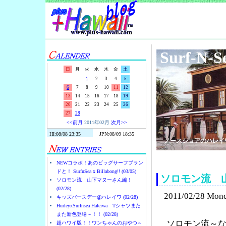
Surf-N-S
日
月
火
水
木
金
土
1
2
3
4
5
6
7
8
9
10
11
12
13
14
15
16
17
18
19
20
21
22
23
24
25
26
27
28
<<前月
2011年02月
次月>>
ノースショアのハレイ
NEWコラボ！あのビッグサーフブラン
ドと！ SurfnSea x Billabong!! (03/05)
ソロモン流 
ソロモン流 山下マヌーさん編！
(02/28)
2011/02/28 Mon
キッズバースデー@ハレイワ (02/28)
HurleyxSurfnsea Haleiwa Tシャツまた
また新色登場～！！ (02/28)
ソロモン流～
超ハワイ版！！ワンちゃんのおやつ～