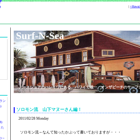
|
+Hawa
Surf-N-Sea
ノースショアのハレイワにある、ハワイで唯一、オンザビーチのサーフ
ラン
)
ソロモン流 山下マヌーさん編！
2011/02/28 Monday
)
ツまた
ソロモン流～なんて知ったかぶって書いておりますが・・・
つ～