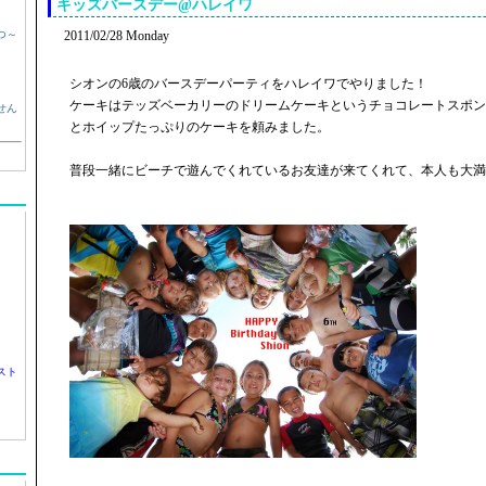
キッズバースデー@ハレイワ
つ～
2011/02/28 Monday
シオンの6歳のバースデーパーティをハレイワでやりました！
ケーキはテッズベーカリーのドリームケーキというチョコレートスポン
せん
とホイップたっぷりのケーキを頼みました。
普段一緒にビーチで遊んでくれているお友達が来てくれて、本人も大満
スト