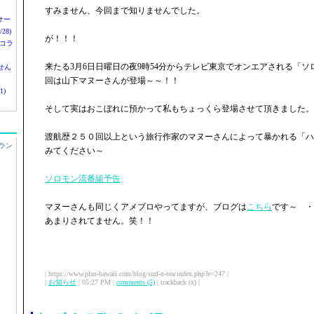
すみません、今回まで知りませんでした。
nサー
28)
が！！！
 コラ
来たる3月6日日曜日の夜9時54分からテレビ東京でオンエアされる「
せん
回は山下マヌーさんが登場～～！！
1)
そして実はおこぼれに預かって私もちょっくら登場させて頂きました。
渡航歴２５０回以上という旅行作家のマヌーさんによって暴かれる「ハ
ラン
みてください～
ソロモン流番組予告
マヌーさんも同じくアメブロやってますが、ブログは
こちら
です～ ・
あまりされてません。笑！！
| https://www.plus-hawaii.com/blog/surf-n-sea/index.php?e=247 |
|
お知らせ
| 05:27 PM |
comments (5)
| trackback (x) |