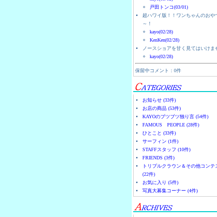
戸田トンコ(03/01)
超ハワイ版！！ワンちゃんのおや
～！
kayo(02/28)
KenKen(02/28)
ノースショアを甘く見てはいけま
kayo(02/28)
保留中コメント：0件
お知らせ (33件)
お店の商品 (53件)
KAYOのブツブツ独り言 (54件)
FAMOUS PEOPLE (28件)
ひとこと (33件)
サーフィン (1件)
STAFFスタッフ (10件)
FRIENDS (3件)
トリプルクラウン＆その他コンテ
(22件)
お気に入り (5件)
写真大募集コーナー (4件)