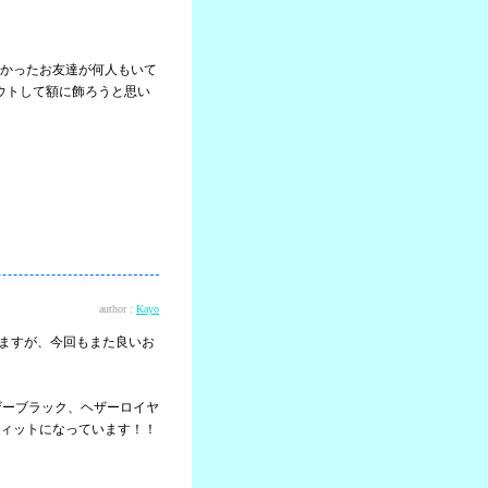
かったお友達が何人もいて
ウトして額に飾ろうと思い
author :
Kayo
りますが、今回もまた良いお
ザーブラック、ヘザーロイヤ
ィットになっています！！