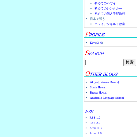
初めてのハワイ
初めてのレンタカー
初めての個人手配旅行
日本で習う
ハワイアンキルト教室
Kayo
(
246
)
Akiyo [Lahaina Divers]
Starts Hawaii
Breeze Hawaii
Academia Language School
RSS 1.0
RSS 2.0
Atom 0.3
Atom 1.0