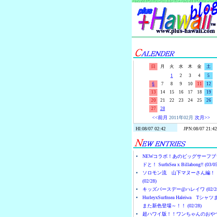
日
月
火
水
木
金
土
1
2
3
4
5
6
7
8
9
10
11
12
13
14
15
16
17
18
19
20
21
22
23
24
25
26
27
28
<<前月
2011年02月
次月>>
NEWコラボ！あのビッグサーフブ
ドと！ SurfnSea x Billabong!! (03/05
ソロモン流 山下マヌーさん編！
(02/28)
キッズバースデー@ハレイワ (02/28
HurleyxSurfnsea Haleiwa Tシャ
また新色登場～！！ (02/28)
超ハワイ版！！ワンちゃんのおや