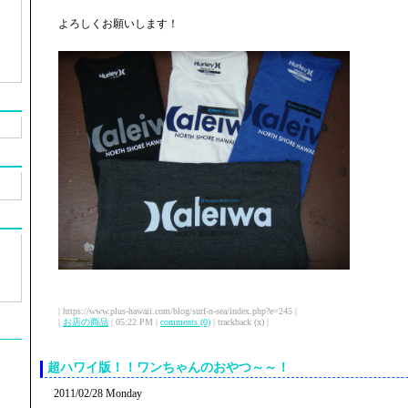
よろしくお願いします！
| https://www.plus-hawaii.com/blog/surf-n-sea/index.php?e=245 |
|
お店の商品
| 05:22 PM |
comments (0)
| trackback (x) |
超ハワイ版！！ワンちゃんのおやつ～～！
2011/02/28 Monday