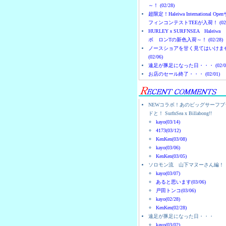
～！ (02/28)
超限定！Haleiwa International Ope
フィンコンテストTEEが入荷！ (02/
HURLEYｘSURFNSEA Haleiwa
ボ ロンTの新色入荷～！ (02/28)
ノースショアを甘く見てはいけま
(02/06)
遠足が豚足になった日・・・ (02/0
お店のセール終了・・・ (02/01)
NEWコラボ！あのビッグサーフブ
ドと！ SurfnSea x Billabong!!
kayo(03/14)
4173(03/12)
KenKen(03/08)
kayo(03/06)
KenKen(03/05)
ソロモン流 山下マヌーさん編！
kayo(03/07)
あると思います(03/06)
戸田トンコ(03/06)
kayo(02/28)
KenKen(02/28)
遠足が豚足になった日・・・
kayo(03/02)