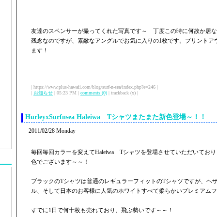
友達のスペンサーが撮ってくれた写真です～ 丁度この時に何故か居な
残念なのですが、素敵なアングルでお気に入りの1枚です。プリントア
ます！
| https://www.plus-hawaii.com/blog/surf-n-sea/index.php?e=246 |
|
お知らせ
| 05:23 PM |
comments (0)
| trackback (x) |
HurleyxSurfnsea Haleiwa Tシャツまたまた新色登場～！！
2011/02/28 Monday
毎回毎回カラーを変えてHaleiwa Tシャツを登場させていただいてお
色でございます～～！
ブラックのTシャツは普通のレギュラーフィットのTシャツですが、ヘ
ル、そして日本のお客様に人気のホワイトすべて柔らかいプレミアムフ
すでに1日で何十枚も売れており、飛ぶ勢いです～～！