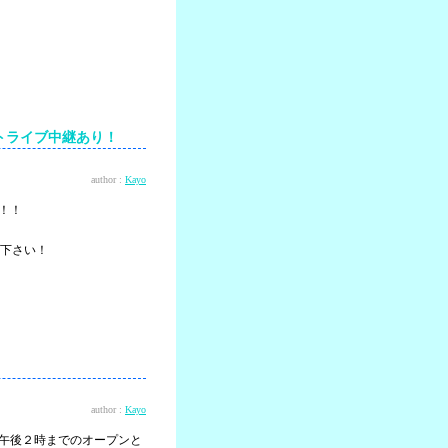
テストライブ中継あり！
author :
Kayo
す！！
下さい！
author :
Kayo
時から午後２時までのオープンと