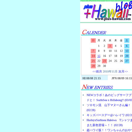
日
月
火
水
木
金
土
1
2
3
4
5
6
7
8
9
10
11
12
13
14
15
16
17
18
19
20
21
22
23
24
25
26
27
28
29
30
<<前月
2010年11月
次月>>
NEWコラボ！あのビッグサーフブ
ドと！ SurfnSea x Billabong!! (03/05
ソロモン流 山下マヌーさん編！
(02/28)
キッズバースデー@ハレイワ (02/28
HurleyxSurfnsea Haleiwa Tシャ
また新色登場～！！ (02/28)
超ハワイ版！！ワンちゃんのおや