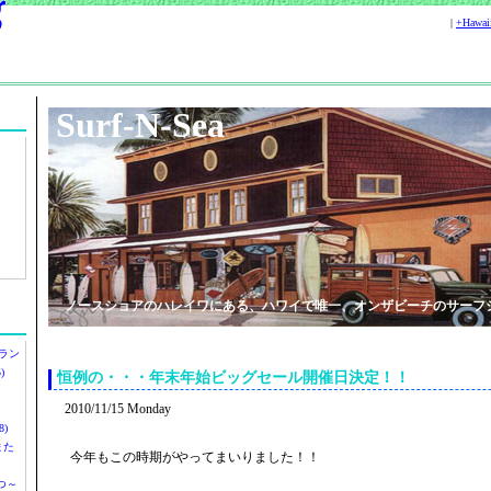
|
+Hawa
Surf-N-Sea
ノースショアのハレイワにある、ハワイで唯一、オンザビーチのサーフ
ラン
)
恒例の・・・年末年始ビッグセール開催日決定！！
2010/11/15 Monday
)
ツまた
今年もこの時期がやってまいりました！！
つ～