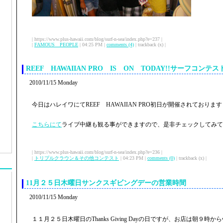
| https://www.plus-hawaii.com/blog/surf-n-sea/index.php?e=237 |
|
FAMOUS PEOPLE
| 04:25 PM |
comments (4)
| trackback (x) |
REEF HAWAIIAN PRO IS ON TODAY!!サーフコン
2010/11/15 Monday
今日はハレイワにてREEF HAWAIIAN PRO初日が開催されておりま
こちらにて
ライブ中継も観る事ができますので、是非チェックしてみて
| https://www.plus-hawaii.com/blog/surf-n-sea/index.php?e=236 |
|
トリプルクラウン＆その他コンテスト
| 04:23 PM |
comments (0)
| trackback (x) |
11月２５日木曜日サンクスギビングデーの営業時間
2010/11/15 Monday
１１月２５日木曜日のThanks Giving Dayの日ですが、お店は朝９