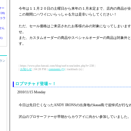
nサー
今年は１１月２０日の土曜日から来年の１月未定まで、店内の商品が全
28)
この期間にハワイにいらっしゃる方は是非いらしてください！
 コラ
ただ、セール価格はご来店されたお客様のみの対象になってしまいます
せん
せ。
また、カスタムオーダーの商品やスペシャルオーダーの商品は対象外と
1)
す。
ラン
| https://www.plus-hawaii.com/blog/surf-n-sea/index.php?e=238 |
|
お知らせ
| 04:28 PM |
comments (1)
| trackback (x) |
ロブマチャド登場～！
2010/11/15 Monday
今日は先日亡くなったANDY IRONSの出身地のkauai島で追悼式が行
沢山のプロサーファーが早朝からカウアイに向かい参加していました。