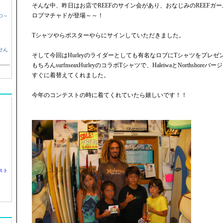
そんな中、昨日はお店でREEFのサイン会があり、おなじみのREEFガ
ロブマチャドが登場～～！
つ～
Tシャツやらポスターやらにサインしていただきました。
せん
そして今回はHurleyのライダーとしても有名なロブにTシャツをプレゼ
もちろんsurfnseaxHurleyのコラボTシャツで、HaleiwaとNorthsho
すぐに着替えてくれました。
今年のコンテストの時に着てくれていたら嬉しいです！！
スト