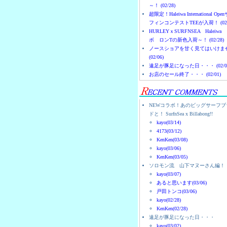
～！ (02/28)
超限定！Haleiwa International Ope
フィンコンテストTEEが入荷！ (02/
HURLEYｘSURFNSEA Haleiwa
ボ ロンTの新色入荷～！ (02/28)
ノースショアを甘く見てはいけま
(02/06)
遠足が豚足になった日・・・ (02/0
お店のセール終了・・・ (02/01)
NEWコラボ！あのビッグサーフブ
ドと！ SurfnSea x Billabong!!
kayo(03/14)
4173(03/12)
KenKen(03/08)
kayo(03/06)
KenKen(03/05)
ソロモン流 山下マヌーさん編！
kayo(03/07)
あると思います(03/06)
戸田トンコ(03/06)
kayo(02/28)
KenKen(02/28)
遠足が豚足になった日・・・
kayo(03/02)