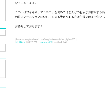
なっております。
この日はワイキキ、アラモアナを含めてほとんどのお店がお休みする所
の日にノースショアにいらっしゃる予定がある方は午後２時まで仁いら
お待ちしております！
| https://www.plus-hawaii.com/blog/surf-n-sea/index.php?e=235 |
|
お知らせ
| 04:22 PM |
comments (0)
| trackback (x) |