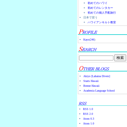
初めてのハワイ
初めてのレンタカー
初めての個人手配旅行
日本で習う
ハワイアンキルト教室
Kayo
(
246
)
Akiyo [Lahaina Divers]
Starts Hawaii
Breeze Hawaii
Academia Language School
RSS 1.0
RSS 2.0
Atom 0.3
Atom 1.0