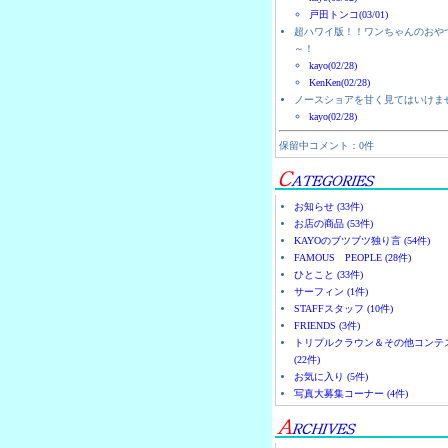
戸田トンコ(03/01)
超ハワイ版！！ワンちゃんのおや
～！
kayo(02/28)
KenKen(02/28)
ノースショアを甘く見てはいけま
kayo(02/28)
保留中コメント：0件
お知らせ (33件)
お店の商品 (53件)
KAYOのブツブツ独り言 (54件)
FAMOUS PEOPLE (28件)
ひとこと (33件)
サーフィン (1件)
STAFFスタッフ (10件)
FRIENDS (3件)
トリプルクラウン＆その他コンテ
(22件)
お気に入り (5件)
写真大募集コーナー (4件)