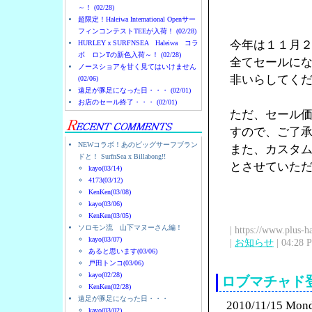
～！ (02/28)
超限定！Haleiwa International Openサー
フィンコンテストTEEが入荷！ (02/28)
今年は１１月
HURLEYｘSURFNSEA Haleiwa コラ
ボ ロンTの新色入荷～！ (02/28)
全てセールに
ノースショアを甘く見てはいけません
非いらしてく
(02/06)
遠足が豚足になった日・・・ (02/01)
お店のセール終了・・・ (02/01)
ただ、セール
すので、ご了
NEWコラボ！あのビッグサーフブラン
また、カスタ
ドと！ SurfnSea x Billabong!!
とさせていた
kayo(03/14)
4173(03/12)
KenKen(03/08)
kayo(03/06)
KenKen(03/05)
ソロモン流 山下マヌーさん編！
| https://www.plus-h
kayo(03/07)
|
お知らせ
| 04:28 
あると思います(03/06)
戸田トンコ(03/06)
kayo(02/28)
ロブマチャド
KenKen(02/28)
遠足が豚足になった日・・・
2010/11/15 Mon
kayo(03/02)