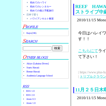
初めてのハワイ
REEF HAWA
初めてのレンタカー
初めての個人手配旅行
ストライブ中
日本で習う
ハワイアンキルト教室
2010/11/15 Mon
今日はハレイワに
Kayo
(
246
)
す！！
こちらにて
ラ
て下さい！
Akiyo [Lahaina Divers]
Starts Hawaii
Breeze Hawaii
| https://www.plus-h
Academia Language School
|
トリプルクラウ
11月２５日
RSS 1.0
RSS 2.0
2010/11/15 Mon
Atom 0.3
Atom 1.0