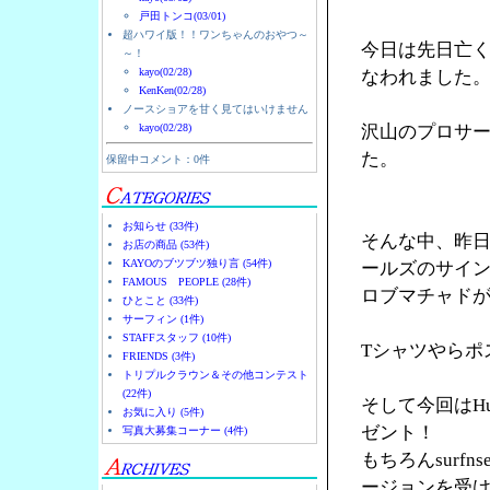
戸田トンコ(03/01)
超ハワイ版！！ワンちゃんのおやつ～
今日は先日亡くな
～！
kayo(02/28)
なわれました
KenKen(02/28)
ノースショアを甘く見てはいけません
kayo(02/28)
沢山のプロサ
た。
保留中コメント：0件
お知らせ (33件)
そんな中、昨日
お店の商品 (53件)
KAYOのブツブツ独り言 (54件)
ールズのサイ
FAMOUS PEOPLE (28件)
ロブマチャド
ひとこと (33件)
サーフィン (1件)
STAFFスタッフ (10件)
Tシャツやらポ
FRIENDS (3件)
トリプルクラウン＆その他コンテスト
(22件)
そして今回はH
お気に入り (5件)
ゼント！
写真大募集コーナー (4件)
もちろんsurfns
ージョンを受