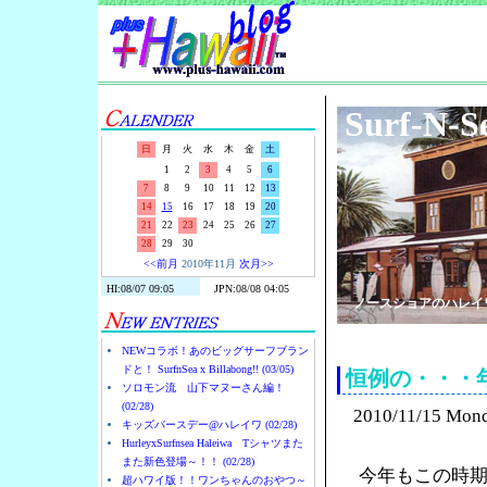
Surf-N-S
日
月
火
水
木
金
土
1
2
3
4
5
6
7
8
9
10
11
12
13
14
15
16
17
18
19
20
21
22
23
24
25
26
27
28
29
30
<<前月
2010年11月
次月>>
ノースショアのハレイ
NEWコラボ！あのビッグサーフブラン
ドと！ SurfnSea x Billabong!! (03/05)
恒例の・・・
ソロモン流 山下マヌーさん編！
(02/28)
2010/11/15 Mon
キッズバースデー@ハレイワ (02/28)
HurleyxSurfnsea Haleiwa Tシャツまた
また新色登場～！！ (02/28)
今年もこの時
超ハワイ版！！ワンちゃんのおやつ～