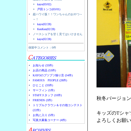
kayo(03/02)
戸田トンコ(03/01)
超ハワイ版！！ワンちゃんのおやつ～
～！
kayo(02/28)
KenKen(02/28)
ノースショアを甘く見てはいけません
kayo(02/28)
保留中コメント：0件
お知らせ (33件)
お店の商品 (53件)
KAYOのブツブツ独り言 (54件)
FAMOUS PEOPLE (28件)
ひとこと (33件)
サーフィン (1件)
STAFFスタッフ (10件)
秋冬バージョ
FRIENDS (3件)
トリプルクラウン＆その他コンテスト
(22件)
キッズのTシャ
お気に入り (5件)
よろしくお願
写真大募集コーナー (4件)