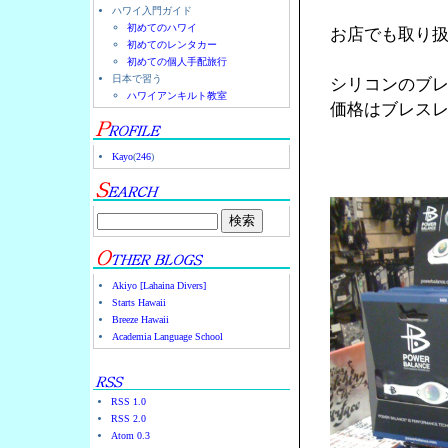
ハワイ入門ガイド
初めてのハワイ
お店でも取り
初めてのレンタカー
初めての個人手配旅行
日本で習う
シリコンのブ
ハワイアンキルト教室
価格はブレスレ
Kayo
(
246
)
Akiyo [Lahaina Divers]
Starts Hawaii
Breeze Hawaii
Academia Language School
RSS 1.0
RSS 2.0
Atom 0.3