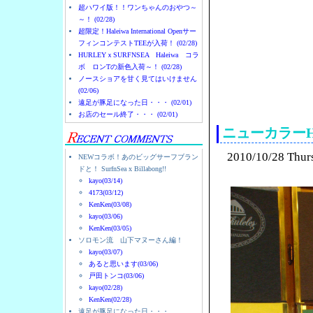
超ハワイ版！！ワンちゃんのおやつ～
～！ (02/28)
超限定！Haleiwa International Openサー
フィンコンテストTEEが入荷！ (02/28)
HURLEYｘSURFNSEA Haleiwa コラ
ボ ロンTの新色入荷～！ (02/28)
ノースショアを甘く見てはいけません
(02/06)
ノースショアのハレイ
遠足が豚足になった日・・・ (02/01)
お店のセール終了・・・ (02/01)
ニューカラーHur
2010/10/28 Thur
NEWコラボ！あのビッグサーフブラン
ドと！ SurfnSea x Billabong!!
kayo(03/14)
4173(03/12)
KenKen(03/08)
kayo(03/06)
KenKen(03/05)
ソロモン流 山下マヌーさん編！
kayo(03/07)
あると思います(03/06)
戸田トンコ(03/06)
kayo(02/28)
KenKen(02/28)
遠足が豚足になった日・・・