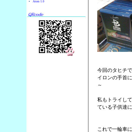
Atom 1.0
今回のタヒチ
イロンの手首
～
私もトライし
ている子供達
これで一輪車