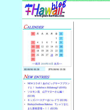
Surf-N-S
日
月
火
水
木
金
土
1
2
3
4
5
6
7
8
9
10
11
12
13
14
15
16
17
18
19
20
21
22
23
24
25
26
27
28
29
30
31
<<前月
2010年10月
次月>>
NEWコラボ！あのビッグサーフブラン
ドと！ SurfnSea x Billabong!! (03/05)
ソロモン流 山下マヌーさん編！
(02/28)
キッズバースデー@ハレイワ (02/28)
HurleyxSurfnsea Haleiwa Tシャツまた
また新色登場～！！ (02/28)