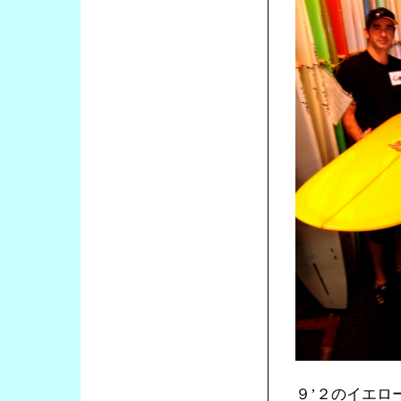
９’２のイエロ