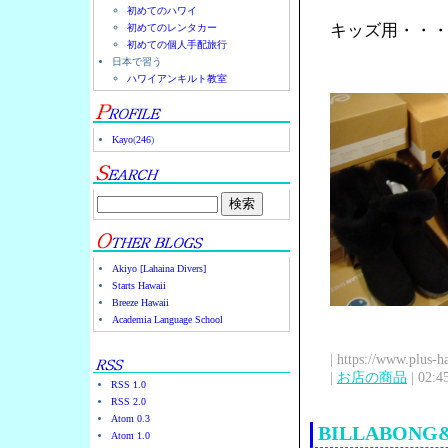
初めてのハワイ
キッズ用・・
初めてのレンタカー
初めての個人手配旅行
日本で習う
ハワイアンキルト教室
Kayo
(
246
)
Akiyo [Lahaina Divers]
Starts Hawaii
Breeze Hawaii
Academia Language School
| https://www.plus-h
|
お店の商品
| 02:4
RSS 1.0
RSS 2.0
Atom 0.3
BILLABONG
Atom 1.0