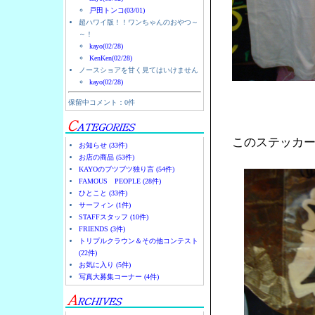
戸田トンコ(03/01)
超ハワイ版！！ワンちゃんのおやつ～
～！
kayo(02/28)
KenKen(02/28)
ノースショアを甘く見てはいけません
kayo(02/28)
保留中コメント：0件
このステッカ
お知らせ (33件)
お店の商品 (53件)
KAYOのブツブツ独り言 (54件)
FAMOUS PEOPLE (28件)
ひとこと (33件)
サーフィン (1件)
STAFFスタッフ (10件)
FRIENDS (3件)
トリプルクラウン＆その他コンテスト
(22件)
お気に入り (5件)
写真大募集コーナー (4件)
。