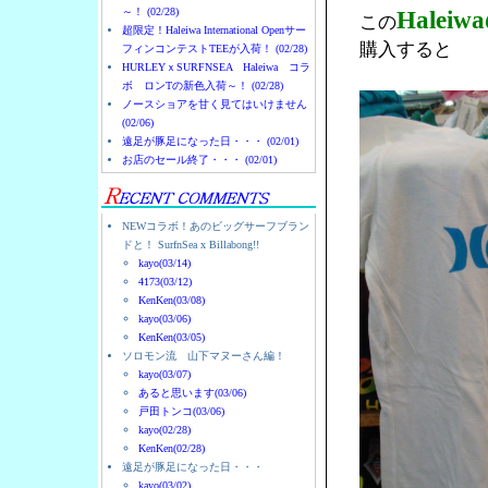
～！ (02/28)
Hale
この
超限定！Haleiwa International Openサー
購入すると
フィンコンテストTEEが入荷！ (02/28)
HURLEYｘSURFNSEA Haleiwa コラ
ボ ロンTの新色入荷～！ (02/28)
ノースショアを甘く見てはいけません
(02/06)
遠足が豚足になった日・・・ (02/01)
お店のセール終了・・・ (02/01)
NEWコラボ！あのビッグサーフブラン
ドと！ SurfnSea x Billabong!!
kayo(03/14)
4173(03/12)
KenKen(03/08)
kayo(03/06)
KenKen(03/05)
ソロモン流 山下マヌーさん編！
kayo(03/07)
あると思います(03/06)
戸田トンコ(03/06)
kayo(02/28)
KenKen(02/28)
遠足が豚足になった日・・・
kayo(03/02)