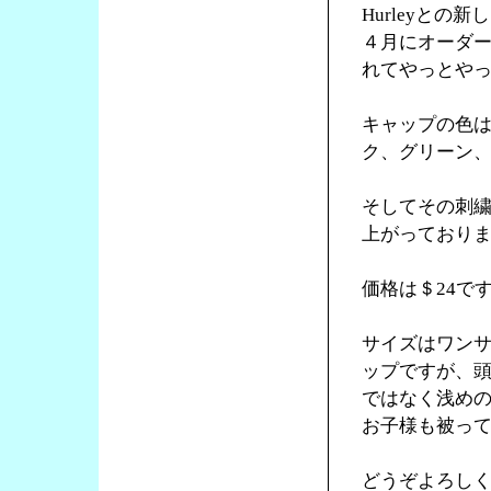
Hurleyと
４月にオーダ
れてやっとや
キャップの色
ク、グリーン
そしてその刺繍
上がっており
価格は＄24で
サイズはワンサ
ップですが、頭
ではなく浅め
お子様も被っ
どうぞよろし