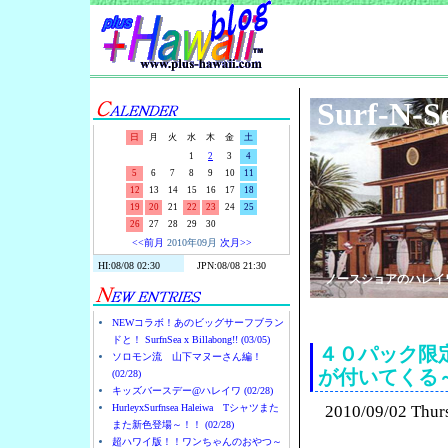
Surf-N-S
日
月
火
水
木
金
土
1
2
3
4
5
6
7
8
9
10
11
12
13
14
15
16
17
18
19
20
21
22
23
24
25
26
27
28
29
30
<<前月
2010年09月
次月>>
ノースショアのハレイ
NEWコラボ！あのビッグサーフブラン
ドと！ SurfnSea x Billabong!! (03/05)
４０パック限定
ソロモン流 山下マヌーさん編！
が付いてくる
(02/28)
キッズバースデー@ハレイワ (02/28)
HurleyxSurfnsea Haleiwa Tシャツまた
2010/09/02 Thur
また新色登場～！！ (02/28)
超ハワイ版！！ワンちゃんのおやつ～