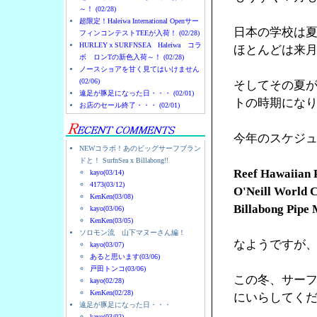
～！ (02/28)
超限定！Haleiwa International Openサー
日本の学校は
フィンコンテストTEEが入荷！ (02/28)
HURLEYｘSURFNSEA Haleiwa コラ
ほとんどは来
ボ ロンTの新色入荷～！ (02/28)
ノースショアを甘く見てはいけません
(02/06)
そしてその夏
遠足が豚足になった日・・・ (02/01)
トの時期にな
お店のセール終了・・・ (02/01)
今年のスケジ
NEWコラボ！あのビッグサーフブラン
ドと！ SurfnSea x Billabong!!
Reef Hawaiian P
kayo(03/14)
4173(03/12)
O'Neill World Cu
KenKen(03/08)
Billabong Pipe M
kayo(03/06)
KenKen(03/05)
ソロモン流 山下マヌーさん編！
なようですが
kayo(03/07)
あると思います(03/06)
戸田トンコ(03/06)
この冬、サー
kayo(02/28)
KenKen(02/28)
にいらしてく
遠足が豚足になった日・・・
kayo(03/02)