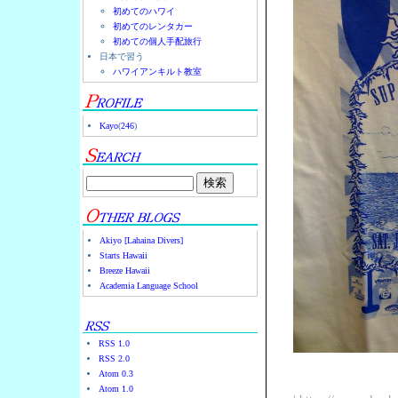
初めてのハワイ
初めてのレンタカー
初めての個人手配旅行
日本で習う
ハワイアンキルト教室
Kayo
(
246
)
Akiyo [Lahaina Divers]
Starts Hawaii
Breeze Hawaii
Academia Language School
RSS 1.0
RSS 2.0
Atom 0.3
Atom 1.0