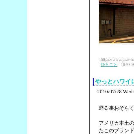
| https://www.plus-h
|
ひとこと
| 10:55 
やっとハワイに来
2010/07/28 Wed
遡る事おそら
アメリカ本土
たこのブラン