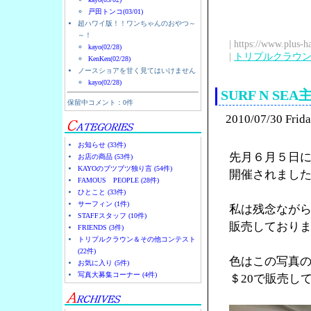
戸田トンコ(03/01)
超ハワイ版！！ワンちゃんのおやつ～
～！
| https://www.plus-h
kayo(02/28)
|
トリプルクラウ
KenKen(02/28)
ノースショアを甘く見てはいけません
kayo(02/28)
SURF N S
保留中コメント：0件
2010/07/30 Frid
お知らせ (33件)
先月６月５日に
お店の商品 (53件)
KAYOのブツブツ独り言 (54件)
開催されまし
FAMOUS PEOPLE (28件)
ひとこと (33件)
サーフィン (1件)
私は残念ながら
STAFFスタッフ (10件)
販売しており
FRIENDS (3件)
トリプルクラウン＆その他コンテスト
(22件)
色はこの写真
お気に入り (5件)
写真大募集コーナー (4件)
＄20で販売し