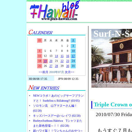
Surf-N-S
日
月
火
水
木
金
土
1
2
3
4
5
6
7
8
9
10
11
12
13
14
15
16
17
18
19
20
21
22
23
24
25
26
27
28
29
30
31
<<前月
2010年07月
次月>>
ノースショアのハレイ
NEWコラボ！あのビッグサーフブラン
ドと！ SurfnSea x Billabong!! (03/05)
Triple Cro
ソロモン流 山下マヌーさん編！
(02/28)
2010/07/30 Frid
キッズバースデー@ハレイワ (02/28)
HurleyxSurfnsea Haleiwa Tシャツまた
また新色登場～！！ (02/28)
もうすぐ７月
超ハワイ版！！ワンちゃんのおやつ～