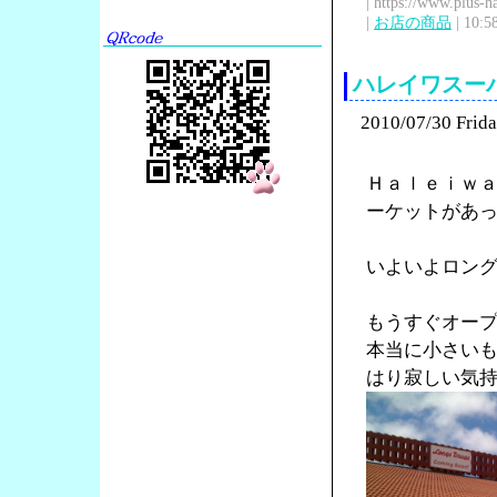
| https://www.plus-h
|
お店の商品
| 10:5
ハレイワスー
2010/07/30 Frid
Ｈａｌｅｉｗ
ーケットがあ
いよいよロン
もうすぐオー
本当に小さい
はり寂しい気