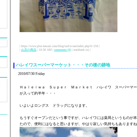
| https://www.plus-hawaii.com/blog/surf-n-sea/index.php?e=218 |
|
お店の商品
| 10:58 AM |
comments (0)
| trackback (x) |
ハレイワスーパーマーケット・・・その後の跡地
2010/07/30 Friday
Ｈａｌｅｉｗａ Ｓｕｐｅｒ Ｍａｒｋｅｔ ハレイワ スーパーマー
が入って約半年・・・
いよいよロングス ドラッグになります。
もうすぐオープンだという事ですが、ハレイワには薬局というものが本
たので、便利にはなると思いますが、やはり寂しい気持ちもありますね