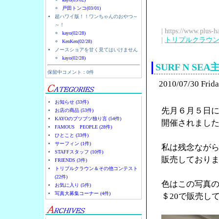
戸田トンコ(03/01)
超ハワイ版！！ワンちゃんのおやつ～
～！
| https://www.plus-h
kayo(02/28)
|
トリプルクラウ
KenKen(02/28)
ノースショアを甘く見てはいけません
kayo(02/28)
SURF N S
保留中コメント：0件
2010/07/30 Frid
お知らせ (33件)
先月６月５日に
お店の商品 (53件)
KAYOのブツブツ独り言 (54件)
開催されまし
FAMOUS PEOPLE (28件)
ひとこと (33件)
サーフィン (1件)
私は残念ながら
STAFFスタッフ (10件)
販売しており
FRIENDS (3件)
トリプルクラウン＆その他コンテスト
(22件)
色はこの写真
お気に入り (5件)
写真大募集コーナー (4件)
＄20で販売し