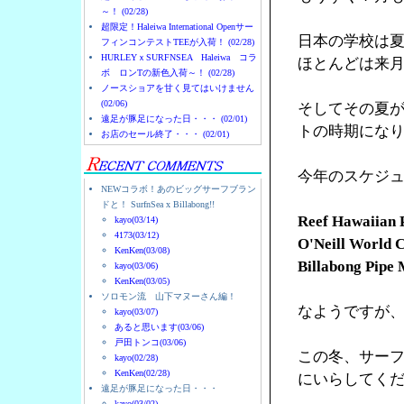
～！ (02/28)
超限定！Haleiwa International Openサー
日本の学校は
フィンコンテストTEEが入荷！ (02/28)
HURLEYｘSURFNSEA Haleiwa コラ
ほとんどは来
ボ ロンTの新色入荷～！ (02/28)
ノースショアを甘く見てはいけません
(02/06)
そしてその夏
遠足が豚足になった日・・・ (02/01)
トの時期にな
お店のセール終了・・・ (02/01)
今年のスケジ
NEWコラボ！あのビッグサーフブラン
ドと！ SurfnSea x Billabong!!
Reef Hawaiian P
kayo(03/14)
4173(03/12)
O'Neill World Cu
KenKen(03/08)
Billabong Pipe M
kayo(03/06)
KenKen(03/05)
ソロモン流 山下マヌーさん編！
なようですが
kayo(03/07)
あると思います(03/06)
戸田トンコ(03/06)
この冬、サー
kayo(02/28)
KenKen(02/28)
にいらしてく
遠足が豚足になった日・・・
kayo(03/02)