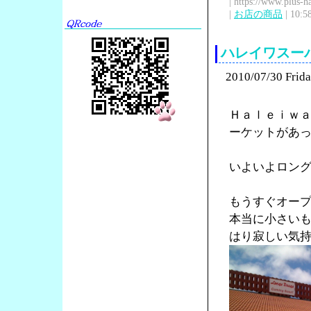
| https://www.plus-h
|
お店の商品
| 10:5
ハレイワスー
2010/07/30 Frid
Ｈａｌｅｉｗ
ーケットがあ
いよいよロン
もうすぐオー
本当に小さい
はり寂しい気