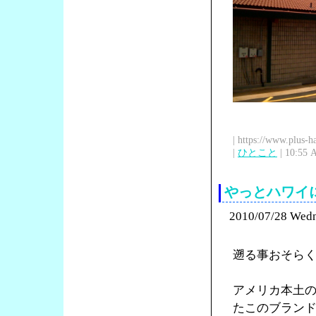
| https://www.plus-h
|
ひとこと
| 10:55 
やっとハワイに来
2010/07/28 Wed
遡る事おそら
アメリカ本土
たこのブラン