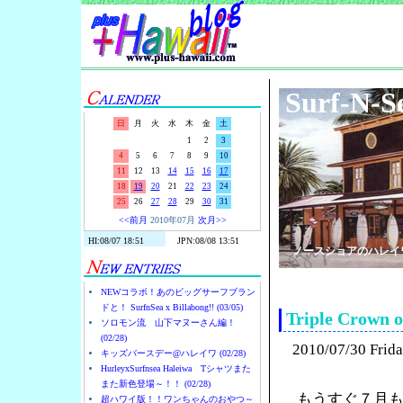
Surf-N-S
日
月
火
水
木
金
土
1
2
3
4
5
6
7
8
9
10
11
12
13
14
15
16
17
18
19
20
21
22
23
24
25
26
27
28
29
30
31
<<前月
2010年07月
次月>>
ノースショアのハレイ
NEWコラボ！あのビッグサーフブラン
ドと！ SurfnSea x Billabong!! (03/05)
Triple Cro
ソロモン流 山下マヌーさん編！
(02/28)
2010/07/30 Frid
キッズバースデー@ハレイワ (02/28)
HurleyxSurfnsea Haleiwa Tシャツまた
また新色登場～！！ (02/28)
もうすぐ７月
超ハワイ版！！ワンちゃんのおやつ～