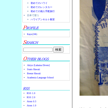
初めてのハワイ
初めてのレンタカー
初めての個人手配旅行
日本で習う
ハワイアンキルト教室
Kayo
(
246
)
Akiyo [Lahaina Divers]
Starts Hawaii
Breeze Hawaii
Academia Language School
RSS 1.0
RSS 2.0
Atom 0.3
Atom 1.0