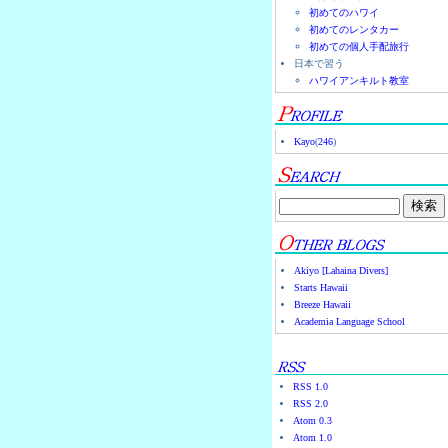
初めてのハワイ
初めてのレンタカー
初めての個人手配旅行
日本で習う
ハワイアンキルト教室
Kayo
(
246
)
Akiyo [Lahaina Divers]
Starts Hawaii
Breeze Hawaii
Academia Language School
RSS 1.0
RSS 2.0
Atom 0.3
Atom 1.0