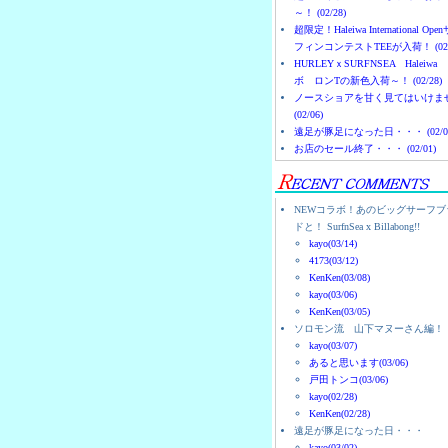
～！ (02/28)
超限定！Haleiwa International Ope
フィンコンテストTEEが入荷！ (02/
HURLEYｘSURFNSEA Haleiwa
ボ ロンTの新色入荷～！ (02/28)
ノースショアを甘く見てはいけま
(02/06)
遠足が豚足になった日・・・ (02/0
お店のセール終了・・・ (02/01)
NEWコラボ！あのビッグサーフブ
ドと！ SurfnSea x Billabong!!
kayo(03/14)
4173(03/12)
KenKen(03/08)
kayo(03/06)
KenKen(03/05)
ソロモン流 山下マヌーさん編！
kayo(03/07)
あると思います(03/06)
戸田トンコ(03/06)
kayo(02/28)
KenKen(02/28)
遠足が豚足になった日・・・
kayo(03/02)