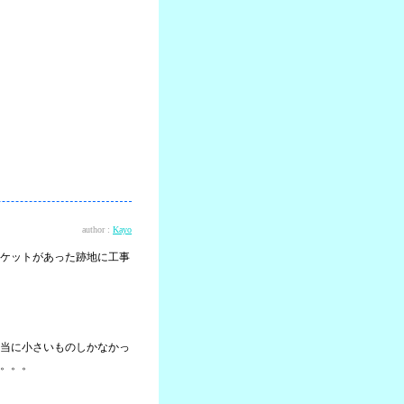
author :
Kayo
ケットがあった跡地に工事
当に小さいものしかなかっ
。。。