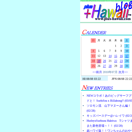
日
月
火
水
木
金
土
1
2
3
4
5
6
7
8
9
10
11
12
13
14
15
16
17
18
19
20
21
22
23
24
25
26
27
28
29
30
31
<<前月
2010年07月
次月>>
NEWコラボ！あのビッグサーフブ
ドと！ SurfnSea x Billabong!! (03/05
ソロモン流 山下マヌーさん編！
(02/28)
キッズバースデー@ハレイワ (02/28
HurleyxSurfnsea Haleiwa Tシャ
また新色登場～！！ (02/28)
超ハワイ版！！ワンちゃんのおや