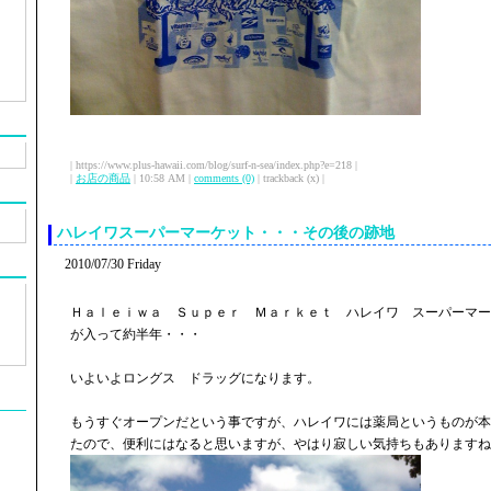
| https://www.plus-hawaii.com/blog/surf-n-sea/index.php?e=218 |
|
お店の商品
| 10:58 AM |
comments (0)
| trackback (x) |
ハレイワスーパーマーケット・・・その後の跡地
2010/07/30 Friday
Ｈａｌｅｉｗａ Ｓｕｐｅｒ Ｍａｒｋｅｔ ハレイワ スーパーマー
が入って約半年・・・
いよいよロングス ドラッグになります。
もうすぐオープンだという事ですが、ハレイワには薬局というものが本
たので、便利にはなると思いますが、やはり寂しい気持ちもありますね