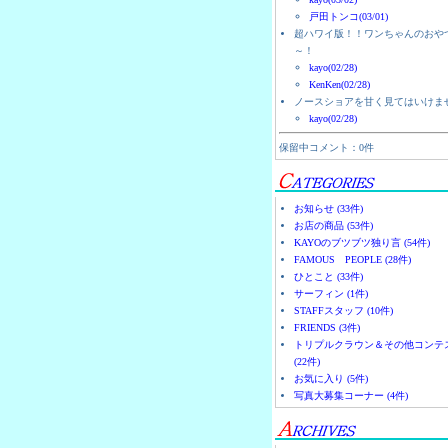
戸田トンコ(03/01)
超ハワイ版！！ワンちゃんのおや
～！
kayo(02/28)
KenKen(02/28)
ノースショアを甘く見てはいけま
kayo(02/28)
保留中コメント：0件
お知らせ (33件)
お店の商品 (53件)
KAYOのブツブツ独り言 (54件)
FAMOUS PEOPLE (28件)
ひとこと (33件)
サーフィン (1件)
STAFFスタッフ (10件)
FRIENDS (3件)
トリプルクラウン＆その他コンテ
(22件)
お気に入り (5件)
写真大募集コーナー (4件)