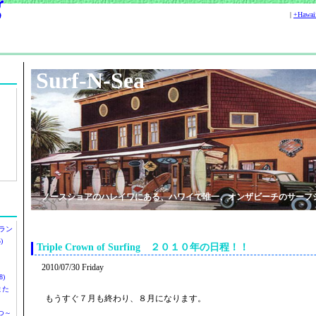
|
+Hawa
Surf-N-Sea
ノースショアのハレイワにある、ハワイで唯一、オンザビーチのサーフ
ラン
)
Triple Crown of Surfing ２０１０年の日程！！
2010/07/30 Friday
)
ツまた
もうすぐ７月も終わり、８月になります。
つ～