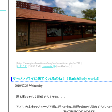
| https://www.plus-hawaii.com/blog/surf-n-sea/index.php?e=217 |
|
ひとこと
| 10:55 AM |
comments (0)
| trackback (x) |
やっとハワイに来てくれるのね！！Bath&Body works!!
2010/07/28 Wednesday
遡る事おそらく最低でも５年前。。。
アメリカ本土のジョージア州に行った時に義理の姉から初めてもらった
「BATH&BODY WORKS」