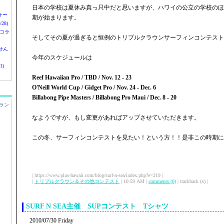
日本の学校は夏休み真っ只中だと思いますが、ハワイの公立の学校のほ
nサー
期が始まります。
28)
 コラ
そしてその夏が過ぎると恒例のトリプルクラウンサーフィンコンテスト
せん
今年のスケジュールは
1)
Reef Hawaiian Pro / TBD / Nov. 12 - 23
O'Neill World Cup / Gidget Pro / Nov. 24 - Dec. 6
Billabong Pipe Masters / Billabong Pro Maui / Dec. 8 - 20
ラン
なようですが、もし変更があればアップさせていただきます。
この冬、サーフィンコンテストを見たい！という方！！是非この時期に
| https://www.plus-hawaii.com/blog/surf-n-sea/index.php?e=219 |
|
トリプルクラウン＆その他コンテスト
| 10:59 AM |
comments (0)
| trackback (x) |
SURF N SEA主催 SUPコンテスト Tシャツ
2010/07/30 Friday