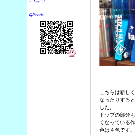
Atom 1.0
こちらは新し
なったりする
した。
トップの部分
くなっている
色は４色です