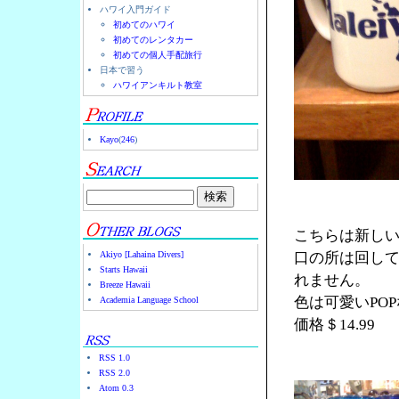
ハワイ入門ガイド
初めてのハワイ
初めてのレンタカー
初めての個人手配旅行
日本で習う
ハワイアンキルト教室
Kayo
(
246
)
こちらは新し
Akiyo [Lahaina Divers]
口の所は回し
Starts Hawaii
れません。
Breeze Hawaii
色は可愛いPO
Academia Language School
価格＄14.99
RSS 1.0
RSS 2.0
Atom 0.3