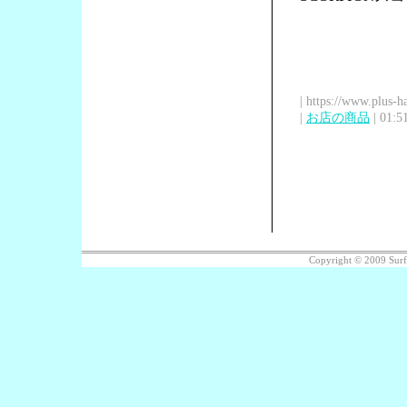
| https://www.plus-h
|
お店の商品
| 01:5
Copyright © 2009 Sur