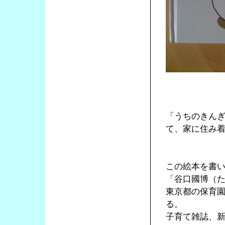
「うちのきん
て、家に住み
この絵本を書
「谷口國博（
東京都の保育
る。
子育て雑誌、