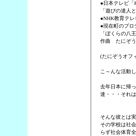
●日本テレビ「K
「遊びの達人
●NHK教育テ
●現在町のプロ
「ぼくらの八
作曲 たにぞ
(たにぞうオフ
こ～んな活動
去年日本に帰
達・・・それ
そんな彼とは
その学校は社
らず社会体育