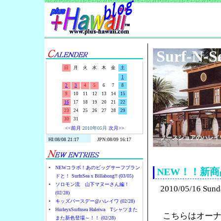
Surf-N-S
日
月
火
水
木
金
土
1
2
3
4
5
6
7
8
9
10
11
12
13
14
15
16
17
18
19
20
21
22
23
24
25
26
27
28
29
30
31
<<前月
2010年05月
次月>>
ノースショアのハレイ
NEWコラボ！あのビッグサーフブラン
NEW！！新
ドと！ SurfnSea x Billabong!! (03/05)
ソロモン流 山下マヌーさん編！
2010/05/16 Sund
(02/28)
キッズバースデー@ハレイワ (02/28)
HurleyxSurfnsea Haleiwa Tシャツまた
こちらはオーナ
また新色登場～！！ (02/28)