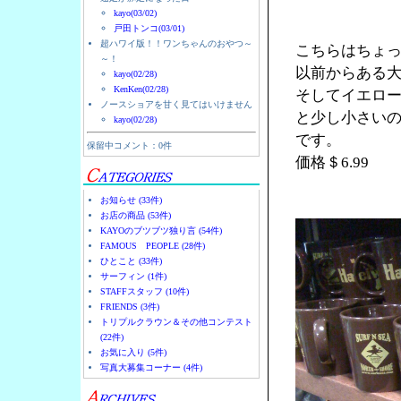
kayo(03/02)
戸田トンコ(03/01)
超ハワイ版！！ワンちゃんのおやつ～
こちらはちょ
～！
以前からある
kayo(02/28)
KenKen(02/28)
そしてイエロー
ノースショアを甘く見てはいけません
と少し小さい
kayo(02/28)
です。
保留中コメント：0件
価格＄6.99
お知らせ (33件)
お店の商品 (53件)
KAYOのブツブツ独り言 (54件)
FAMOUS PEOPLE (28件)
ひとこと (33件)
サーフィン (1件)
STAFFスタッフ (10件)
FRIENDS (3件)
トリプルクラウン＆その他コンテスト
(22件)
お気に入り (5件)
写真大募集コーナー (4件)