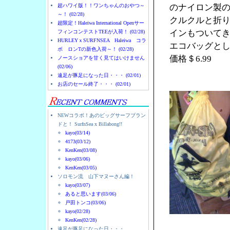
超ハワイ版！！ワンちゃんのおやつ～
のナイロン製
～！ (02/28)
クルクルと折
超限定！Haleiwa International Openサー
インもついて
フィンコンテストTEEが入荷！ (02/28)
HURLEYｘSURFNSEA Haleiwa コラ
エコバッグと
ボ ロンTの新色入荷～！ (02/28)
価格＄6.99
ノースショアを甘く見てはいけません
(02/06)
遠足が豚足になった日・・・ (02/01)
お店のセール終了・・・ (02/01)
NEWコラボ！あのビッグサーフブラン
ドと！ SurfnSea x Billabong!!
kayo(03/14)
4173(03/12)
KenKen(03/08)
kayo(03/06)
KenKen(03/05)
ソロモン流 山下マヌーさん編！
kayo(03/07)
あると思います(03/06)
戸田トンコ(03/06)
kayo(02/28)
KenKen(02/28)
遠足が豚足になった日・・・