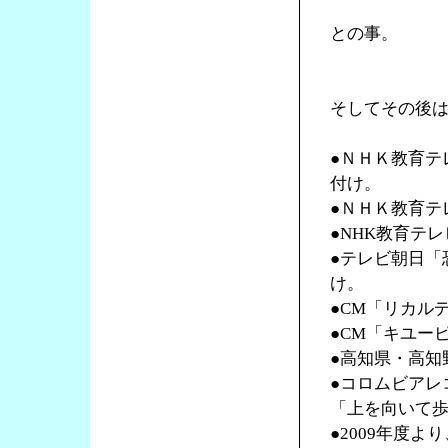
との事。
そしてその後
●ＮＨＫ教育テ
付け。
●ＮＨＫ教育テ
●NHK教育テ
●テレビ朝日「
け。
●CM「リカル
●CM「キユー
●高知県・高知
●コロムビアレ
「上を向いて
●2009年度