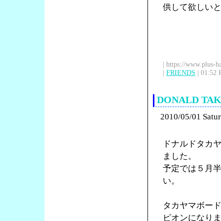
供して欲しい
| https://www.plus-h
|
FRIENDS
| 01:52 
DONALD T
2010/05/01 Satu
ドナルドタカ
ました。
予定では５月
い。
タカヤマボードの
ピオンになり