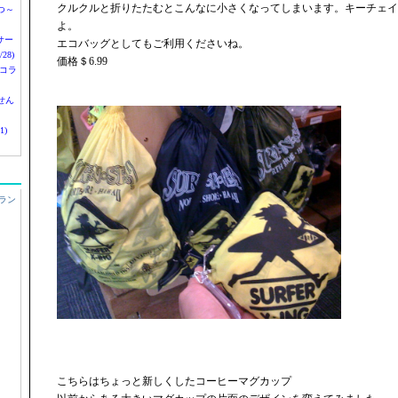
クルクルと折りたたむとこんなに小さくなってしまいます。キーチェイ
つ～
よ。
nサー
エコバッグとしてもご利用くださいね。
28)
価格＄6.99
 コラ
せん
1)
ラン
こちらはちょっと新しくしたコーヒーマグカップ