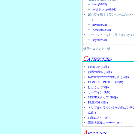
kayo(03/02)
戸田トンコ(03/01)
超ハワイ版！！ワンちゃんのおや
～！
kayo(02/28)
KenKen(02/28)
ノースショアを甘く見てはいけま
kayo(02/28)
保留中コメント：0件
お知らせ (33件)
お店の商品 (53件)
KAYOのブツブツ独り言 (54件)
FAMOUS PEOPLE (28件)
ひとこと (33件)
サーフィン (1件)
STAFFスタッフ (10件)
FRIENDS (3件)
トリプルクラウン＆その他コンテ
(22件)
お気に入り (5件)
写真大募集コーナー (4件)