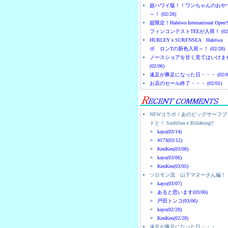
超ハワイ版！！ワンちゃんのおや
～！ (02/28)
超限定！Haleiwa International Ope
フィンコンテストTEEが入荷！ (02/
HURLEYｘSURFNSEA Haleiwa
ボ ロンTの新色入荷～！ (02/28)
ノースショアを甘く見てはいけま
(02/06)
遠足が豚足になった日・・・ (02/0
お店のセール終了・・・ (02/01)
NEWコラボ！あのビッグサーフブ
ドと！ SurfnSea x Billabong!!
kayo(03/14)
4173(03/12)
KenKen(03/08)
kayo(03/06)
KenKen(03/05)
ソロモン流 山下マヌーさん編！
kayo(03/07)
あると思います(03/06)
戸田トンコ(03/06)
kayo(02/28)
KenKen(02/28)
遠足が豚足になった日・・・