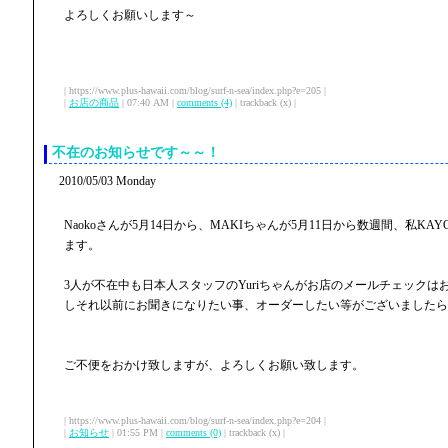
よろしくお願いします～
| https://www.plus-hawaii.com/blog/surf-n-sea/index.php?e=205 |
|
お店の商品
| 07:40 AM |
comments (4)
| trackback (x) |
不在のお知らせです～～！
2010/05/03 Monday
Naokoさんが5月14日から、MAKIちゃんが5月11日から数週間、私KA
ます。
3人が不在中も日本人スタッフのYuriちゃんがお店のメールチェックは
しそれ以前にお聞きになりたい事、オーダーしたい等がございましたら
ご不便をおかけ致しますが、よろしくお願い致します。
| https://www.plus-hawaii.com/blog/surf-n-sea/index.php?e=204 |
|
お知らせ
| 01:55 PM |
comments (0)
| trackback (x) |