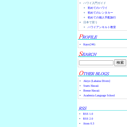
ハワイ入門ガイド
初めてのハワイ
初めてのレンタカー
初めての個人手配旅行
日本で習う
ハワイアンキルト教室
Kayo
(
246
)
Akiyo [Lahaina Divers]
Starts Hawaii
Breeze Hawaii
Academia Language School
RSS 1.0
RSS 2.0
Atom 0.3