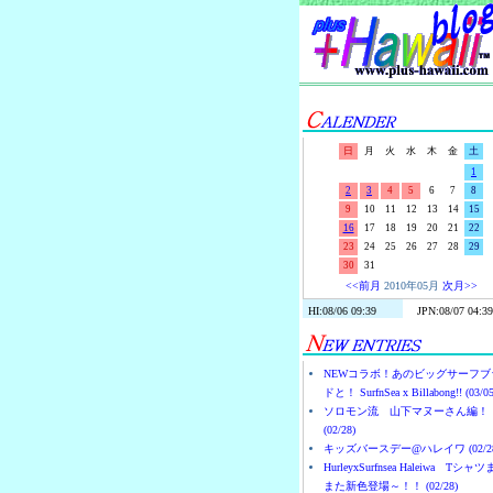
日
月
火
水
木
金
土
1
2
3
4
5
6
7
8
9
10
11
12
13
14
15
16
17
18
19
20
21
22
23
24
25
26
27
28
29
30
31
<<前月
2010年05月
次月>>
NEWコラボ！あのビッグサーフブ
ドと！ SurfnSea x Billabong!! (03/05
ソロモン流 山下マヌーさん編！
(02/28)
キッズバースデー@ハレイワ (02/28
HurleyxSurfnsea Haleiwa Tシャ
また新色登場～！！ (02/28)