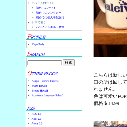
ハワイ入門ガイド
初めてのハワイ
初めてのレンタカー
初めての個人手配旅行
日本で習う
ハワイアンキルト教室
Kayo
(
246
)
こちらは新し
Akiyo [Lahaina Divers]
口の所は回し
Starts Hawaii
れません。
Breeze Hawaii
色は可愛いPO
Academia Language School
価格＄14.99
RSS 1.0
RSS 2.0
Atom 0.3