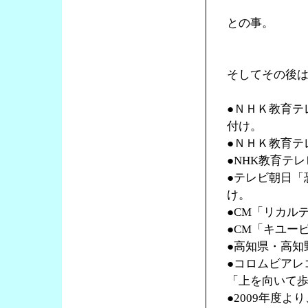
との事。
そしてその後
●ＮＨＫ教育テ
付け。
●ＮＨＫ教育テ
●NHK教育テ
●テレビ朝日「
け。
●CM「リカル
●CM「キユー
●高知県・高知
●コロムビアレ
「上を向いて
●2009年度