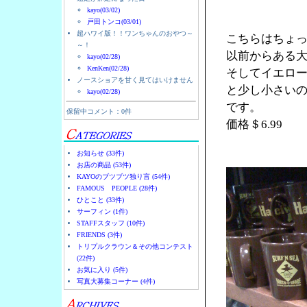
kayo(03/02)
戸田トンコ(03/01)
超ハワイ版！！ワンちゃんのおやつ～
こちらはちょ
～！
以前からある
kayo(02/28)
KenKen(02/28)
そしてイエロー
ノースショアを甘く見てはいけません
と少し小さい
kayo(02/28)
です。
保留中コメント：0件
価格＄6.99
お知らせ (33件)
お店の商品 (53件)
KAYOのブツブツ独り言 (54件)
FAMOUS PEOPLE (28件)
ひとこと (33件)
サーフィン (1件)
STAFFスタッフ (10件)
FRIENDS (3件)
トリプルクラウン＆その他コンテスト
(22件)
お気に入り (5件)
写真大募集コーナー (4件)