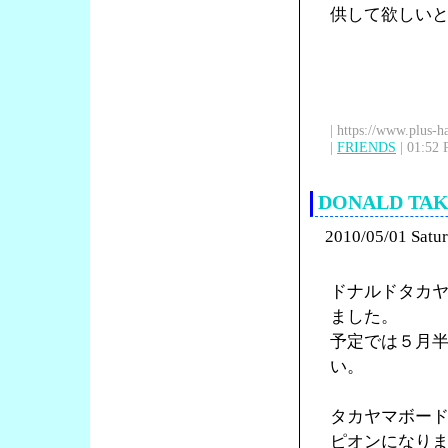
供して欲しい
| https://www.plus-h
|
FRIENDS
| 01:52 
DONALD T
2010/05/01 Satu
ドナルドタカ
ました。
予定では５月
い。
タカヤマボードの
ピオンになり