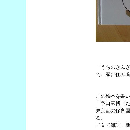
「うちのきん
て、家に住み
この絵本を書
「谷口國博（
東京都の保育
る。
子育て雑誌、