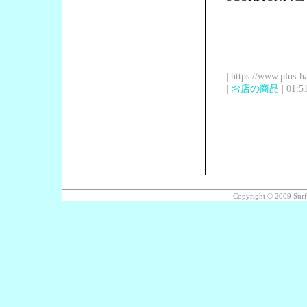
| https://www.plus-h
|
お店の商品
| 01:5
Copyright © 2009 Sur