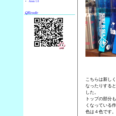
Atom 1.0
こちらは新し
なったりする
した。
トップの部分
くなっている
色は４色です