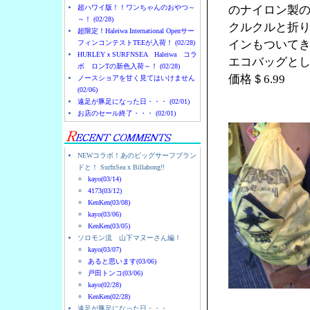
超ハワイ版！！ワンちゃんのおやつ～
のナイロン製
～！ (02/28)
クルクルと折
超限定！Haleiwa International Openサー
インもついて
フィンコンテストTEEが入荷！ (02/28)
HURLEYｘSURFNSEA Haleiwa コラ
エコバッグと
ボ ロンTの新色入荷～！ (02/28)
価格＄6.99
ノースショアを甘く見てはいけません
(02/06)
遠足が豚足になった日・・・ (02/01)
お店のセール終了・・・ (02/01)
NEWコラボ！あのビッグサーフブラン
ドと！ SurfnSea x Billabong!!
kayo(03/14)
4173(03/12)
KenKen(03/08)
kayo(03/06)
KenKen(03/05)
ソロモン流 山下マヌーさん編！
kayo(03/07)
あると思います(03/06)
戸田トンコ(03/06)
kayo(02/28)
KenKen(02/28)
遠足が豚足になった日・・・