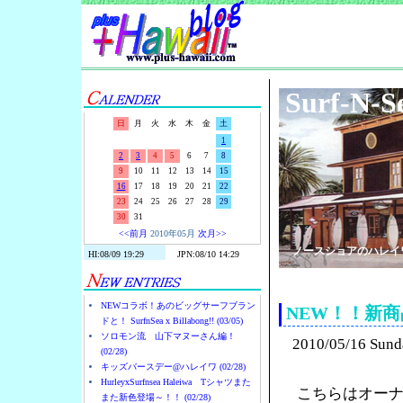
Surf-N-S
日
月
火
水
木
金
土
1
2
3
4
5
6
7
8
9
10
11
12
13
14
15
16
17
18
19
20
21
22
23
24
25
26
27
28
29
30
31
<<前月
2010年05月
次月>>
ノースショアのハレイ
NEWコラボ！あのビッグサーフブラン
NEW！！新
ドと！ SurfnSea x Billabong!! (03/05)
ソロモン流 山下マヌーさん編！
2010/05/16 Sund
(02/28)
キッズバースデー@ハレイワ (02/28)
HurleyxSurfnsea Haleiwa Tシャツまた
こちらはオーナ
また新色登場～！！ (02/28)