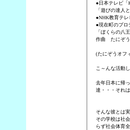
●日本テレビ「K
「遊びの達人
●NHK教育テ
●現在町のプロ
「ぼくらの八
作曲 たにぞ
(たにぞうオフ
こ～んな活動
去年日本に帰
達・・・それ
そんな彼とは
その学校は社
らず社会体育