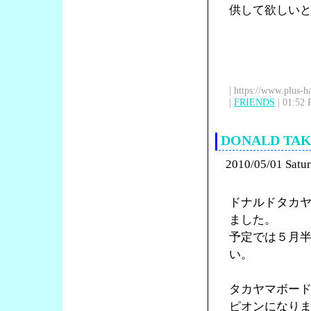
供して欲しい
| https://www.plus-h
|
FRIENDS
| 01:52 
DONALD T
2010/05/01 Satu
ドナルドタカ
ました。
予定では５月
い。
タカヤマボードの
ピオンになり