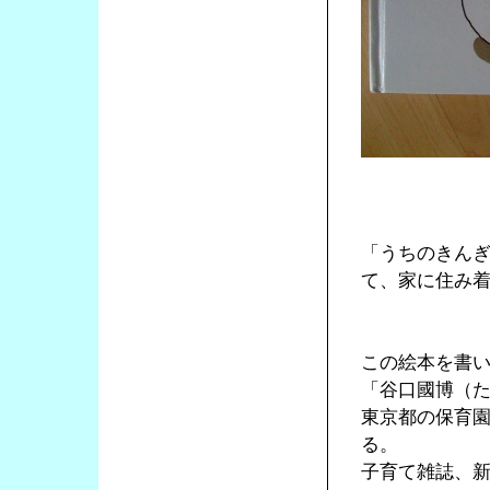
「うちのきん
て、家に住み
この絵本を書
「谷口國博（
東京都の保育
る。
子育て雑誌、