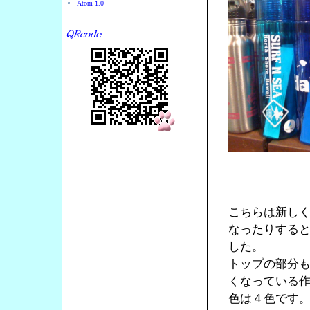
Atom 1.0
こちらは新し
なったりする
した。
トップの部分
くなっている
色は４色です