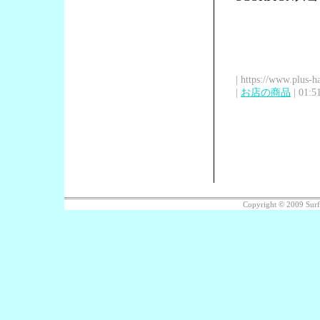
| https://www.plus-h
|
お店の商品
| 01:5
Copyright © 2009 Sur