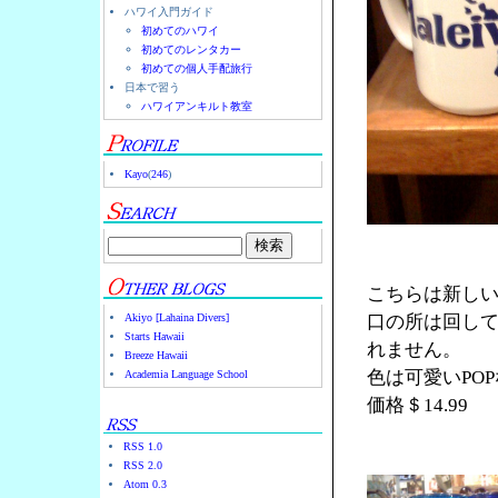
ハワイ入門ガイド
初めてのハワイ
初めてのレンタカー
初めての個人手配旅行
日本で習う
ハワイアンキルト教室
Kayo
(
246
)
こちらは新し
Akiyo [Lahaina Divers]
口の所は回し
Starts Hawaii
れません。
Breeze Hawaii
色は可愛いPO
Academia Language School
価格＄14.99
RSS 1.0
RSS 2.0
Atom 0.3