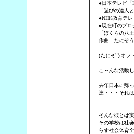
●日本テレビ「K
「遊びの達人
●NHK教育テ
●現在町のプロ
「ぼくらの八
作曲 たにぞ
(たにぞうオフ
こ～んな活動
去年日本に帰
達・・・それ
そんな彼とは
その学校は社
らず社会体育