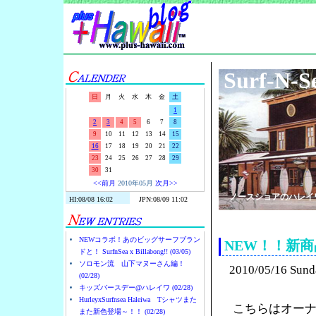
Surf-N-S
日
月
火
水
木
金
土
1
2
3
4
5
6
7
8
9
10
11
12
13
14
15
16
17
18
19
20
21
22
23
24
25
26
27
28
29
30
31
<<前月
2010年05月
次月>>
ノースショアのハレイ
NEWコラボ！あのビッグサーフブラン
NEW！！新
ドと！ SurfnSea x Billabong!! (03/05)
ソロモン流 山下マヌーさん編！
2010/05/16 Sund
(02/28)
キッズバースデー@ハレイワ (02/28)
HurleyxSurfnsea Haleiwa Tシャツまた
こちらはオーナ
また新色登場～！！ (02/28)