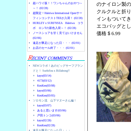
超ハワイ版！！ワンちゃんのおやつ～
のナイロン製
～！ (02/28)
クルクルと折
超限定！Haleiwa International Openサー
インもついて
フィンコンテストTEEが入荷！ (02/28)
HURLEYｘSURFNSEA Haleiwa コラ
エコバッグと
ボ ロンTの新色入荷～！ (02/28)
価格＄6.99
ノースショアを甘く見てはいけません
(02/06)
遠足が豚足になった日・・・ (02/01)
お店のセール終了・・・ (02/01)
NEWコラボ！あのビッグサーフブラン
ドと！ SurfnSea x Billabong!!
kayo(03/14)
4173(03/12)
KenKen(03/08)
kayo(03/06)
KenKen(03/05)
ソロモン流 山下マヌーさん編！
kayo(03/07)
あると思います(03/06)
戸田トンコ(03/06)
kayo(02/28)
KenKen(02/28)
遠足が豚足になった日・・・