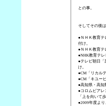
との事。
そしてその後
●ＮＨＫ教育テ
付け。
●ＮＨＫ教育テ
●NHK教育テ
●テレビ朝日「
け。
●CM「リカル
●CM「キユー
●高知県・高知
●コロムビアレ
「上を向いて
●2009年度