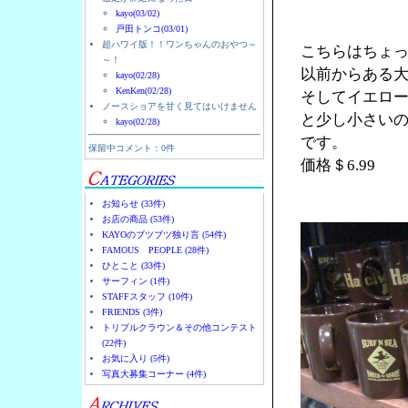
kayo(03/02)
戸田トンコ(03/01)
超ハワイ版！！ワンちゃんのおやつ～
こちらはちょ
～！
以前からある
kayo(02/28)
KenKen(02/28)
そしてイエロー
ノースショアを甘く見てはいけません
と少し小さい
kayo(02/28)
です。
保留中コメント：0件
価格＄6.99
お知らせ (33件)
お店の商品 (53件)
KAYOのブツブツ独り言 (54件)
FAMOUS PEOPLE (28件)
ひとこと (33件)
サーフィン (1件)
STAFFスタッフ (10件)
FRIENDS (3件)
トリプルクラウン＆その他コンテスト
(22件)
お気に入り (5件)
写真大募集コーナー (4件)