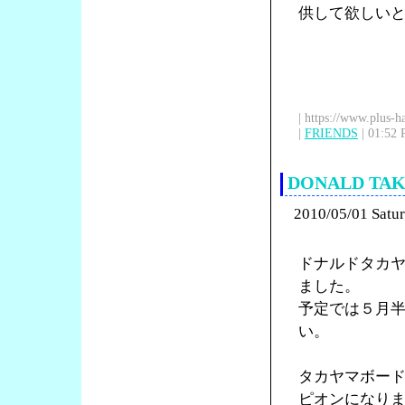
供して欲しい
| https://www.plus-h
|
FRIENDS
| 01:52 
DONALD T
2010/05/01 Satu
ドナルドタカ
ました。
予定では５月
い。
タカヤマボードの
ピオンになり