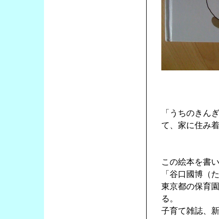
「うちのきん
て、家に住み
この絵本を書
「谷口國博（
東京都の保育
る。
子育て雑誌、