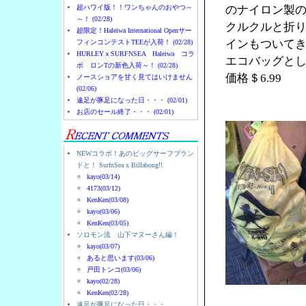
超ハワイ版！！ワンちゃんのおやつ～
のナイロン製
～！ (02/28)
クルクルと折
超限定！Haleiwa International Openサー
インもついて
フィンコンテストTEEが入荷！ (02/28)
HURLEYｘSURFNSEA Haleiwa コラ
エコバッグと
ボ ロンTの新色入荷～！ (02/28)
価格＄6.99
ノースショアを甘く見てはいけません
(02/06)
遠足が豚足になった日・・・ (02/01)
お店のセール終了・・・ (02/01)
NEWコラボ！あのビッグサーフブラン
ドと！ SurfnSea x Billabong!!
kayo(03/14)
4173(03/12)
KenKen(03/08)
kayo(03/06)
KenKen(03/05)
ソロモン流 山下マヌーさん編！
kayo(03/07)
あると思います(03/06)
戸田トンコ(03/06)
kayo(02/28)
KenKen(02/28)
遠足が豚足になった日・・・