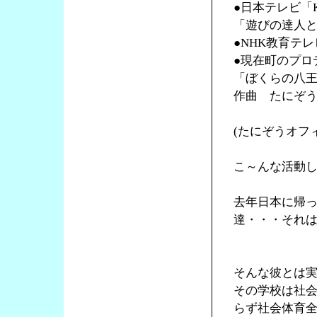
●日本テレビ「K
「遊びの達人
●NHK教育テ
●現在町のプロ
「ぼくらの八
作曲 たにぞ
(たにぞうオフ
こ～んな活動
去年日本に帰
達・・・それ
そんな彼とは
その学校は社
らず社会体育