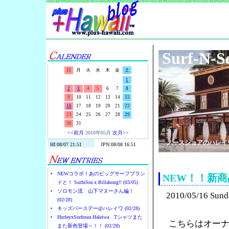
Surf-N-S
日
月
火
水
木
金
土
1
2
3
4
5
6
7
8
9
10
11
12
13
14
15
16
17
18
19
20
21
22
23
24
25
26
27
28
29
30
31
<<前月
2010年05月
次月>>
ノースショアのハレイ
NEWコラボ！あのビッグサーフブラン
NEW！！新
ドと！ SurfnSea x Billabong!! (03/05)
ソロモン流 山下マヌーさん編！
2010/05/16 Sund
(02/28)
キッズバースデー@ハレイワ (02/28)
HurleyxSurfnsea Haleiwa Tシャツまた
こちらはオーナ
また新色登場～！！ (02/28)