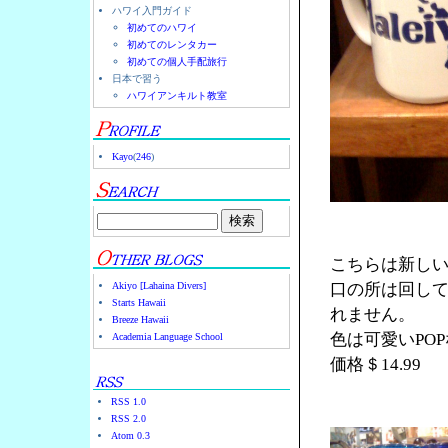
ハワイ入門ガイド
初めてのハワイ
初めてのレンタカー
初めての個人手配旅行
日本で習う
ハワイアンキルト教室
Kayo
(
246
)
こちらは新し
Akiyo [Lahaina Divers]
口の所は回し
Starts Hawaii
れません。
Breeze Hawaii
色は可愛いPO
Academia Language School
価格＄14.99
RSS 1.0
RSS 2.0
Atom 0.3