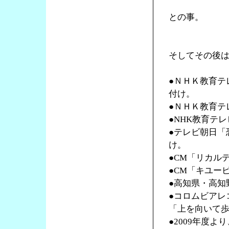
との事。
そしてその後
●ＮＨＫ教育テ
付け。
●ＮＨＫ教育テ
●NHK教育テ
●テレビ朝日「
け。
●CM「リカル
●CM「キユー
●高知県・高知
●コロムビアレ
「上を向いて
●2009年度