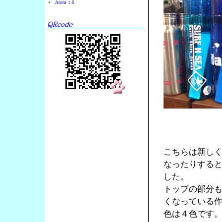
Atom 1.0
こちらは新し
なったりする
した。
トップの部分
くなっている
色は４色です