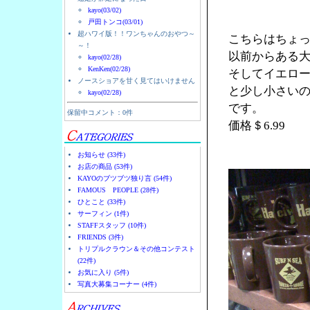
kayo(03/02)
戸田トンコ(03/01)
超ハワイ版！！ワンちゃんのおやつ～
こちらはちょ
～！
以前からある
kayo(02/28)
KenKen(02/28)
そしてイエロー
ノースショアを甘く見てはいけません
と少し小さい
kayo(02/28)
です。
保留中コメント：0件
価格＄6.99
お知らせ (33件)
お店の商品 (53件)
KAYOのブツブツ独り言 (54件)
FAMOUS PEOPLE (28件)
ひとこと (33件)
サーフィン (1件)
STAFFスタッフ (10件)
FRIENDS (3件)
トリプルクラウン＆その他コンテスト
(22件)
お気に入り (5件)
写真大募集コーナー (4件)