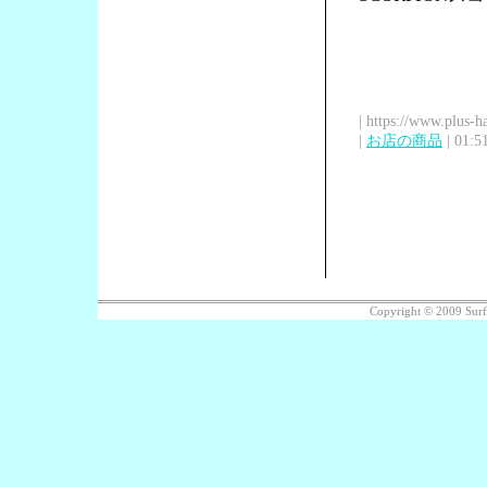
| https://www.plus-h
|
お店の商品
| 01:5
Copyright © 2009 Sur