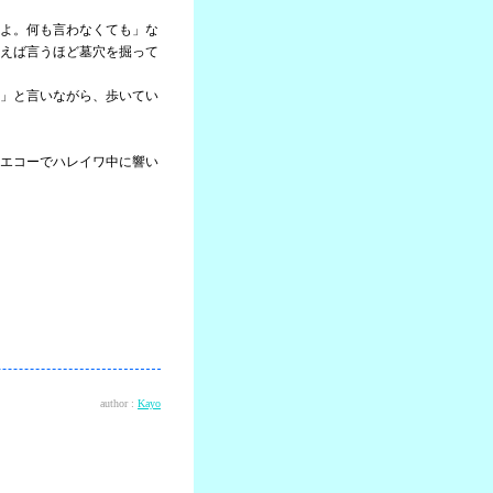
よ。何も言わなくても」な
えば言うほど墓穴を掘って
」と言いながら、歩いてい
エコーでハレイワ中に響い
author :
Kayo