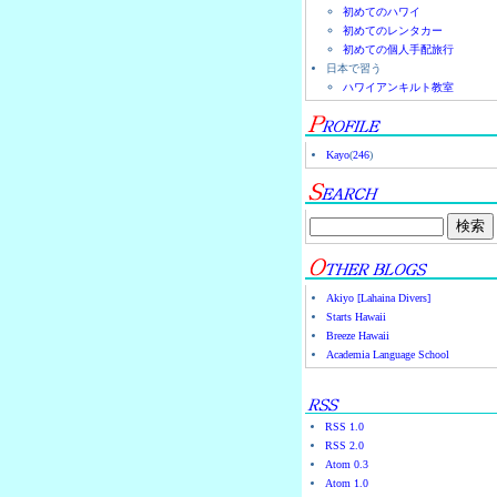
初めてのハワイ
初めてのレンタカー
初めての個人手配旅行
日本で習う
ハワイアンキルト教室
Kayo
(
246
)
Akiyo [Lahaina Divers]
Starts Hawaii
Breeze Hawaii
Academia Language School
RSS 1.0
RSS 2.0
Atom 0.3
Atom 1.0