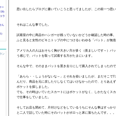
nサー
思い出したらブログに書いていこうと思ってましたが、この前一つ思い
28)
 コラ
それはこんな事でした。
せん
1)
試着室の中に商品やハンガーが残っていないかどうか確認した時の事。
ふと見ると女性のビキニトップの中につけるいわゆる「パット」が無造
アメリカ人の人はおそらく胸が大きい方が多く（羨ましいです～）パッ
ラン
う感じで、パットを取って試着する方がたまにいます。
そんな中で、そのままパットを置き去りにして購入されてしまったので
「あらら・・しょうがないな～」とそれを拾いましたが、まだそこでT
んだり、商品を元に戻したりしなくてはいけなかったので、とりあえず
ポケットを探しました。
でも、その時はいていたスカートにはポケットがなく、しかたなくスカ
で仕事をしていました。
そしてお店も閉めて、片付けなどをしているうちにそんな事はすっかり
と二人で話していた時にそのパットがポロっと床に落ちたんです。。。