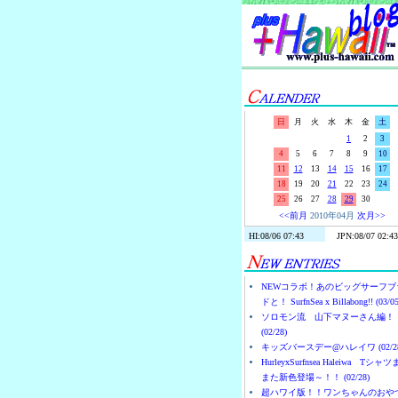
日
月
火
水
木
金
土
1
2
3
4
5
6
7
8
9
10
11
12
13
14
15
16
17
18
19
20
21
22
23
24
25
26
27
28
29
30
<<前月
2010年04月
次月>>
NEWコラボ！あのビッグサーフブ
ドと！ SurfnSea x Billabong!! (03/05
ソロモン流 山下マヌーさん編！
(02/28)
キッズバースデー@ハレイワ (02/28
HurleyxSurfnsea Haleiwa Tシャ
また新色登場～！！ (02/28)
超ハワイ版！！ワンちゃんのおや