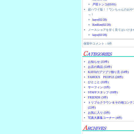
戸田トンコ(03/01)
超ハワイ版！！ワンちゃんのおや
～！
kayo(02/28)
KenKen(02/28)
ノースショアを甘く見てはいけま
kayo(02/28)
保留中コメント：0件
お知らせ (33件)
お店の商品 (53件)
KAYOのブツブツ独り言 (54件)
FAMOUS PEOPLE (28件)
ひとこと (33件)
サーフィン (1件)
STAFFスタッフ (10件)
FRIENDS (3件)
トリプルクラウン＆その他コンテ
(22件)
お気に入り (5件)
写真大募集コーナー (4件)