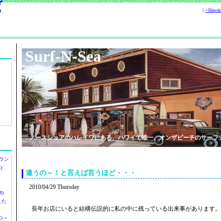
|
+Hawa
Surf-N-Sea
ノースショアのハレイワにある、ハワイで唯一、オンザビーチのサーフ
ラン
)
違うの～！と言えば言うほど・・・
2010/04/29 Thursday
)
ツまた
長年お店にいると結構伝説的に私の中に残っている出来事があります。
つ～