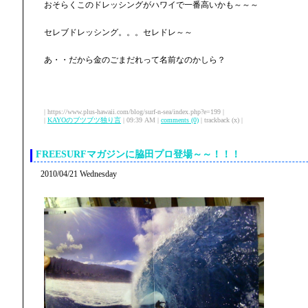
おそらくこのドレッシングがハワイで一番高いかも～～～
セレブドレッシング。。。セレドレ～～
あ・・だから金のごまだれって名前なのかしら？
| https://www.plus-hawaii.com/blog/surf-n-sea/index.php?e=199 |
|
KAYOのブツブツ独り言
| 09:39 AM |
comments (0)
| trackback (x) |
FREESURFマガジンに脇田プロ登場～～！！！
2010/04/21 Wednesday