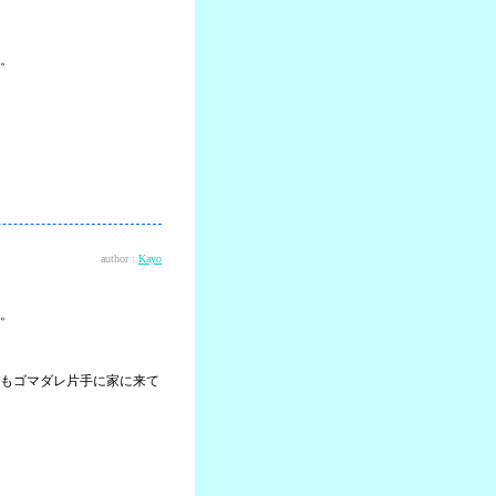
。
author :
Kayo
。
もゴマダレ片手に家に来て