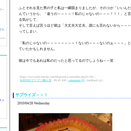
ふとそれを見た男の子と私は一瞬固まりましたが、そのコが「いいんだ
つ～
んていうから、「違うの～～～～！私のじゃないの～～～！！！」と言
る気がして、
そして言えば言うほど彼は「大丈夫大丈夫。誰にも言わないから～～～
せん
ってしまい、
「私のじゃないの～～～～～～～～！ないの～～～ないのぉ～～～」と
ていたかもしれません。
彼は今でもあれは私のだったと思ってるのでしょうね～～笑
| https://www.plus-hawaii.com/blog/surf-n-sea/index.php?e=201 |
|
KAYOのブツブツ独り言
| 09:43 AM |
comments (0)
| trackback (x) |
サプライズ～～！
スト
2010/04/28 Wednesday