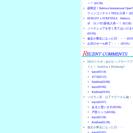
～！ (02/28)
超限定！Haleiwa International Ope
フィンコンテストTEEが入荷！ (02/
HURLEYｘSURFNSEA Haleiwa
ボ ロンTの新色入荷～！ (02/28)
ノースショアを甘く見てはいけま
(02/06)
遠足が豚足になった日・・・ (02/0
お店のセール終了・・・ (02/01)
NEWコラボ！あのビッグサーフブ
ドと！ SurfnSea x Billabong!!
kayo(03/14)
4173(03/12)
KenKen(03/08)
kayo(03/06)
KenKen(03/05)
ソロモン流 山下マヌーさん編！
kayo(03/07)
あると思います(03/06)
戸田トンコ(03/06)
kayo(02/28)
KenKen(02/28)
遠足が豚足になった日・・・
kayo(03/02)