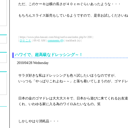
ただ、このケーキは横の長さが４０ｃｍぐらいあったような・・・
もちろんスライス販売もしているようですので、是非お試しくださいね
| https://www.plus-hawaii.com/blog/surf-n-sea/index.php?e=200 |
|
ひとこと
| 09:42 AM |
comments (0)
| trackback (x) |
ハワイで、超高級なドレッシング～！
2010/04/28 Wednesday
サラダ好きな私はドレッシングも色々試したいほうなのですが、
いっつも「やっぱりこれよね～～」と落ち着いてしまうのが、ゴマドレ
日本の金のゴマドレは大大大スキで、日本から遊びに来てくれるお友達
くれ、いわゆる家に入る為のワイロみたいなもの。笑
しかしやはり消耗品・・・