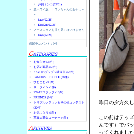
戸田トンコ(03/01)
超ハワイ版！！ワンちゃんのおやつ～
～！
kayo(02/28)
KenKen(02/28)
ノースショアを甘く見てはいけません
kayo(02/28)
保留中コメント：0件
お知らせ (33件)
お店の商品 (53件)
KAYOのブツブツ独り言 (54件)
FAMOUS PEOPLE (28件)
ひとこと (33件)
サーフィン (1件)
STAFFスタッフ (10件)
FRIENDS (3件)
昨日の夕方久し
トリプルクラウン＆その他コンテスト
(22件)
お気に入り (5件)
この前はテッ
写真大募集コーナー (4件)
んです）でバ
ってくれまし