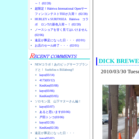
～！ (02/28)
超限定！Haleiwa International Openサー
フィンコンテストTEEが入荷！ (02/28)
HURLEYｘSURFNSEA Haleiwa コラ
ボ ロンTの新色入荷～！ (02/28)
ノースショアを甘く見てはいけません
(02/06)
遠足が豚足になった日・・・ (02/01)
ノースショアのハレイ
お店のセール終了・・・ (02/01)
DICK BRE
NEWコラボ！あのビッグサーフブラン
ドと！ SurfnSea x Billabong!!
2010/03/30 Tues
kayo(03/14)
4173(03/12)
KenKen(03/08)
kayo(03/06)
KenKen(03/05)
ソロモン流 山下マヌーさん編！
kayo(03/07)
あると思います(03/06)
戸田トンコ(03/06)
kayo(02/28)
KenKen(02/28)
遠足が豚足になった日・・・
kayo(03/02)