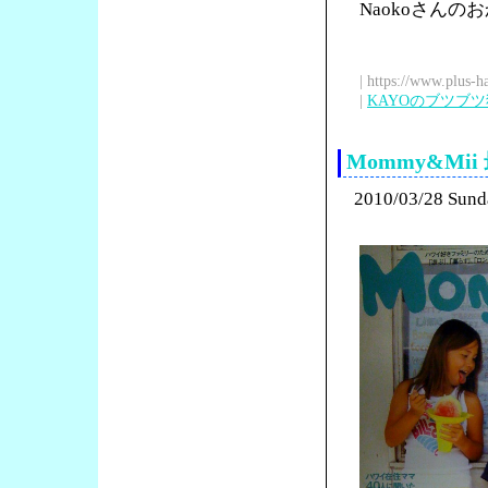
Naokoさん
| https://www.plus-h
|
KAYOのブツブ
Mommy&Mi
2010/03/28 Sund