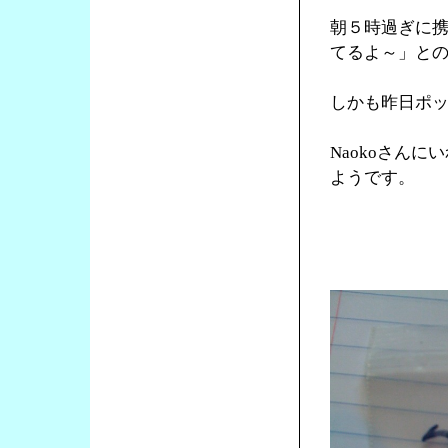
朝５時過ぎに
てるよ～」と
しかも昨日ポ
Naokoさん
ようです。