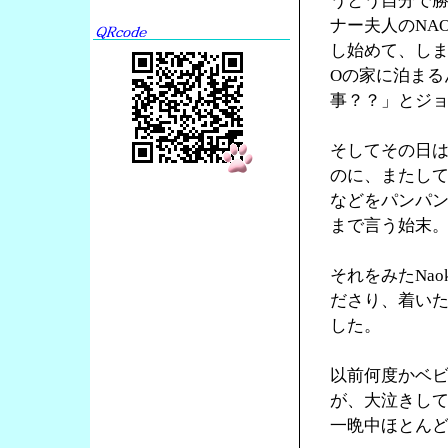
うとう自分で勝
ナー夫人のNA
し始めて、しま
Oの家に泊まる
事？？」とジ
そしてその日は
のに、またし
などをパンパ
まで言う始末
それをみたNa
ださり、着い
した。
以前何度かベ
が、大泣きし
一晩中ほとん