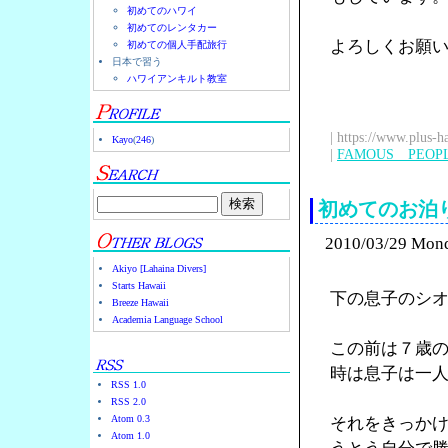
初めてのハワイ
初めてのレンタカー
よろしくお願
初めての個人手配旅行
日本で習う
ハワイアンキルト教室
| https://www.plus-h
Kayo
(
246
)
|
FAMOUS PEOP
初めてのお泊
2010/03/29 Mon
Akiyo [Lahaina Divers]
Starts Hawaii
下の息子のシ
Breeze Hawaii
Academia Language School
この前は７歳
時は息子は一
RSS 1.0
RSS 2.0
Atom 0.3
それをきっか
Atom 1.0