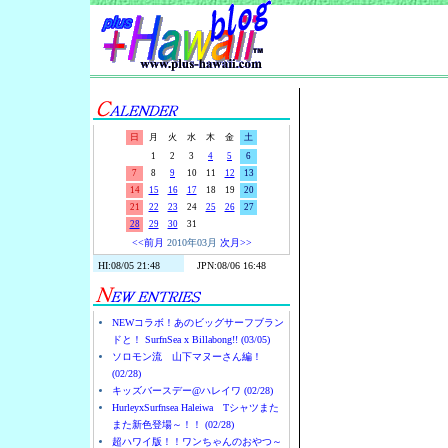
Surf-N-S
日
月
火
水
木
金
土
1
2
3
4
5
6
7
8
9
10
11
12
13
14
15
16
17
18
19
20
21
22
23
24
25
26
27
28
29
30
31
<<前月
2010年03月
次月>>
NEWコラボ！あのビッグサーフブラン
ドと！ SurfnSea x Billabong!! (03/05)
ソロモン流 山下マヌーさん編！
(02/28)
キッズバースデー@ハレイワ (02/28)
HurleyxSurfnsea Haleiwa Tシャツまた
また新色登場～！！ (02/28)
超ハワイ版！！ワンちゃんのおやつ～