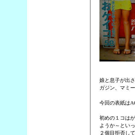
娘と息子が出
ガジン、マミ
今回の表紙はA
初めの１コは
ようか～とい
２個目拒否し