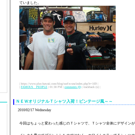
ていました。
| https://www.plus-hawaii.com/blog/surf-n-sea/index.php?e=169 |
|
FAMOUS PEOPLE
| 01:38 PM |
comments (0)
| trackback (x) |
ＮＥＷオリジナルＴシャツ入荷！ビンテージ風～～
2010/02/17 Wednesday
今回はちょっと変わった感じのＴシャツで、Ｔシャツ全体にデザインが