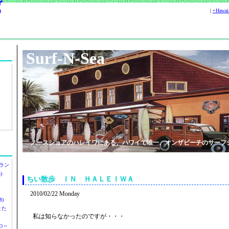
|
+Hawa
Surf-N-Sea
ノースショアのハレイワにある、ハワイで唯一、オンザビーチのサーフ
ラン
)
ちい散歩 ＩＮ ＨＡＬＥＩＷＡ
2010/02/22 Monday
)
ツまた
私は知らなかったのですが・・・
つ～