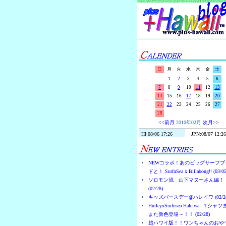
日
月
火
水
木
金
土
1
2
3
4
5
6
7
8
9
10
11
12
13
14
15
16
17
18
19
20
21
22
23
24
25
26
27
28
<<前月
2010年02月
次月>>
NEWコラボ！あのビッグサーフブ
ドと！ SurfnSea x Billabong!! (03/05
ソロモン流 山下マヌーさん編！
(02/28)
キッズバースデー@ハレイワ (02/28
HurleyxSurfnsea Haleiwa Tシャ
また新色登場～！！ (02/28)
超ハワイ版！！ワンちゃんのおや