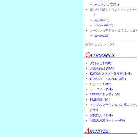
戸田トンコ(03/01)
超ハワイ版！！ワンちゃんのおや
～！
kayo(02/28)
KenKen(02/28)
ノースショアを甘く見てはいけま
kayo(02/28)
保留中コメント：0件
お知らせ (33件)
お店の商品 (53件)
KAYOのブツブツ独り言 (54件)
FAMOUS PEOPLE (28件)
ひとこと (33件)
サーフィン (1件)
STAFFスタッフ (10件)
FRIENDS (3件)
トリプルクラウン＆その他コンテ
(22件)
お気に入り (5件)
写真大募集コーナー (4件)