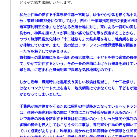
どうぞご協力御願いいたします。
私たち住民の愛する千葉県長生郡一宮町は、ゆるやかな弧を描く九十九里
分，東経140度22分に位置しており、西の「千葉県指定有形文化財の
造軍荼利明王立像」などがある丘陵台地に対し、東にある一宮町の美し
洗われ、神輿を担ぐ人々が裸に近い姿で波打ち際を疾走することから、「
つづく無形民俗文化財の「十二社祭り」の祭典場を有し、地曳網を使っ
が体験しています。また一宮の波は、サーフィンの世界選手権が開催さ
ーたちを魅了してやみません。
首都圏への通勤圏にある一宮町の海浜環境は、子どもを持つ家族の移住
て、やがて定住するという、その一番の理由に上げられ発展を続けてい
緑と風」に恵まれた風光明媚で温暖な気候地域なのです。
しかし近年、満潮時には黒潮洗う美しい砂浜は消滅し、「十二社祭り」
はなくコンクリートの上を走り、地曳網漁はできなくなり、子どもが遊
かとなってしまいました。
千葉県が海岸侵食を守るために昭和63年以降おこなっているヘッドラ
は、住民や海岸利用者の間に「本当にこれで砂浜が回復されるのか」「
いで海岸の浸食を防止する対策は他に無いのか」といった疑問や批判の
多額の税金を投入しておこなう公共工事は、専門家や住民の声を聞いて
ていく必要があります。昨年夏に開かれた住民説明会で千葉県と住民双