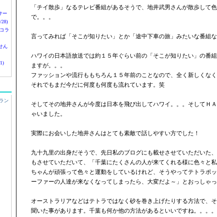
「チイ散歩」なるテレビ番組があるそうで、地井武男さんが散歩して色
nサー
で。。。
28)
 コラ
言ってみれば「そこが知りたい」とか「途中下車の旅」みたいな番組な
せん
ハワイの日本語放送では約１５年ぐらい前の「そこが知りたい」の番組
1)
ますが。。。
ファッションや流行ももちろん１５年前のことなので、全く新しくなく
それでもまだ今だに何度も何度も流れています。笑
ラン
そしてその地井さんが今度は日本を飛び出してハワイ。。。そしてＨＡ
ゃいました。
実際にお会いした地井さんはとても素敵で話しやすい方でした！
九十九里の出身だそうで、先日私のブログにも載せさせていただいた、
もさせていただいて、「千葉にたくさんの人が来てくれる様に色々と私
ちゃんが頑張って色々と運動をしているけれど、そうやってテトラポッ
ーファーの人達が来なくなってしまったら、大変だよ～」とおっしゃっ
オーストラリアなどはテトラではなく砂を巻き上げたりする方法で、そ
聞いた事があります。千葉も何か他の方法があるといいですね。。。。