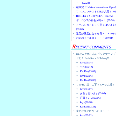
～！ (02/28)
超限定！Haleiwa International Ope
フィンコンテストTEEが入荷！ (02/
HURLEYｘSURFNSEA Haleiwa
ボ ロンTの新色入荷～！ (02/28)
ノースショアを甘く見てはいけま
(02/06)
遠足が豚足になった日・・・ (02/0
お店のセール終了・・・ (02/01)
NEWコラボ！あのビッグサーフブ
ドと！ SurfnSea x Billabong!!
kayo(03/14)
4173(03/12)
KenKen(03/08)
kayo(03/06)
KenKen(03/05)
ソロモン流 山下マヌーさん編！
kayo(03/07)
あると思います(03/06)
戸田トンコ(03/06)
kayo(02/28)
KenKen(02/28)
遠足が豚足になった日・・・
kayo(03/02)