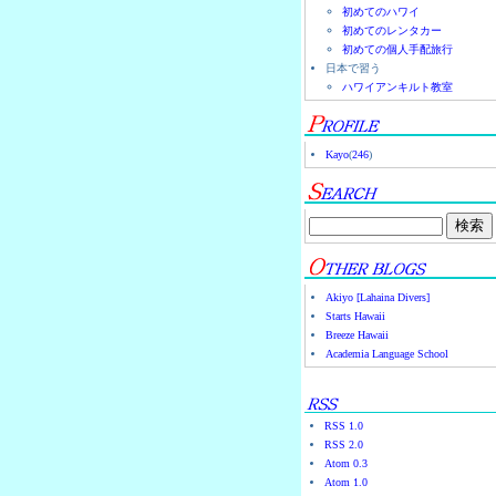
初めてのハワイ
初めてのレンタカー
初めての個人手配旅行
日本で習う
ハワイアンキルト教室
Kayo
(
246
)
Akiyo [Lahaina Divers]
Starts Hawaii
Breeze Hawaii
Academia Language School
RSS 1.0
RSS 2.0
Atom 0.3
Atom 1.0