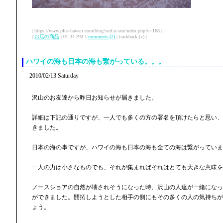
| https://www.plus-hawaii.com/blog/surf-n-sea/index.php?e=168 |
|
お店の商品
| 01:34 PM |
comments (2)
| trackback (x) |
ハワイの海も日本の海も繋がっている。。。
2010/02/13 Saturday
沢山のお友達から昨日お知らせが届きました。
詳細は下記の通りですが、一人でも多くの方の署名を頂けたらと思い、
きました。
日本の海の事ですが、ハワイの海も日本の海も全ての海は繋がっていま
一人の力は小さなものでも、それが集まればそれはとても大きな意味を
ノースショアの自然が壊されそうになった時、沢山の人達が一緒になっ
ができました。開拓しようとした相手の側にもその多くの人の気持ちが
ょう。