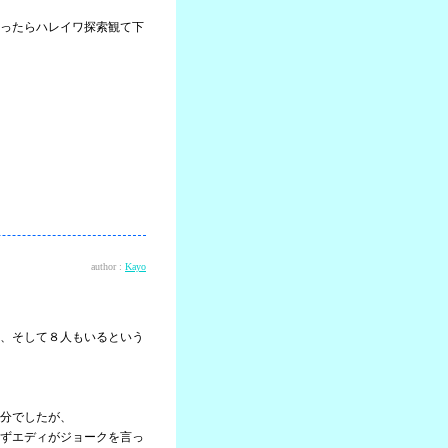
ったらハレイワ探索観て下
author :
Kayo
、そして８人もいるという
分でしたが、
ずエディがジョークを言っ