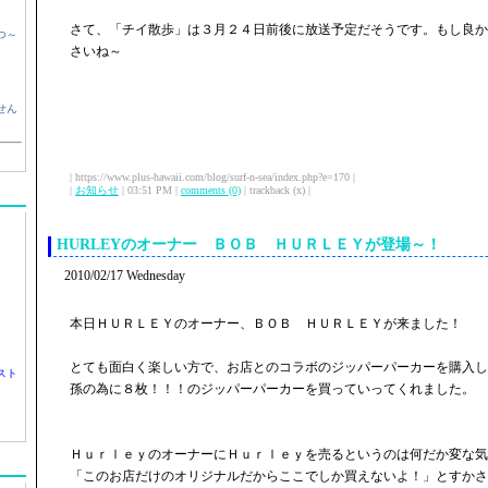
さて、「チイ散歩」は３月２４日前後に放送予定だそうです。もし良か
つ～
さいね～
せん
| https://www.plus-hawaii.com/blog/surf-n-sea/index.php?e=170 |
|
お知らせ
| 03:51 PM |
comments (0)
| trackback (x) |
HURLEYのオーナー ＢＯＢ ＨＵＲＬＥＹが登場～！
2010/02/17 Wednesday
本日ＨＵＲＬＥＹのオーナー、ＢＯＢ ＨＵＲＬＥＹが来ました！
とても面白く楽しい方で、お店とのコラボのジッパーパーカーを購入し
スト
孫の為に８枚！！！のジッパーパーカーを買っていってくれました。
ＨｕｒｌｅｙのオーナーにＨｕｒｌｅｙを売るというのは何だか変な気
「このお店だけのオリジナルだからここでしか買えないよ！」とすかさ