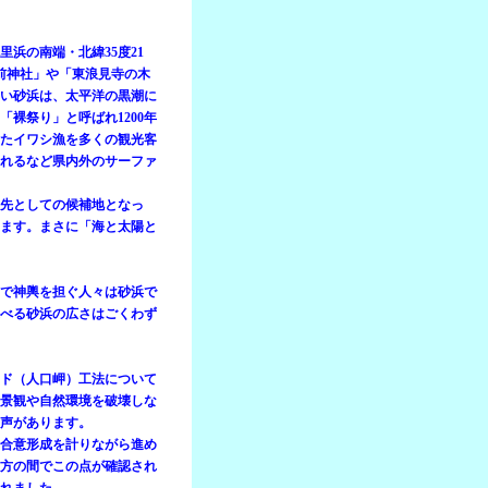
浜の南端・北緯35度21
玉前神社」や「東浪見寺の木
い砂浜は、太平洋の黒潮に
裸祭り」と呼ばれ1200年
たイワシ漁を多くの観光客
れるなど県内外のサーファ
先としての候補地となっ
ます。まさに「海と太陽と
で神輿を担ぐ人々は砂浜で
べる砂浜の広さはごくわず
ンド（人口岬）工法について
景観や自然環境を破壊しな
声があります。
合意形成を計りながら進め
方の間でこの点が確認され