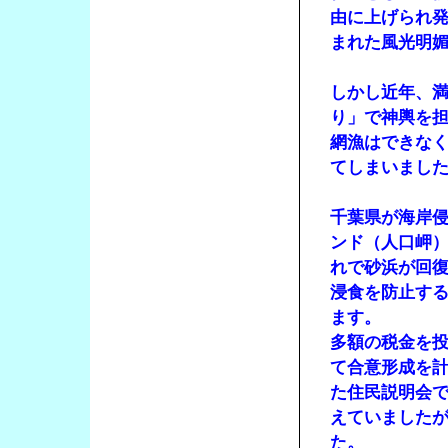
由に上げられ
まれた風光明
しかし近年、
り」で神輿を
網漁はできな
てしまいまし
千葉県が海岸侵
ンド（人口岬
れで砂浜が回
浸食を防止す
ます。
多額の税金を
て合意形成を
た住民説明会
えていました
た。