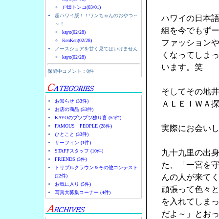
戸田トンコ(03/01)
超ハワイ版！！ワンちゃんのおやつ～
ハワイの日本
～！
組を今でもず
kayo(02/28)
KenKen(02/28)
ファッション
ノースショアを甘く見てはいけません
くなってしま
kayo(02/28)
います。笑
保留中コメント：0件
そしてその地
お知らせ (33件)
ＡＬＥＩＷＡ
お店の商品 (53件)
KAYOのブツブツ独り言 (54件)
FAMOUS PEOPLE (28件)
実際にお会い
ひとこと (33件)
サーフィン (1件)
STAFFスタッフ (10件)
九十九里の出
FRIENDS (3件)
た、「一宮を
トリプルクラウン＆その他コンテスト
んの人が来て
(22件)
お気に入り (5件)
頑張って色々
写真大募集コーナー (4件)
を入れてしま
だよ～」とお