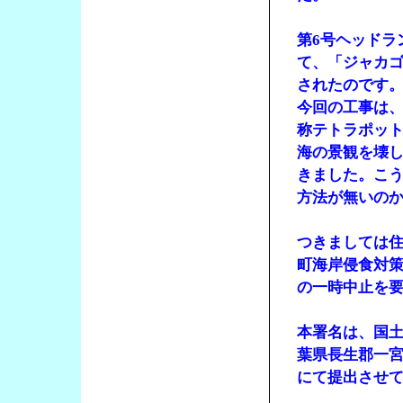
第6号ヘッドラ
て、「ジャカ
されたのです
今回の工事は
称テトラポット
海の景観を壊
きました。こ
方法が無いの
つきましては
町海岸侵食対策
の一時中止を
本署名は、国
葉県長生郡一
にて提出させ