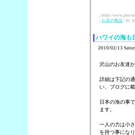
| https://www.plus-h
|
お店の商品
| 01:3
ハワイの海も
2010/02/13 Satu
沢山のお友達
詳細は下記の
い、ブログに
日本の海の事
ます。
一人の力は小
を持つ事にな