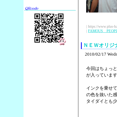
| https://www.plus-h
|
FAMOUS PEOP
ＮＥＷオリジ
2010/02/17 Wed
今回はちょっ
が入っていま
インクを乗せ
の色を抜いた
タイダイとも