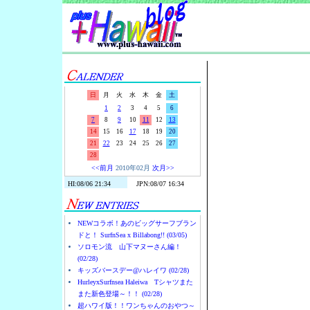
Surf-N-S
日
月
火
水
木
金
土
1
2
3
4
5
6
7
8
9
10
11
12
13
14
15
16
17
18
19
20
21
22
23
24
25
26
27
28
<<前月
2010年02月
次月>>
NEWコラボ！あのビッグサーフブラン
ドと！ SurfnSea x Billabong!! (03/05)
ソロモン流 山下マヌーさん編！
(02/28)
キッズバースデー@ハレイワ (02/28)
HurleyxSurfnsea Haleiwa Tシャツまた
また新色登場～！！ (02/28)
超ハワイ版！！ワンちゃんのおやつ～