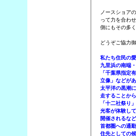
ノースショア
って力を合わ
側にもその多
どうぞご協力
私たち住民の
九里浜の南端・
「千葉県指定
立像」などが
太平洋の黒潮
走することから
「十二社祭り
光客が体験し
開催されるな
首都圏への通
住先としての