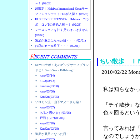
～！ (02/28)
超限定！Haleiwa International Openサー
フィンコンテストTEEが入荷！ (02/28)
HURLEYｘSURFNSEA Haleiwa コラ
ボ ロンTの新色入荷～！ (02/28)
ノースショアを甘く見てはいけません
(02/06)
遠足が豚足になった日・・・ (02/01)
ノースショアのハレイ
お店のセール終了・・・ (02/01)
ちい散歩 Ｉ
NEWコラボ！あのビッグサーフブラン
ドと！ SurfnSea x Billabong!!
2010/02/22 Mon
kayo(03/14)
4173(03/12)
KenKen(03/08)
私は知らなか
kayo(03/06)
KenKen(03/05)
ソロモン流 山下マヌーさん編！
「チイ散歩」
kayo(03/07)
色々回るとい
あると思います(03/06)
戸田トンコ(03/06)
kayo(02/28)
言ってみれば
KenKen(02/28)
遠足が豚足になった日・・・
なのでしょう
kayo(03/02)