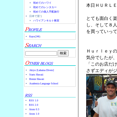
初めてのハワイ
本日ＨＵＲＬ
初めてのレンタカー
初めての個人手配旅行
日本で習う
とても面白く
ハワイアンキルト教室
し、そして８
を買っていっ
Kayo
(
246
)
Ｈｕｒｌｅｙ
気分でしたが
「このお店だ
さずエディが
Akiyo [Lahaina Divers]
Starts Hawaii
Breeze Hawaii
Academia Language School
RSS 1.0
RSS 2.0
Atom 0.3
Atom 1.0