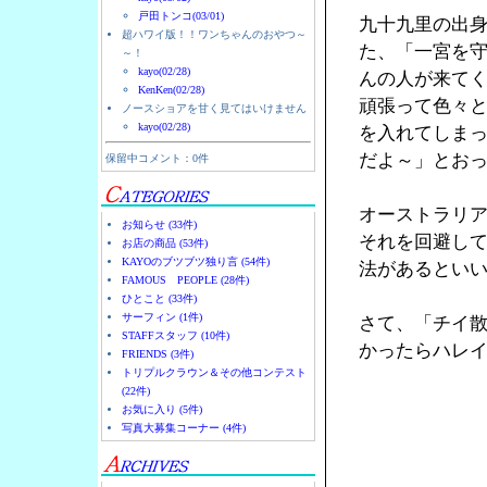
戸田トンコ(03/01)
九十九里の出
超ハワイ版！！ワンちゃんのおやつ～
た、「一宮を
～！
kayo(02/28)
んの人が来て
KenKen(02/28)
頑張って色々
ノースショアを甘く見てはいけません
kayo(02/28)
を入れてしま
だよ～」とお
保留中コメント：0件
オーストラリ
お知らせ (33件)
それを回避し
お店の商品 (53件)
KAYOのブツブツ独り言 (54件)
法があるとい
FAMOUS PEOPLE (28件)
ひとこと (33件)
サーフィン (1件)
さて、「チイ
STAFFスタッフ (10件)
かったらハレ
FRIENDS (3件)
トリプルクラウン＆その他コンテスト
(22件)
お気に入り (5件)
写真大募集コーナー (4件)