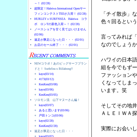
～！ (02/28)
超限定！Haleiwa International Openサー
「チイ散歩」
フィンコンテストTEEが入荷！ (02/28)
HURLEYｘSURFNSEA Haleiwa コラ
色々回るとい
ボ ロンTの新色入荷～！ (02/28)
ノースショアを甘く見てはいけません
(02/06)
言ってみれば
遠足が豚足になった日・・・ (02/01)
なのでしょう
お店のセール終了・・・ (02/01)
ハワイの日本
NEWコラボ！あのビッグサーフブラン
組を今でもず
ドと！ SurfnSea x Billabong!!
kayo(03/14)
ファッション
4173(03/12)
くなってしま
KenKen(03/08)
います。笑
kayo(03/06)
KenKen(03/05)
ソロモン流 山下マヌーさん編！
そしてその地
kayo(03/07)
あると思います(03/06)
ＡＬＥＩＷＡ
戸田トンコ(03/06)
kayo(02/28)
KenKen(02/28)
実際にお会い
遠足が豚足になった日・・・
kayo(03/02)