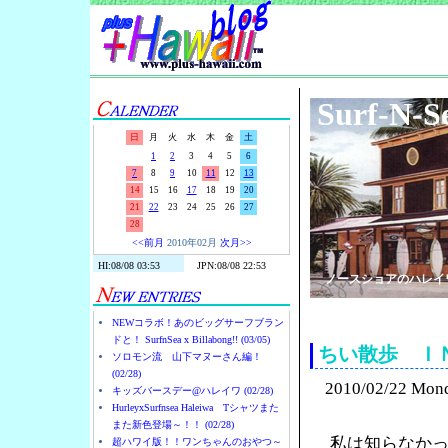
Surf-N-S
日
月
火
水
木
金
土
1
2
3
4
5
6
7
8
9
10
11
12
13
14
15
16
17
18
19
20
21
22
23
24
25
26
27
28
<<前月
2010年02月
次月>>
ノースショアのハレイ
NEWコラボ！あのビッグサーフブラン
ドと！ SurfnSea x Billabong!! (03/05)
ちい散歩 Ｉ
ソロモン流 山下マヌーさん編！
(02/28)
2010/02/22 Mon
キッズバースデー@ハレイワ (02/28)
HurleyxSurfnsea Haleiwa Tシャツまた
また新色登場～！！ (02/28)
私は知らなか
超ハワイ版！！ワンちゃんのおやつ～