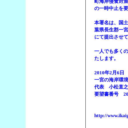
町海岸侵食対策
の一時中止を
本署名は、国
葉県長生郡一
にて提出させ
一人でも多く
たします。
2010年2月6日
一宮の海岸環
代表 小松直
要望書番号 201
http://www.ika