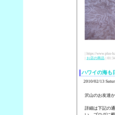
| https://www.plus-h
|
お店の商品
| 01:3
ハワイの海も
2010/02/13 Satu
沢山のお友達
詳細は下記の
い、ブログに