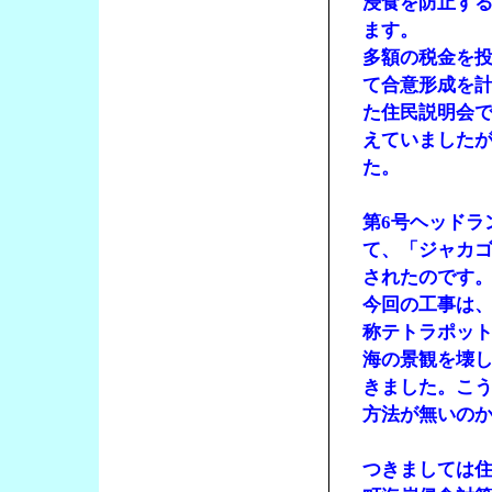
浸食を防止す
ます。
多額の税金を
て合意形成を
た住民説明会
えていました
た。
第6号ヘッドラ
て、「ジャカ
されたのです
今回の工事は
称テトラポット
海の景観を壊
きました。こ
方法が無いの
つきましては