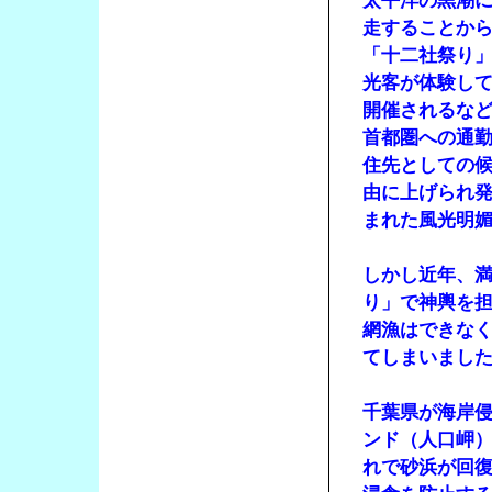
太平洋の黒潮
走することから
「十二社祭り
光客が体験し
開催されるな
首都圏への通
住先としての
由に上げられ
まれた風光明
しかし近年、
り」で神輿を
網漁はできな
てしまいまし
千葉県が海岸侵
ンド（人口岬
れで砂浜が回