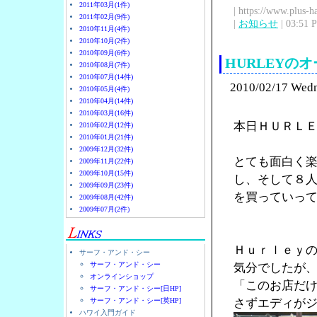
2011年03月(1件)
| https://www.plus-h
2011年02月(9件)
|
お知らせ
| 03:51 
2010年11月(4件)
2010年10月(2件)
2010年09月(6件)
HURLEY
2010年08月(7件)
2010年07月(14件)
2010/02/17 Wed
2010年05月(4件)
2010年04月(14件)
2010年03月(16件)
本日ＨＵＲＬ
2010年02月(12件)
2010年01月(21件)
2009年12月(32件)
とても面白く
2009年11月(22件)
2009年10月(15件)
し、そして８
2009年09月(23件)
を買っていっ
2009年08月(42件)
2009年07月(2件)
Ｈｕｒｌｅｙ
サーフ・アンド・シー
サーフ・アンド・シー
気分でしたが
オンラインショップ
「このお店だ
サーフ・アンド・シー[日HP]
サーフ・アンド・シー[英HP]
さずエディが
ハワイ入門ガイド