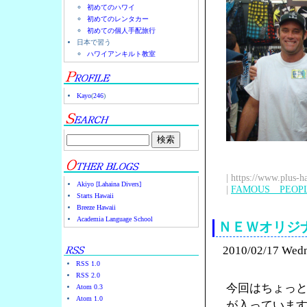
初めてのハワイ
初めてのレンタカー
初めての個人手配旅行
日本で習う
ハワイアンキルト教室
Kayo
(
246
)
| https://www.plus-h
Akiyo [Lahaina Divers]
|
FAMOUS PEOP
Starts Hawaii
Breeze Hawaii
Academia Language School
ＮＥＷオリジ
2010/02/17 Wed
RSS 1.0
RSS 2.0
今回はちょっ
Atom 0.3
Atom 1.0
が入っていま