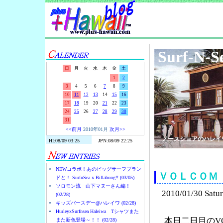
Surf-N-S
日
月
火
水
木
金
土
1
2
3
4
5
6
7
8
9
10
11
12
13
14
15
16
17
18
19
20
21
22
23
24
25
26
27
28
29
30
31
<<前月
2010年01月
次月>>
ノースショアのハレイ
NEWコラボ！あのビッグサーフブラン
ＶＯＬＣＯＭ
ドと！ SurfnSea x Billabong!! (03/05)
ソロモン流 山下マヌーさん編！
2010/01/30 Satu
(02/28)
キッズバースデー@ハレイワ (02/28)
HurleyxSurfnsea Haleiwa Tシャツまた
本日二日目のV
また新色登場～！！ (02/28)