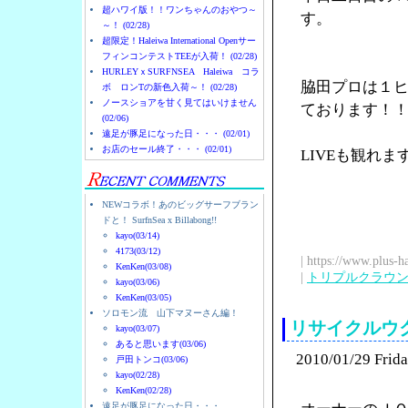
超ハワイ版！！ワンちゃんのおやつ～
す。
～！ (02/28)
超限定！Haleiwa International Openサー
フィンコンテストTEEが入荷！ (02/28)
HURLEYｘSURFNSEA Haleiwa コラ
脇田プロは１
ボ ロンTの新色入荷～！ (02/28)
ノースショアを甘く見てはいけません
ております！
(02/06)
遠足が豚足になった日・・・ (02/01)
お店のセール終了・・・ (02/01)
LIVEも観れ
NEWコラボ！あのビッグサーフブラン
ドと！ SurfnSea x Billabong!!
kayo(03/14)
4173(03/12)
| https://www.plus-h
KenKen(03/08)
|
トリプルクラウ
kayo(03/06)
KenKen(03/05)
ソロモン流 山下マヌーさん編！
リサイクルウ
kayo(03/07)
あると思います(03/06)
2010/01/29 Frid
戸田トンコ(03/06)
kayo(02/28)
KenKen(02/28)
遠足が豚足になった日・・・