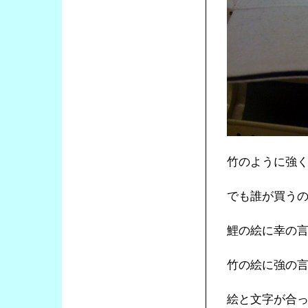
竹のように強
でも誰が買う
鯉の絵に幸の
竹の絵に強の
絵と文字が合