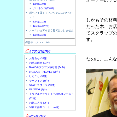
オーナーのＪ
kayo(03/02)
戸田トンコ(03/01)
超ハワイ版！！ワンちゃんのおやつ～
～！
しかもその材
kayo(02/28)
だった木、お
KenKen(02/28)
ノースショアを甘く見てはいけません
てスクラップ
kayo(02/28)
す。
保留中コメント：0件
なのに、こん
お知らせ (33件)
お店の商品 (53件)
KAYOのブツブツ独り言 (54件)
FAMOUS PEOPLE (28件)
ひとこと (33件)
サーフィン (1件)
STAFFスタッフ (10件)
FRIENDS (3件)
トリプルクラウン＆その他コンテスト
(22件)
お気に入り (5件)
写真大募集コーナー (4件)