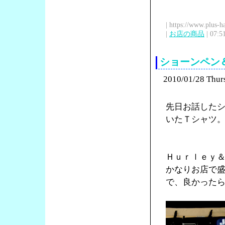
| https://www.plus-h
|
お店の商品
| 07:5
ショーンペン
2010/01/28 Thur
先日お話した
いたＴシャツ
Ｈｕｒｌｅｙ
かなりお店で
で、良かった