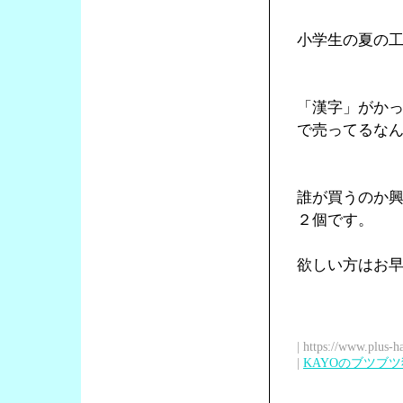
小学生の夏の
「漢字」がか
で売ってるな
誰が買うのか
２個です。
欲しい方はお
| https://www.plus-h
|
KAYOのブツブ