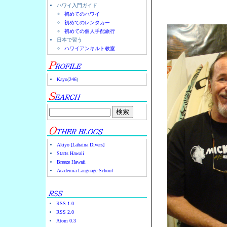
ハワイ入門ガイド
初めてのハワイ
初めてのレンタカー
初めての個人手配旅行
日本で習う
ハワイアンキルト教室
Kayo
(
246
)
Akiyo [Lahaina Divers]
Starts Hawaii
Breeze Hawaii
Academia Language School
RSS 1.0
RSS 2.0
Atom 0.3