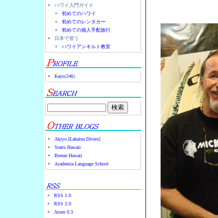
ハワイ入門ガイド
初めてのハワイ
初めてのレンタカー
初めての個人手配旅行
日本で習う
ハワイアンキルト教室
Kayo
(
246
)
Akiyo [Lahaina Divers]
Starts Hawaii
Breeze Hawaii
Academia Language School
RSS 1.0
RSS 2.0
Atom 0.3