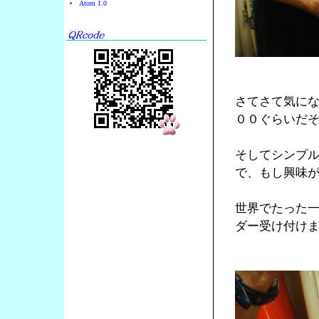
Atom 1.0
さてさて気に
００ぐらいだ
そしてシンプ
で、もし興味
世界でたった
ダー受け付け