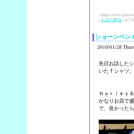
| https://www.plus-h
|
お店の商品
| 07:5
ショーンペン
2010/01/28 Thur
先日お話した
いたＴシャツ
Ｈｕｒｌｅｙ
かなりお店で
で、良かった