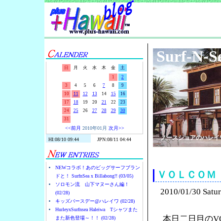
Surf-N-S
日
月
火
水
木
金
土
1
2
3
4
5
6
7
8
9
10
11
12
13
14
15
16
17
18
19
20
21
22
23
24
25
26
27
28
29
30
31
<<前月
2010年01月
次月>>
ノースショアのハレイ
NEWコラボ！あのビッグサーフブラン
ＶＯＬＣＯＭ
ドと！ SurfnSea x Billabong!! (03/05)
ソロモン流 山下マヌーさん編！
2010/01/30 Satu
(02/28)
キッズバースデー@ハレイワ (02/28)
HurleyxSurfnsea Haleiwa Tシャツまた
本日二日目のV
また新色登場～！！ (02/28)