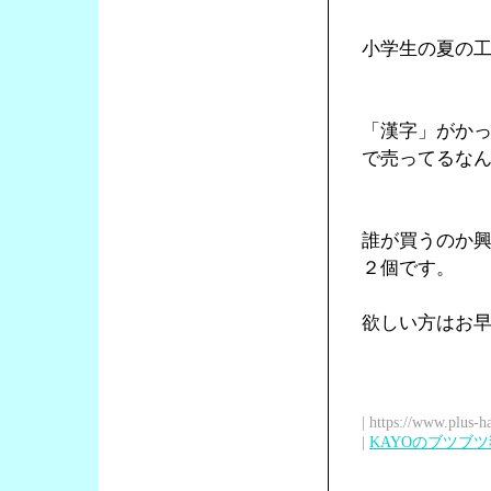
小学生の夏の
「漢字」がか
で売ってるな
誰が買うのか
２個です。
欲しい方はお
| https://www.plus-h
|
KAYOのブツブ