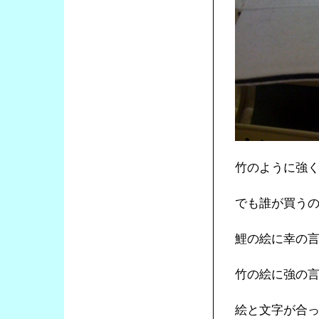
竹のように強
でも誰が買う
鯉の絵に幸の
竹の絵に強の
絵と文字が合