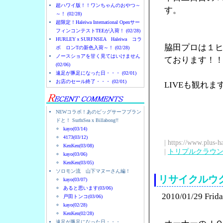
超ハワイ版！！ワンちゃんのおやつ～
す。
～！ (02/28)
超限定！Haleiwa International Openサー
フィンコンテストTEEが入荷！ (02/28)
HURLEYｘSURFNSEA Haleiwa コラ
脇田プロは１
ボ ロンTの新色入荷～！ (02/28)
ノースショアを甘く見てはいけません
ております！
(02/06)
遠足が豚足になった日・・・ (02/01)
お店のセール終了・・・ (02/01)
LIVEも観れ
NEWコラボ！あのビッグサーフブラン
ドと！ SurfnSea x Billabong!!
kayo(03/14)
4173(03/12)
| https://www.plus-h
KenKen(03/08)
|
トリプルクラウ
kayo(03/06)
KenKen(03/05)
ソロモン流 山下マヌーさん編！
リサイクルウ
kayo(03/07)
あると思います(03/06)
2010/01/29 Frid
戸田トンコ(03/06)
kayo(02/28)
KenKen(02/28)
遠足が豚足になった日・・・