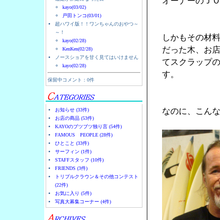
オーナーのＪ
kayo(03/02)
戸田トンコ(03/01)
超ハワイ版！！ワンちゃんのおやつ～
～！
しかもその材
kayo(02/28)
だった木、お
KenKen(02/28)
ノースショアを甘く見てはいけません
てスクラップ
kayo(02/28)
す。
保留中コメント：0件
なのに、こん
お知らせ (33件)
お店の商品 (53件)
KAYOのブツブツ独り言 (54件)
FAMOUS PEOPLE (28件)
ひとこと (33件)
サーフィン (1件)
STAFFスタッフ (10件)
FRIENDS (3件)
トリプルクラウン＆その他コンテスト
(22件)
お気に入り (5件)
写真大募集コーナー (4件)