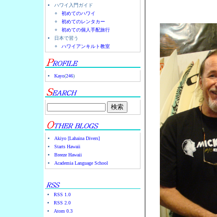
ハワイ入門ガイド
初めてのハワイ
初めてのレンタカー
初めての個人手配旅行
日本で習う
ハワイアンキルト教室
Kayo
(
246
)
Akiyo [Lahaina Divers]
Starts Hawaii
Breeze Hawaii
Academia Language School
RSS 1.0
RSS 2.0
Atom 0.3