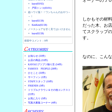
オーナーのＪ
kayo(03/02)
戸田トンコ(03/01)
超ハワイ版！！ワンちゃんのおやつ～
～！
しかもその材
kayo(02/28)
だった木、お
KenKen(02/28)
ノースショアを甘く見てはいけません
てスクラップ
kayo(02/28)
す。
保留中コメント：0件
なのに、こん
お知らせ (33件)
お店の商品 (53件)
KAYOのブツブツ独り言 (54件)
FAMOUS PEOPLE (28件)
ひとこと (33件)
サーフィン (1件)
STAFFスタッフ (10件)
FRIENDS (3件)
トリプルクラウン＆その他コンテスト
(22件)
お気に入り (5件)
写真大募集コーナー (4件)