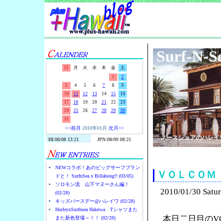
Surf-N-S
日
月
火
水
木
金
土
1
2
3
4
5
6
7
8
9
10
11
12
13
14
15
16
17
18
19
20
21
22
23
24
25
26
27
28
29
30
31
<<前月
2010年01月
次月>>
ノースショアのハレイ
NEWコラボ！あのビッグサーフブラン
ＶＯＬＣＯＭ
ドと！ SurfnSea x Billabong!! (03/05)
ソロモン流 山下マヌーさん編！
2010/01/30 Satu
(02/28)
キッズバースデー@ハレイワ (02/28)
HurleyxSurfnsea Haleiwa Tシャツまた
本日二日目のV
また新色登場～！！ (02/28)