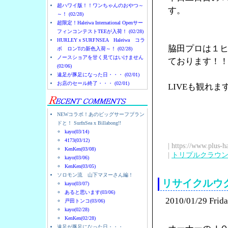
超ハワイ版！！ワンちゃんのおやつ～
す。
～！ (02/28)
超限定！Haleiwa International Openサー
フィンコンテストTEEが入荷！ (02/28)
HURLEYｘSURFNSEA Haleiwa コラ
脇田プロは１
ボ ロンTの新色入荷～！ (02/28)
ノースショアを甘く見てはいけません
ております！
(02/06)
遠足が豚足になった日・・・ (02/01)
お店のセール終了・・・ (02/01)
LIVEも観れ
NEWコラボ！あのビッグサーフブラン
ドと！ SurfnSea x Billabong!!
kayo(03/14)
4173(03/12)
| https://www.plus-h
KenKen(03/08)
|
トリプルクラウ
kayo(03/06)
KenKen(03/05)
ソロモン流 山下マヌーさん編！
リサイクルウ
kayo(03/07)
あると思います(03/06)
2010/01/29 Frid
戸田トンコ(03/06)
kayo(02/28)
KenKen(02/28)
遠足が豚足になった日・・・