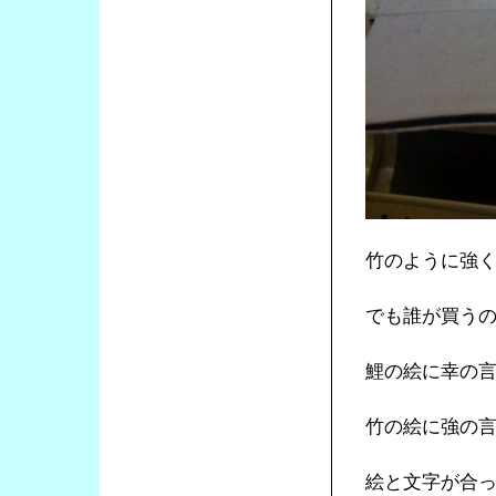
竹のように強
でも誰が買う
鯉の絵に幸の
竹の絵に強の
絵と文字が合