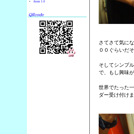
Atom 1.0
さてさて気に
００ぐらいだ
そしてシンプ
で、もし興味
世界でたった
ダー受け付け