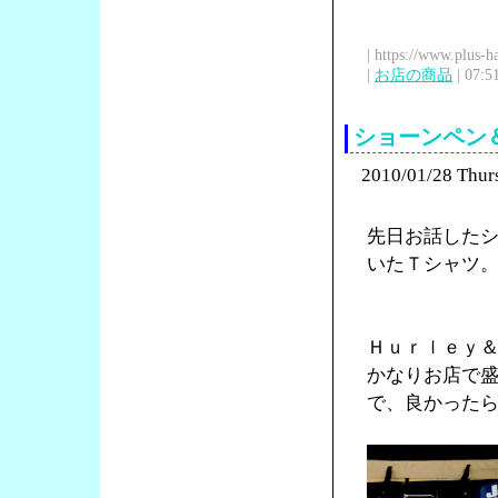
| https://www.plus-h
|
お店の商品
| 07:5
ショーンペン
2010/01/28 Thur
先日お話した
いたＴシャツ
Ｈｕｒｌｅｙ
かなりお店で
で、良かった