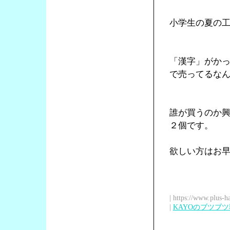
小学生の夏の
「漢字」がか
で売ってるな
誰が買うのか
２個です。
欲しい方はお
| https://www.plus-h
|
KAYOのブツブ