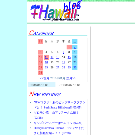
Surf-N-S
日
月
火
水
木
金
土
1
2
3
4
5
6
7
8
9
10
11
12
13
14
15
16
17
18
19
20
21
22
23
24
25
26
27
28
29
30
31
<<前月
2010年01月
次月>>
NEWコラボ！あのビッグサーフブラン
ドと！ SurfnSea x Billabong!! (03/05)
ソロモン流 山下マヌーさん編！
(02/28)
キッズバースデー@ハレイワ (02/28)
HurleyxSurfnsea Haleiwa Tシャツまた
また新色登場～！！ (02/28)