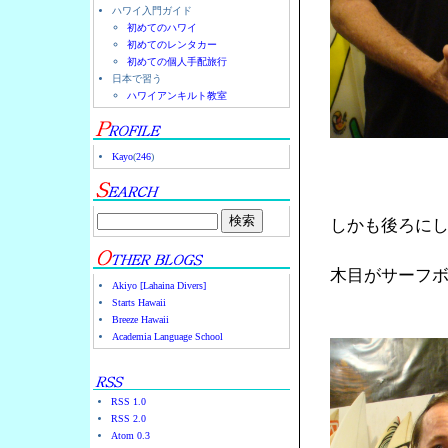
ハワイ入門ガイド
初めてのハワイ
初めてのレンタカー
初めての個人手配旅行
日本で習う
ハワイアンキルト教室
Kayo
(
246
)
しかも後ろに
木目がサーフ
Akiyo [Lahaina Divers]
Starts Hawaii
Breeze Hawaii
Academia Language School
RSS 1.0
RSS 2.0
Atom 0.3