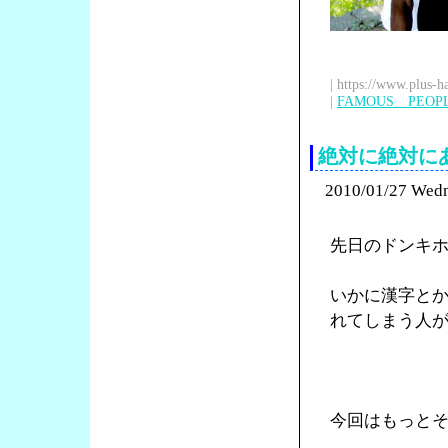
| https://www.plus-h
|
FAMOUS PEOP
絶対に絶対に
2010/01/27 Wed
先日のドンキ
いかに漢字と
れてしまう人
今回はもっと