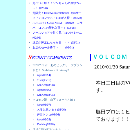
超ハワイ版！！ワンちゃんのおやつ～
～！ (02/28)
超限定！Haleiwa International Openサー
フィンコンテストTEEが入荷！ (02/28)
HURLEYｘSURFNSEA Haleiwa コラ
ボ ロンTの新色入荷～！ (02/28)
ノースショアを甘く見てはいけません
(02/06)
ノースショアのハレイ
遠足が豚足になった日・・・ (02/01)
お店のセール終了・・・ (02/01)
ＶＯＬＣＯＭ
NEWコラボ！あのビッグサーフブラン
2010/01/30 Satu
ドと！ SurfnSea x Billabong!!
kayo(03/14)
4173(03/12)
本日二日目のV
KenKen(03/08)
す。
kayo(03/06)
KenKen(03/05)
ソロモン流 山下マヌーさん編！
kayo(03/07)
あると思います(03/06)
脇田プロは１
戸田トンコ(03/06)
ております！
kayo(02/28)
KenKen(02/28)
遠足が豚足になった日・・・