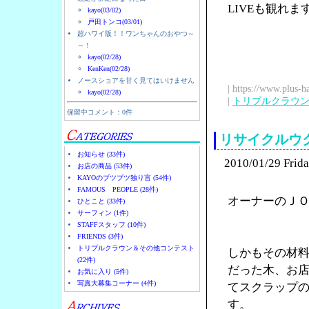
LIVEも観れ
kayo(03/02)
戸田トンコ(03/01)
超ハワイ版！！ワンちゃんのおやつ～
～！
kayo(02/28)
KenKen(02/28)
ノースショアを甘く見てはいけません
| https://www.plus-h
kayo(02/28)
|
トリプルクラウ
保留中コメント：0件
リサイクルウ
お知らせ (33件)
2010/01/29 Frid
お店の商品 (53件)
KAYOのブツブツ独り言 (54件)
FAMOUS PEOPLE (28件)
オーナーのＪ
ひとこと (33件)
サーフィン (1件)
STAFFスタッフ (10件)
FRIENDS (3件)
トリプルクラウン＆その他コンテスト
しかもその材
(22件)
だった木、お
お気に入り (5件)
写真大募集コーナー (4件)
てスクラップ
す。