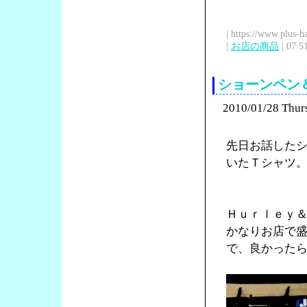
| https://www.plus-h
|
お店の商品
| 07:5
ショーンペン
2010/01/28 Thur
先日お話した
いたＴシャツ
Ｈｕｒｌｅｙ
かなりお店で
で、良かった