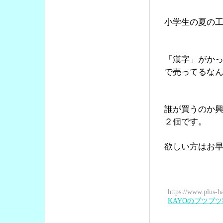
小学生の夏の
「漢字」がか
で売ってるな
誰が買うのか
２個です。
欲しい方はお
| https://www.plus-h
|
KAYOのブツブ