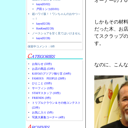
オーナーのＪ
kayo(03/02)
戸田トンコ(03/01)
超ハワイ版！！ワンちゃんのおやつ～
～！
しかもその材
kayo(02/28)
だった木、お
KenKen(02/28)
ノースショアを甘く見てはいけません
てスクラップ
kayo(02/28)
す。
保留中コメント：0件
なのに、こん
お知らせ (33件)
お店の商品 (53件)
KAYOのブツブツ独り言 (54件)
FAMOUS PEOPLE (28件)
ひとこと (33件)
サーフィン (1件)
STAFFスタッフ (10件)
FRIENDS (3件)
トリプルクラウン＆その他コンテスト
(22件)
お気に入り (5件)
写真大募集コーナー (4件)