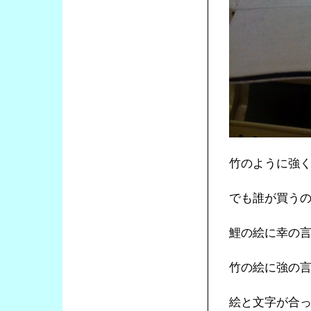
竹のように強
でも誰が買う
鯉の絵に幸の
竹の絵に強の
絵と文字が合