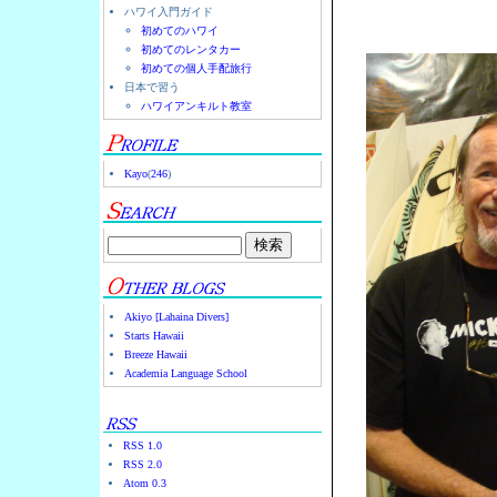
ハワイ入門ガイド
初めてのハワイ
初めてのレンタカー
初めての個人手配旅行
日本で習う
ハワイアンキルト教室
Kayo
(
246
)
Akiyo [Lahaina Divers]
Starts Hawaii
Breeze Hawaii
Academia Language School
RSS 1.0
RSS 2.0
Atom 0.3