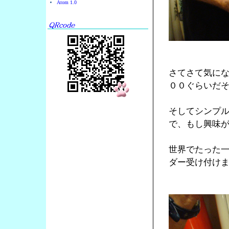
Atom 1.0
さてさて気に
００ぐらいだ
そしてシンプ
で、もし興味
世界でたった
ダー受け付け