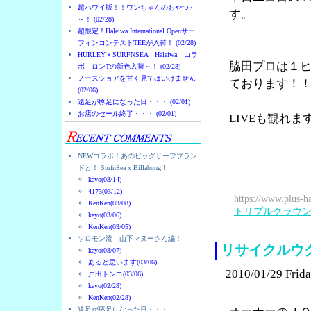
超ハワイ版！！ワンちゃんのおやつ～
す。
～！ (02/28)
超限定！Haleiwa International Openサー
フィンコンテストTEEが入荷！ (02/28)
HURLEYｘSURFNSEA Haleiwa コラ
脇田プロは１
ボ ロンTの新色入荷～！ (02/28)
ノースショアを甘く見てはいけません
ております！
(02/06)
遠足が豚足になった日・・・ (02/01)
お店のセール終了・・・ (02/01)
LIVEも観れ
NEWコラボ！あのビッグサーフブラン
ドと！ SurfnSea x Billabong!!
kayo(03/14)
4173(03/12)
| https://www.plus-h
KenKen(03/08)
|
トリプルクラウ
kayo(03/06)
KenKen(03/05)
ソロモン流 山下マヌーさん編！
リサイクルウ
kayo(03/07)
あると思います(03/06)
2010/01/29 Frid
戸田トンコ(03/06)
kayo(02/28)
KenKen(02/28)
遠足が豚足になった日・・・