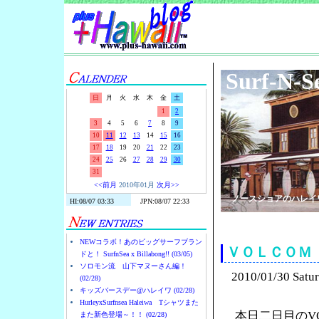
Surf-N-S
日
月
火
水
木
金
土
1
2
3
4
5
6
7
8
9
10
11
12
13
14
15
16
17
18
19
20
21
22
23
24
25
26
27
28
29
30
31
<<前月
2010年01月
次月>>
ノースショアのハレイ
NEWコラボ！あのビッグサーフブラン
ＶＯＬＣＯＭ
ドと！ SurfnSea x Billabong!! (03/05)
ソロモン流 山下マヌーさん編！
2010/01/30 Satu
(02/28)
キッズバースデー@ハレイワ (02/28)
HurleyxSurfnsea Haleiwa Tシャツまた
本日二日目のV
また新色登場～！！ (02/28)