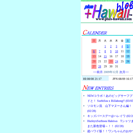
日
月
火
水
木
金
土
1
2
3
4
5
6
7
8
9
10
11
12
13
14
15
16
17
18
19
20
21
22
23
24
25
26
27
28
29
30
31
<<前月
2009年12月
次月>>
NEWコラボ！あのビッグサーフブ
ドと！ SurfnSea x Billabong!! (03/05
ソロモン流 山下マヌーさん編！
(02/28)
キッズバースデー@ハレイワ (02/28
HurleyxSurfnsea Haleiwa Tシャ
また新色登場～！！ (02/28)
超ハワイ版！！ワンちゃんのおや