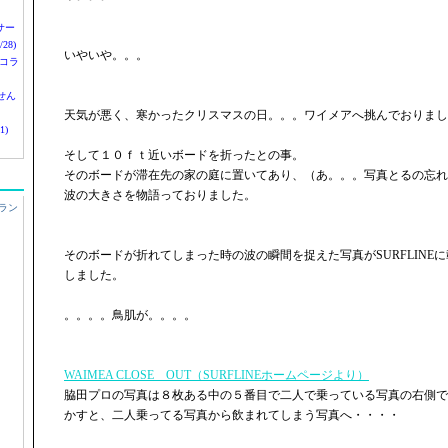
nサー
28)
いやいや。。。
 コラ
せん
天気が悪く、寒かったクリスマスの日。。。ワイメアへ挑んでおりまし
1)
そして１０ｆｔ近いボードを折ったとの事。
そのボードが滞在先の家の庭に置いてあり、（あ。。。写真とるの忘れ
波の大きさを物語っておりました。
ラン
そのボードが折れてしまった時の波の瞬間を捉えた写真がSURFLINE
しました。
。。。。鳥肌が。。。。
WAIMEA CLOSE OUT（SURFLINEホームページより）
脇田プロの写真は８枚ある中の５番目で二人で乗っている写真の右側で
かすと、二人乗ってる写真から飲まれてしまう写真へ・・・・