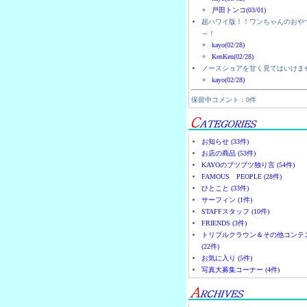
戸田トンコ(03/01)
超ハワイ版！！ワンちゃんのおや
～！
kayo(02/28)
KenKen(02/28)
ノースショアを甘く見てはいけま
kayo(02/28)
保留中コメント：0件
お知らせ (33件)
お店の商品 (53件)
KAYOのブツブツ独り言 (54件)
FAMOUS PEOPLE (28件)
ひとこと (33件)
サーフィン (1件)
STAFFスタッフ (10件)
FRIENDS (3件)
トリプルクラウン＆その他コンテ
(22件)
お気に入り (5件)
写真大募集コーナー (4件)