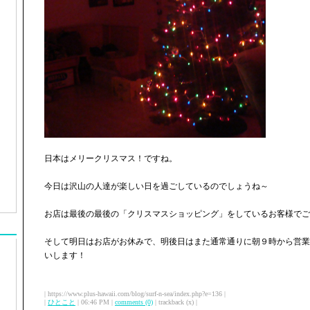
日本はメリークリスマス！ですね。
今日は沢山の人達が楽しい日を過ごしているのでしょうね～
お店は最後の最後の「クリスマスショッピング」をしているお客様でご
そして明日はお店がお休みで、明後日はまた通常通りに朝９時から営業
いします！
| https://www.plus-hawaii.com/blog/surf-n-sea/index.php?e=136 |
|
ひとこと
| 06:46 PM |
comments (0)
| trackback (x) |