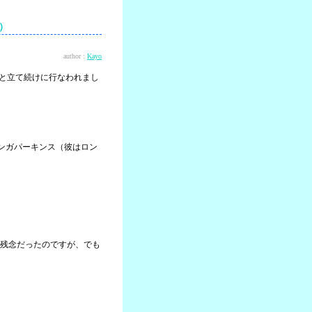
？）
author :
Kayo
木と立て続けに行なわれまし
にボンガパーキンス（彼はロン
残念だったのですが、でも