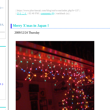
つ～
| https://www.plus-hawaii.com/blog/surf-n-sea/index.php?e=137 |
|
ひとこと
| 02:40 PM |
comments (0)
| trackback (x) |
せん
Merry X'mas in Japan！
2009/12/24 Thursday
スト