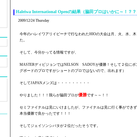
Haleiwa International Openの結果（脇田プロはいかに～！？
2009/12/24 Thursday
今年のハレイワアリイビーチで行なわれたHIOの大会は月、火、水、
た。
そして、今分かってる情報ですが、
MASTERディビジョンではNELSON SADOYが優勝！そして２位
グボードのプロですがショートのプロではないので、出れます）
そしてJAPANメンズは・・・・・・・・・
優勝
やりました！！！我らが脇田プロが
です～～！！
セミファイナルは見にいけましたが、ファイナルは見に行く事ができず
本当優勝で良かったです！！！
そしてジェイソンシバタが２位だったそうです。