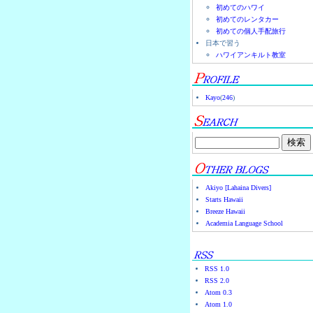
初めてのハワイ
初めてのレンタカー
初めての個人手配旅行
日本で習う
ハワイアンキルト教室
Kayo
(
246
)
Akiyo [Lahaina Divers]
Starts Hawaii
Breeze Hawaii
Academia Language School
RSS 1.0
RSS 2.0
Atom 0.3
Atom 1.0