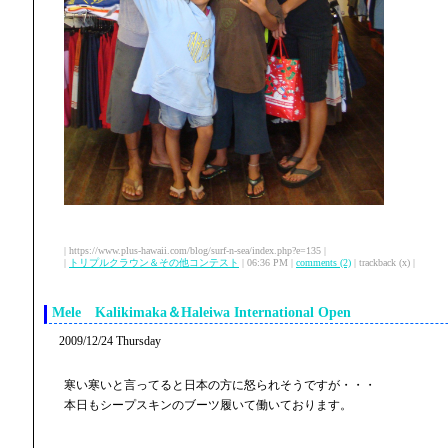
| https://www.plus-hawaii.com/blog/surf-n-sea/index.php?e=135 |
|
トリプルクラウン＆その他コンテスト
| 06:36 PM |
comments (2)
| trackback (x) |
Mele Kalikimaka＆Haleiwa International Open
2009/12/24 Thursday
寒い寒いと言ってると日本の方に怒られそうですが・・・
本日もシープスキンのブーツ履いて働いております。