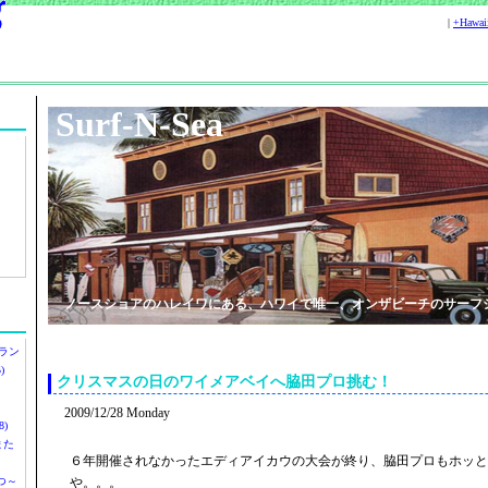
|
+Hawa
Surf-N-Sea
ノースショアのハレイワにある、ハワイで唯一、オンザビーチのサーフ
ラン
)
クリスマスの日のワイメアベイへ脇田プロ挑む！
2009/12/28 Monday
)
ツまた
６年開催されなかったエディアイカウの大会が終り、脇田プロもホッと
つ～
や。。。