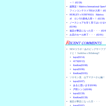
～！ (02/28)
超限定！Haleiwa International Ope
フィンコンテストTEEが入荷！ (02/
HURLEYｘSURFNSEA Haleiwa
ボ ロンTの新色入荷～！ (02/28)
ノースショアを甘く見てはいけま
(02/06)
遠足が豚足になった日・・・ (02/0
お店のセール終了・・・ (02/01)
NEWコラボ！あのビッグサーフブ
ドと！ SurfnSea x Billabong!!
kayo(03/14)
4173(03/12)
KenKen(03/08)
kayo(03/06)
KenKen(03/05)
ソロモン流 山下マヌーさん編！
kayo(03/07)
あると思います(03/06)
戸田トンコ(03/06)
kayo(02/28)
KenKen(02/28)
遠足が豚足になった日・・・
kayo(03/02)