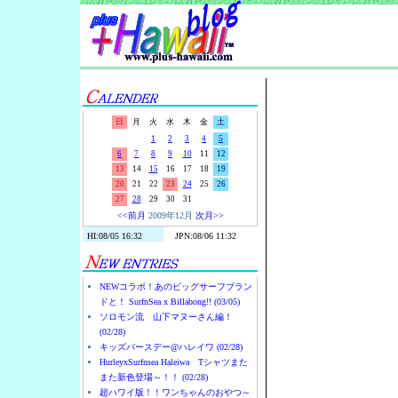
Surf-N-S
日
月
火
水
木
金
土
1
2
3
4
5
6
7
8
9
10
11
12
13
14
15
16
17
18
19
20
21
22
23
24
25
26
27
28
29
30
31
<<前月
2009年12月
次月>>
NEWコラボ！あのビッグサーフブラン
ドと！ SurfnSea x Billabong!! (03/05)
ソロモン流 山下マヌーさん編！
(02/28)
キッズバースデー@ハレイワ (02/28)
HurleyxSurfnsea Haleiwa Tシャツまた
また新色登場～！！ (02/28)
超ハワイ版！！ワンちゃんのおやつ～