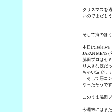
クリスマスを
いのでまだも
そして海のほ
本日はHaleiw
JAPAN ME
脇田プロはセ
り大きな波だ
ちゃい波でし
そして悪コン
なったそうで
このまま脇田
今週末にはま