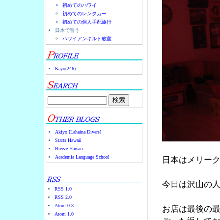
初めてのハワイ
初めてのレンタカー
初めての個人手配旅行
日本で習う
ハワイアンキルト教室
Kayo
(
246
)
Akiyo [Lahaina Divers]
Starts Hawaii
Breeze Hawaii
Academia Language School
日本はメリー
今日は沢山の
RSS 1.0
RSS 2.0
Atom 0.3
お店は最後の
Atom 1.0