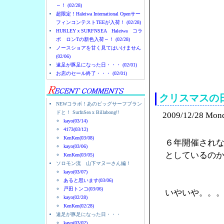
～！ (02/28)
超限定！Haleiwa International Openサー
フィンコンテストTEEが入荷！ (02/28)
HURLEYｘSURFNSEA Haleiwa コラ
ボ ロンTの新色入荷～！ (02/28)
ノースショアを甘く見てはいけません
(02/06)
遠足が豚足になった日・・・ (02/01)
ノースショアのハレイ
お店のセール終了・・・ (02/01)
クリスマスの
NEWコラボ！あのビッグサーフブラン
ドと！ SurfnSea x Billabong!!
2009/12/28 Mon
kayo(03/14)
4173(03/12)
KenKen(03/08)
６年開催され
kayo(03/06)
としているの
KenKen(03/05)
ソロモン流 山下マヌーさん編！
kayo(03/07)
あると思います(03/06)
戸田トンコ(03/06)
いやいや。。
kayo(02/28)
KenKen(02/28)
遠足が豚足になった日・・・
kayo(03/02)