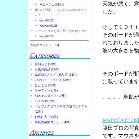
天気が悪く、
戸田トンコ(03/01)
超ハワイ版！！ワンちゃんのおやつ～
した。
～！
kayo(02/28)
KenKen(02/28)
そして１０ｆ
ノースショアを甘く見てはいけません
そのボードが
kayo(02/28)
れておりまし
保留中コメント：0件
波の大きさを
お知らせ (33件)
お店の商品 (53件)
そのボードが折
KAYOのブツブツ独り言 (54件)
FAMOUS PEOPLE (28件)
に載っていま
ひとこと (33件)
サーフィン (1件)
STAFFスタッフ (10件)
。。。。鳥肌
FRIENDS (3件)
トリプルクラウン＆その他コンテスト
(22件)
お気に入り (5件)
WAIMEA CL
写真大募集コーナー (4件)
脇田プロの写
です。マウス