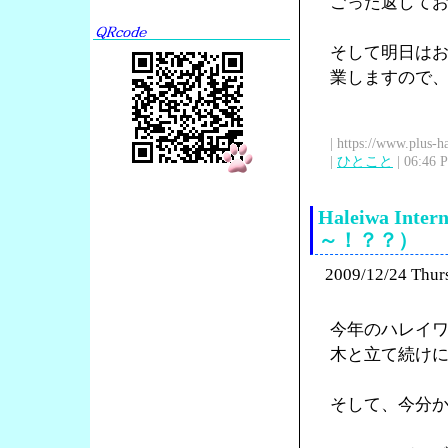
ごった返して
そして明日は
業しますので
| https://www.plus-h
|
ひとこと
| 06:46 
Haleiwa In
～！？？）
2009/12/24 Thur
今年のハレイワ
木と立て続け
そして、今分