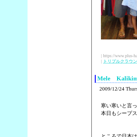
| https://www.plus-h
|
トリプルクラウ
Mele Kalikim
2009/12/24 Thur
寒い寒いと言
本日もシープ
ところで日本