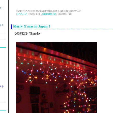
つ～
| https://www.plus-hawaii.com/blog/surf-n-sea/index.php?e=137 |
|
ひとこと
| 02:40 PM |
comments (0)
| trackback (x) |
せん
Merry X'mas in Japan！
2009/12/24 Thursday
スト