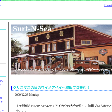
|
+Hawa
Surf-N-Sea
ノースショアのハレイワにある、ハワイで唯一、オンザビーチのサーフ
ラン
)
クリスマスの日のワイメアベイへ脇田プロ挑む！
2009/12/28 Monday
)
ツまた
６年開催されなかったエディアイカウの大会が終り、脇田プロもホッと
つ～
や。。。