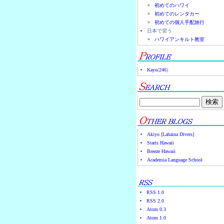
初めてのハワイ
初めてのレンタカー
初めての個人手配旅行
日本で習う
ハワイアンキルト教室
Kayo
(
246
)
Akiyo [Lahaina Divers]
Starts Hawaii
Breeze Hawaii
Academia Language School
RSS 1.0
RSS 2.0
Atom 0.3
Atom 1.0