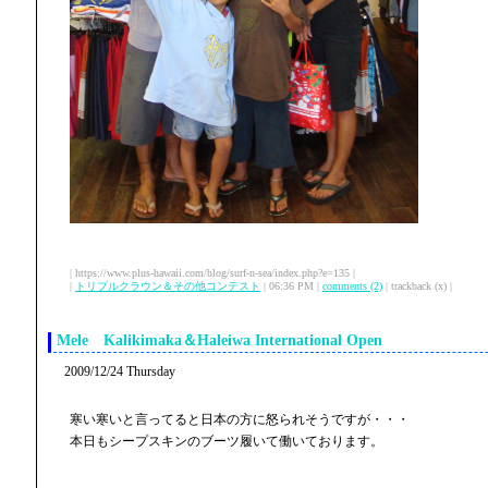
| https://www.plus-hawaii.com/blog/surf-n-sea/index.php?e=135 |
|
トリプルクラウン＆その他コンテスト
| 06:36 PM |
comments (2)
| trackback (x) |
Mele Kalikimaka＆Haleiwa International Open
2009/12/24 Thursday
寒い寒いと言ってると日本の方に怒られそうですが・・・
本日もシープスキンのブーツ履いて働いております。