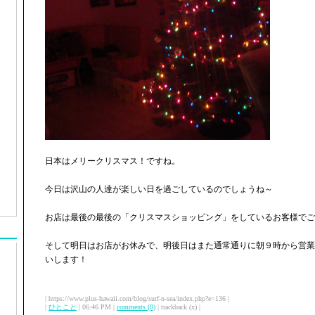
日本はメリークリスマス！ですね。
今日は沢山の人達が楽しい日を過ごしているのでしょうね～
お店は最後の最後の「クリスマスショッピング」をしているお客様でご
そして明日はお店がお休みで、明後日はまた通常通りに朝９時から営業
いします！
| https://www.plus-hawaii.com/blog/surf-n-sea/index.php?e=136 |
|
ひとこと
| 06:46 PM |
comments (0)
| trackback (x) |