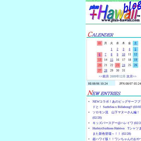
日
月
火
水
木
金
土
1
2
3
4
5
6
7
8
9
10
11
12
13
14
15
16
17
18
19
20
21
22
23
24
25
26
27
28
29
30
31
<<前月
2009年12月
次月>>
NEWコラボ！あのビッグサーフブ
ドと！ SurfnSea x Billabong!! (03/05
ソロモン流 山下マヌーさん編！
(02/28)
キッズバースデー@ハレイワ (02/28
HurleyxSurfnsea Haleiwa Tシャ
また新色登場～！！ (02/28)
超ハワイ版！！ワンちゃんのおや