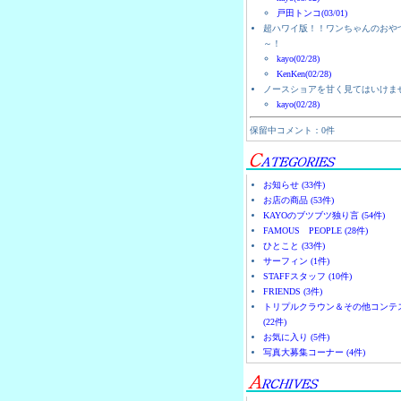
戸田トンコ(03/01)
超ハワイ版！！ワンちゃんのおや
～！
kayo(02/28)
KenKen(02/28)
ノースショアを甘く見てはいけま
kayo(02/28)
保留中コメント：0件
お知らせ (33件)
お店の商品 (53件)
KAYOのブツブツ独り言 (54件)
FAMOUS PEOPLE (28件)
ひとこと (33件)
サーフィン (1件)
STAFFスタッフ (10件)
FRIENDS (3件)
トリプルクラウン＆その他コンテ
(22件)
お気に入り (5件)
写真大募集コーナー (4件)