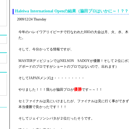
Haleiwa International Openの結果（脇田プロはいかに～！？
2009/12/24 Thursday
今年のハレイワアリイビーチで行なわれたHIOの大会は月、火、水、
た。
そして、今分かってる情報ですが、
MASTERディビジョンではNELSON SADOYが優勝！そして２位
グボードのプロですがショートのプロではないので、出れます）
そしてJAPANメンズは・・・・・・・・・
優勝
やりました！！！我らが脇田プロが
です～～！！
セミファイナルは見にいけましたが、ファイナルは見に行く事ができず
本当優勝で良かったです！！！
そしてジェイソンシバタが２位だったそうです。