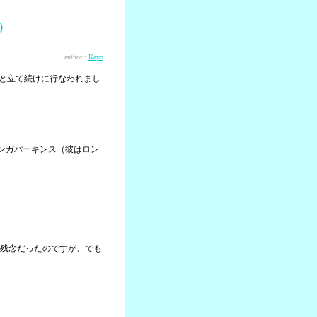
？）
author :
Kayo
木と立て続けに行なわれまし
にボンガパーキンス（彼はロン
残念だったのですが、でも