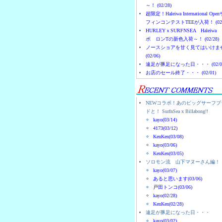
～！ (02/28)
超限定！Haleiwa International Ope
フィンコンテストTEEが入荷！ (02/
HURLEYｘSURFNSEA Haleiwa
ボ ロンTの新色入荷～！ (02/28)
ノースショアを甘く見てはいけま
(02/06)
遠足が豚足になった日・・・ (02/0
お店のセール終了・・・ (02/01)
NEWコラボ！あのビッグサーフブ
ドと！ SurfnSea x Billabong!!
kayo(03/14)
4173(03/12)
KenKen(03/08)
kayo(03/06)
KenKen(03/05)
ソロモン流 山下マヌーさん編！
kayo(03/07)
あると思います(03/06)
戸田トンコ(03/06)
kayo(02/28)
KenKen(02/28)
遠足が豚足になった日・・・
kayo(03/02)