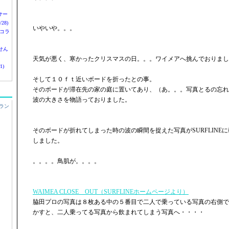
nサー
28)
いやいや。。。
 コラ
せん
天気が悪く、寒かったクリスマスの日。。。ワイメアへ挑んでおりまし
1)
そして１０ｆｔ近いボードを折ったとの事。
そのボードが滞在先の家の庭に置いてあり、（あ。。。写真とるの忘れ
波の大きさを物語っておりました。
ラン
そのボードが折れてしまった時の波の瞬間を捉えた写真がSURFLINE
しました。
。。。。鳥肌が。。。。
WAIMEA CLOSE OUT（SURFLINEホームページより）
脇田プロの写真は８枚ある中の５番目で二人で乗っている写真の右側で
かすと、二人乗ってる写真から飲まれてしまう写真へ・・・・