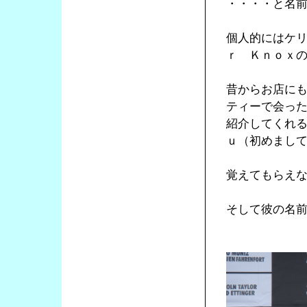
・・・・と名
個人的にはケ
ｒ Ｋｎｏｘ
昔からお店に
ティーで会っ
紹介してくれ
ｕ（初めまし
覚えてもらえ
そして彼の名