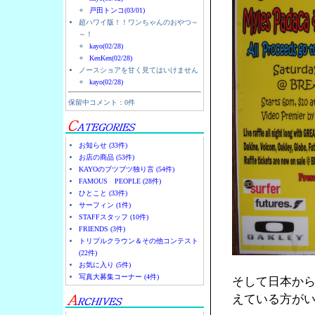
戸田トンコ(03/01)
超ハワイ版！！ワンちゃんのおやつ～
～！
kayo(02/28)
KenKen(02/28)
ノースショアを甘く見てはいけません
kayo(02/28)
保留中コメント：0件
お知らせ (33件)
お店の商品 (53件)
KAYOのブツブツ独り言 (54件)
FAMOUS PEOPLE (28件)
ひとこと (33件)
サーフィン (1件)
STAFFスタッフ (10件)
FRIENDS (3件)
トリプルクラウン＆その他コンテスト
(22件)
お気に入り (5件)
写真大募集コーナー (4件)
そして日本から
えている方が