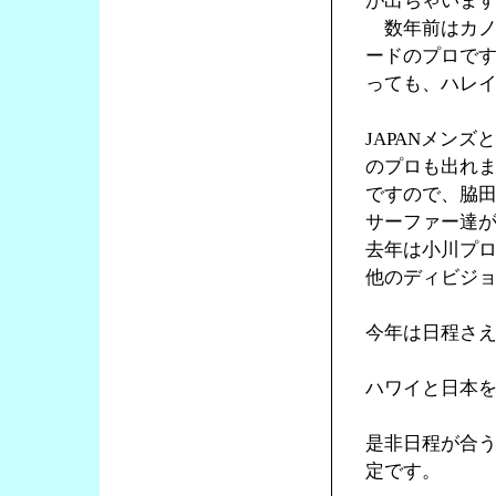
が出ちゃいま
数年前はカノ
ードのプロで
っても、ハレ
JAPANメン
のプロも出れ
ですので、脇
サーファー達
去年は小川プ
他のディビジ
今年は日程さ
ハワイと日本
是非日程が合
定です。