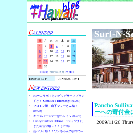
Surf-N-S
日
月
火
水
木
金
土
1
2
3
4
5
6
7
8
9
10
11
12
13
14
15
16
17
18
19
20
21
22
23
24
25
26
27
28
29
30
<<前月
2009年11月
次月>>
ノースショアのハレイ
NEWコラボ！あのビッグサーフブラン
ドと！ SurfnSea x Billabong!! (03/05)
Pancho S
ソロモン流 山下マヌーさん編！
ーへの寄付金
(02/28)
キッズバースデー@ハレイワ (02/28)
HurleyxSurfnsea Haleiwa Tシャツまた
2009/11/26 Thur
また新色登場～！！ (02/28)
超ハワイ版！！ワンちゃんのおやつ～