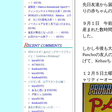
～！ (02/28)
先日友達から
超限定！Haleiwa International Openサー
りの赤ちゃん
フィンコンテストTEEが入荷！ (02/28)
HURLEYｘSURFNSEA Haleiwa コラ
ボ ロンTの新色入荷～！ (02/28)
９月１日 午前2：
ノースショアを甘く見てはいけません
(02/06)
産まれた数時
遠足が豚足になった日・・・ (02/01)
した。
お店のセール終了・・・ (02/01)
しかし今後も
NEWコラボ！あのビッグサーフブラン
Panchoの友人のM
ドと！ SurfnSea x Billabong!!
げて、Keha
kayo(03/14)
4173(03/12)
KenKen(03/08)
１２月５日土
kayo(03/06)
KenKen(03/05)
ャリティーオ
ソロモン流 山下マヌーさん編！
kayo(03/07)
あると思います(03/06)
戸田トンコ(03/06)
kayo(02/28)
KenKen(02/28)
遠足が豚足になった日・・・
kayo(03/02)