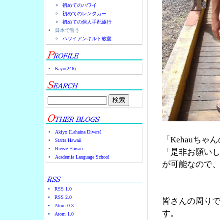
初めてのハワイ
初めてのレンタカー
初めての個人手配旅行
日本で習う
ハワイアンキルト教室
Kayo
(
246
)
Akiyo [Lahaina Divers]
「Kehauち
Starts Hawaii
Breeze Hawaii
「是非お願いし
Academia Language School
が可能なので
RSS 1.0
RSS 2.0
皆さんの周り
Atom 0.3
す。
Atom 1.0