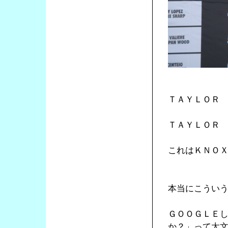
ＴＡＹＬＯＲ
ＴＡＹＬＯＲ
これはＫＮＯ
本当にこうい
ＧＯＯＧＬＥ
か？」って太