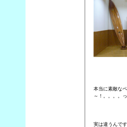
本当に素敵な
～！。。。。
実は違うんで