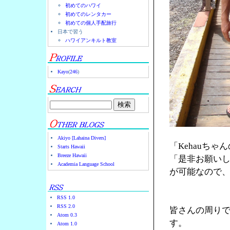
初めてのハワイ
初めてのレンタカー
初めての個人手配旅行
日本で習う
ハワイアンキルト教室
Kayo
(
246
)
Akiyo [Lahaina Divers]
「Kehauち
Starts Hawaii
Breeze Hawaii
「是非お願いし
Academia Language School
が可能なので
RSS 1.0
RSS 2.0
皆さんの周り
Atom 0.3
す。
Atom 1.0