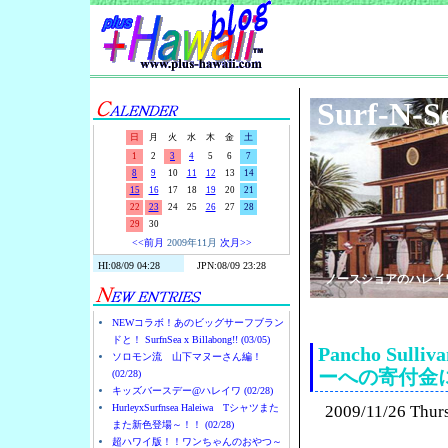
Surf-N-S
日
月
火
水
木
金
土
1
2
3
4
5
6
7
8
9
10
11
12
13
14
15
16
17
18
19
20
21
22
23
24
25
26
27
28
29
30
<<前月
2009年11月
次月>>
ノースショアのハレイ
NEWコラボ！あのビッグサーフブラン
ドと！ SurfnSea x Billabong!! (03/05)
Pancho S
ソロモン流 山下マヌーさん編！
ーへの寄付金
(02/28)
キッズバースデー@ハレイワ (02/28)
HurleyxSurfnsea Haleiwa Tシャツまた
2009/11/26 Thur
また新色登場～！！ (02/28)
超ハワイ版！！ワンちゃんのおやつ～