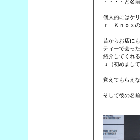
・・・・と名
個人的にはケ
ｒ Ｋｎｏｘ
昔からお店に
ティーで会っ
紹介してくれ
ｕ（初めまし
覚えてもらえ
そして彼の名