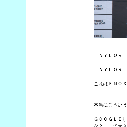
ＴＡＹＬＯＲ
ＴＡＹＬＯＲ
これはＫＮＯ
本当にこうい
ＧＯＯＧＬＥ
か？」って太