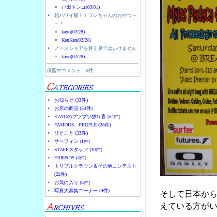
戸田トンコ(03/01)
超ハワイ版！！ワンちゃんのおやつ～
～！
kayo(02/28)
KenKen(02/28)
ノースショアを甘く見てはいけません
kayo(02/28)
保留中コメント：0件
お知らせ (33件)
お店の商品 (53件)
KAYOのブツブツ独り言 (54件)
FAMOUS PEOPLE (28件)
ひとこと (33件)
サーフィン (1件)
STAFFスタッフ (10件)
FRIENDS (3件)
トリプルクラウン＆その他コンテスト
(22件)
お気に入り (5件)
写真大募集コーナー (4件)
そして日本から
えている方が