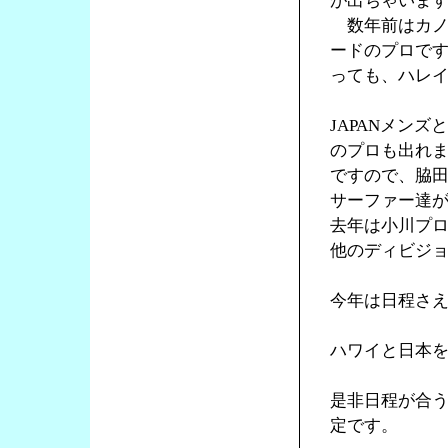
が出ちゃいま
数年前はカノ
ードのプロで
っても、ハレ
JAPANメン
のプロも出れ
ですので、脇
サーファー達
去年は小川プ
他のディビジ
今年は日程さ
ハワイと日本
是非日程が合
定です。