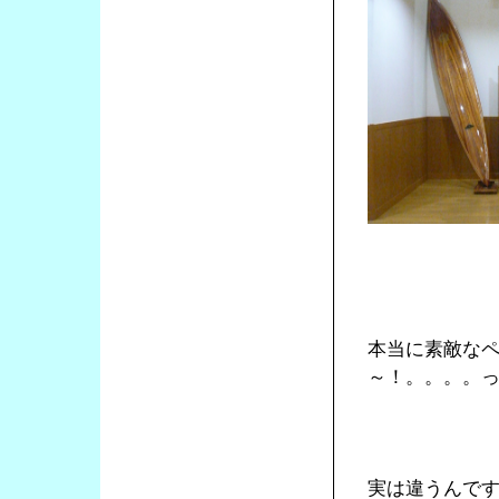
本当に素敵な
～！。。。。
実は違うんで