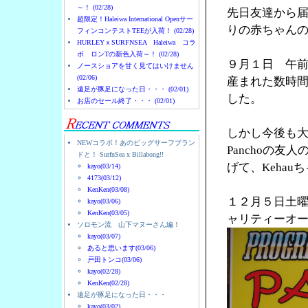
～！ (02/28)
先日友達から
超限定！Haleiwa International Openサー
りの赤ちゃん
フィンコンテストTEEが入荷！ (02/28)
HURLEYｘSURFNSEA Haleiwa コラ
ボ ロンTの新色入荷～！ (02/28)
９月１日 午前2：
ノースショアを甘く見てはいけません
(02/06)
産まれた数時
遠足が豚足になった日・・・ (02/01)
した。
お店のセール終了・・・ (02/01)
しかし今後も
NEWコラボ！あのビッグサーフブラン
Panchoの友人のM
ドと！ SurfnSea x Billabong!!
げて、Keha
kayo(03/14)
4173(03/12)
KenKen(03/08)
１２月５日土
kayo(03/06)
KenKen(03/05)
ャリティーオ
ソロモン流 山下マヌーさん編！
kayo(03/07)
あると思います(03/06)
戸田トンコ(03/06)
kayo(02/28)
KenKen(02/28)
遠足が豚足になった日・・・
kayo(03/02)