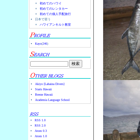
初めてのハワイ
初めてのレンタカー
初めての個人手配旅行
日本で習う
ハワイアンキルト教室
Kayo
(
246
)
Akiyo [Lahaina Divers]
Starts Hawaii
Breeze Hawaii
Academia Language School
RSS 1.0
RSS 2.0
Atom 0.3
Atom 1.0