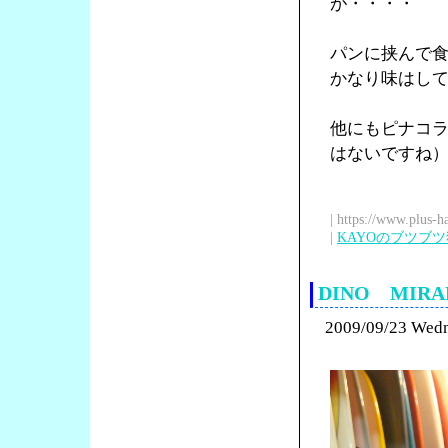
が・・・・
パンに挟んで
かなり味はし
他にもピナコ
はないですね
| https://www.plus-h
|
KAYOのブツブ
DINO MI
2009/09/23 Wed