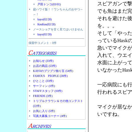
スピアガンで撃
戸田トンコ(03/01)
超ハワイ版！！ワンちゃんのおやつ～
でも魚はまだ
～！
それを避けた
kayo(02/28)
KenKen(02/28)
を。。。
ノースショアを甘く見てはいけません
そして「やっ
kayo(02/28)
っているHask
保留中コメント：0件
急いでマイク
入れて、ウエ
お知らせ (33件)
水面に上がっ
お店の商品 (53件)
いなかったHa
KAYOのブツブツ独り言 (54件)
FAMOUS PEOPLE (28件)
ひとこと (33件)
一応病院にも
サーフィン (1件)
STAFFスタッフ (10件)
行われるスピ
FRIENDS (3件)
トリプルクラウン＆その他コンテスト
マイクが居な
(22件)
お気に入り (5件)
いですね。
写真大募集コーナー (4件)