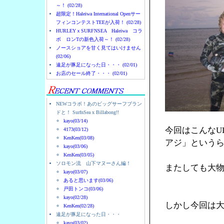
～！ (02/28)
超限定！Haleiwa International Openサー
フィンコンテストTEEが入荷！ (02/28)
HURLEYｘSURFNSEA Haleiwa コラ
ボ ロンTの新色入荷～！ (02/28)
ノースショアを甘く見てはいけません
(02/06)
遠足が豚足になった日・・・ (02/01)
お店のセール終了・・・ (02/01)
NEWコラボ！あのビッグサーフブラン
ドと！ SurfnSea x Billabong!!
kayo(03/14)
今回はこんなU
4173(03/12)
KenKen(03/08)
アジ」という
kayo(03/06)
KenKen(03/05)
ソロモン流 山下マヌーさん編！
またしても大
kayo(03/07)
あると思います(03/06)
戸田トンコ(03/06)
kayo(02/28)
しかし今回は
KenKen(02/28)
遠足が豚足になった日・・・
kayo(03/02)