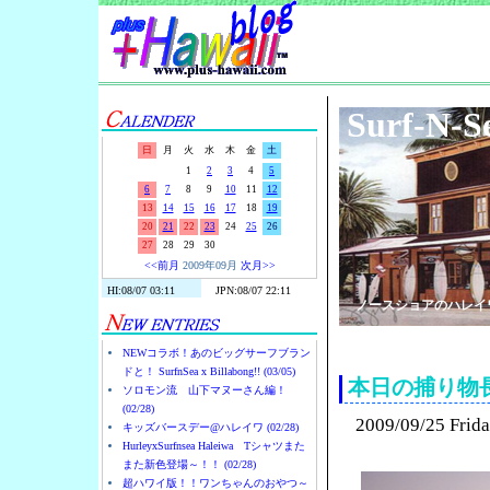
Surf-N-S
日
月
火
水
木
金
土
1
2
3
4
5
6
7
8
9
10
11
12
13
14
15
16
17
18
19
20
21
22
23
24
25
26
27
28
29
30
<<前月
2009年09月
次月>>
ノースショアのハレイ
NEWコラボ！あのビッグサーフブラン
ドと！ SurfnSea x Billabong!! (03/05)
本日の捕り物
ソロモン流 山下マヌーさん編！
(02/28)
2009/09/25 Frid
キッズバースデー@ハレイワ (02/28)
HurleyxSurfnsea Haleiwa Tシャツまた
また新色登場～！！ (02/28)
超ハワイ版！！ワンちゃんのおやつ～