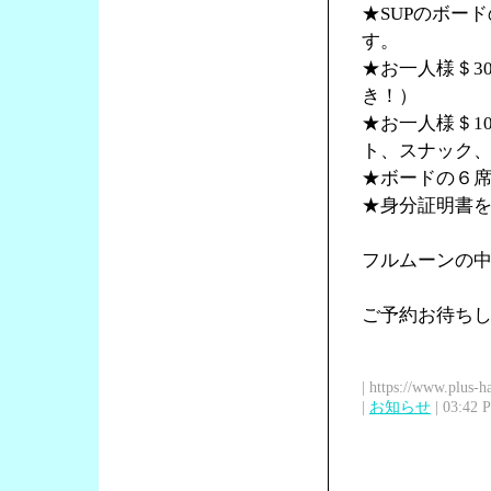
★SUPのボー
す。
★お一人様＄3
き！）
★お一人様＄1
ト、スナック
★ボードの６
★身分証明書
フルムーンの中S
ご予約お待ち
| https://www.plus-h
|
お知らせ
| 03:42 