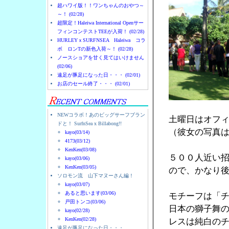
超ハワイ版！！ワンちゃんのおやつ～
～！ (02/28)
超限定！Haleiwa International Openサー
フィンコンテストTEEが入荷！ (02/28)
HURLEYｘSURFNSEA Haleiwa コラ
ボ ロンTの新色入荷～！ (02/28)
ノースショアを甘く見てはいけません
(02/06)
遠足が豚足になった日・・・ (02/01)
お店のセール終了・・・ (02/01)
NEWコラボ！あのビッグサーフブラン
土曜日はオフィ
ドと！ SurfnSea x Billabong!!
（彼女の写真
kayo(03/14)
4173(03/12)
KenKen(03/08)
５００人近い
kayo(03/06)
KenKen(03/05)
ので、かなり
ソロモン流 山下マヌーさん編！
kayo(03/07)
あると思います(03/06)
モチーフは「
戸田トンコ(03/06)
日本の獅子舞
kayo(02/28)
KenKen(02/28)
レスは純白のチ
遠足が豚足になった日・・・