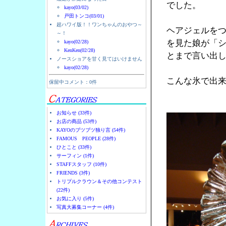
でした。
kayo(03/02)
戸田トンコ(03/01)
超ハワイ版！！ワンちゃんのおやつ～
ヘアジェルを
～！
を見た娘が「
kayo(02/28)
KenKen(02/28)
とまで言い出
ノースショアを甘く見てはいけません
kayo(02/28)
こんな氷で出
保留中コメント：0件
お知らせ (33件)
お店の商品 (53件)
KAYOのブツブツ独り言 (54件)
FAMOUS PEOPLE (28件)
ひとこと (33件)
サーフィン (1件)
STAFFスタッフ (10件)
FRIENDS (3件)
トリプルクラウン＆その他コンテスト
(22件)
お気に入り (5件)
写真大募集コーナー (4件)