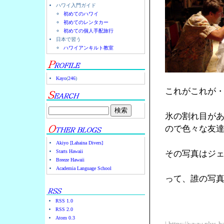
ハワイ入門ガイド
初めてのハワイ
初めてのレンタカー
初めての個人手配旅行
日本で習う
ハワイアンキルト教室
Kayo
(
246
)
これがこれが
氷の割れ目が
ので色々な友
Akiyo [Lahaina Divers]
Starts Hawaii
その写真はジェ
Breeze Hawaii
Academia Language School
って、誰の写真
RSS 1.0
RSS 2.0
Atom 0.3