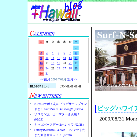
Surf-N-S
日
月
火
水
木
金
土
1
2
3
4
5
6
7
8
9
10
11
12
13
14
15
16
17
18
19
20
21
22
23
24
25
26
27
28
29
30
31
<<前月
2009年08月
次月>>
ノースショアのハレイ
NEWコラボ！あのビッグサーフブラン
ビッグハワイ
ドと！ SurfnSea x Billabong!! (03/05)
ソロモン流 山下マヌーさん編！
2009/08/31 Mon
(02/28)
キッズバースデー@ハレイワ (02/28)
HurleyxSurfnsea Haleiwa Tシャツまた
また新色登場～！！ (02/28)