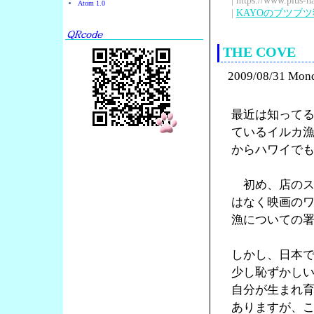
| https://www.plus-h
Atom 1.0
|
KAYOのブツブ
THE COVE
2009/08/31 Mon
最近は知って
ているイルカ漁
からハワイで
初め、店のス
はなく映画の
漁についての
しかし、日本
少し恥ずかし
自分が生まれ
ありますが、