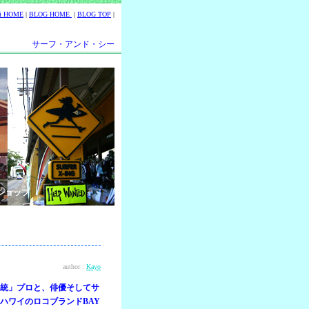
ii HOME
|
BLOG HOME
|
BLOG TOP
|
サーフ・アンド・シー
ショップ
author :
Kayo
統」プロと、俳優そしてサ
ハワイのロコブランドBAY