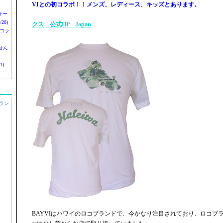
VIとの初コラボ！！メンズ、レディース、キッズとあります。
nサー
28)
クス 公式HP Japan
 コラ
せん
1)
ラン
BAYVIはハワイのロコブランドで、今かなり注目されており、ロコブラン