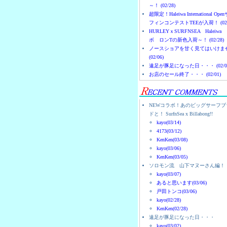
～！ (02/28)
超限定！Haleiwa International Ope
フィンコンテストTEEが入荷！ (02/
HURLEYｘSURFNSEA Haleiwa
ボ ロンTの新色入荷～！ (02/28)
ノースショアを甘く見てはいけま
(02/06)
遠足が豚足になった日・・・ (02/0
お店のセール終了・・・ (02/01)
NEWコラボ！あのビッグサーフブ
ドと！ SurfnSea x Billabong!!
kayo(03/14)
4173(03/12)
KenKen(03/08)
kayo(03/06)
KenKen(03/05)
ソロモン流 山下マヌーさん編！
kayo(03/07)
あると思います(03/06)
戸田トンコ(03/06)
kayo(02/28)
KenKen(02/28)
遠足が豚足になった日・・・
kayo(03/02)