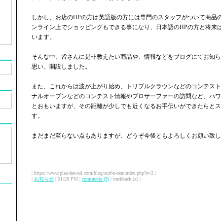
しかし、お店のHPの方は英語版の方には専門のスタッフがついて商品
ンライン上でショッピングもできる事になり、日本語のHPの方と将来
います。
そんな中、皆さんに是非教えたい商品や、情報などをブログにてお知ら
思い、開設しました。
また、これからは波が上がり始め、トリプルクラウンなどのコンテスト
ナルオープンなどのコンテスト情報やプロサーファーの訪問など、ハワ
とおもいますが、その距離が少しでも近くなるお手伝いができたらとス
す。
まだまだ至らない点もありますが、どうぞ今後ともよろしくお願い致し
| https://www.plus-hawaii.com/blog/surf-n-sea/index.php?e=2 |
|
お知らせ
| 01:28 PM |
comments (9)
| trackback (x) |