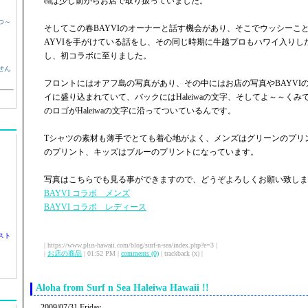
eaは少し前からお店で取り扱っていました。
つ～
そしてこの春BAYVIのオーナーと話す機会があり、そこでウッシーこ
AYVIを手がけている話をし、その同じ時期に牛越プロもハワイ入りし
し、初コラボに至りました。
せん
フロントにはオアフ島の写真があり、その中にはお店の写真やBAYVI
イに盛り込まれていて、バックにはHaleiwaの文字、そしてよ～～くみてみると
のロゴがHaleiwaの文字に沿ってついているんです。
Tシャツの素材も薄手でとても着心地がよく、メンズはグリーンのプリ
のプリント、キッズはブルーのプリントになっています。
写真はこちらでも見る事ができますので、どうぞよろしくお願い致しま
BAYVI コラボ メンズ
BAYVI コラボ レディース
スト
| https://www.plus-hawaii.com/blog/surf-n-sea/index.php?e=3 |
|
お店の商品
| 01:52 PM |
comments (0)
| trackback (x) |
Aloha from Surf n Sea Haleiwa Hawaii !!
2009/07/31 Friday