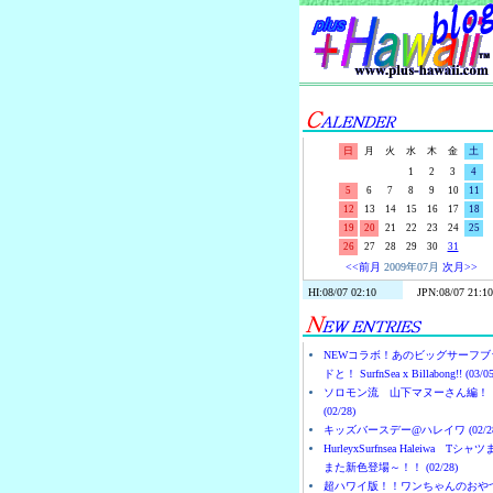
日
月
火
水
木
金
土
1
2
3
4
5
6
7
8
9
10
11
12
13
14
15
16
17
18
19
20
21
22
23
24
25
26
27
28
29
30
31
<<前月
2009年07月
次月>>
NEWコラボ！あのビッグサーフブ
ドと！ SurfnSea x Billabong!! (03/05
ソロモン流 山下マヌーさん編！
(02/28)
キッズバースデー@ハレイワ (02/28
HurleyxSurfnsea Haleiwa Tシャ
また新色登場～！！ (02/28)
超ハワイ版！！ワンちゃんのおや