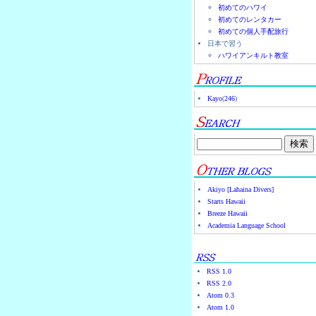
初めてのハワイ
初めてのレンタカー
初めての個人手配旅行
日本で習う
ハワイアンキルト教室
Kayo
(
246
)
Akiyo [Lahaina Divers]
Starts Hawaii
Breeze Hawaii
Academia Language School
RSS 1.0
RSS 2.0
Atom 0.3
Atom 1.0