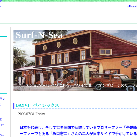
|
+Hawa
Surf-N-Sea
ノースショアのハレイワにある、ハワイで唯一、オンザビーチのサーフ
ラン
)
BAYVI ベイシックス
2009/07/31 Friday
)
ツまた
日本を代表し、そして世界各国で活躍しているプロサーファー「牛越峰
ーファーでもある「坂口憲二」さんの二人が日本サイドで手がけている
つ～