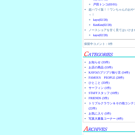
戸田トンコ(03/01)
超ハワイ版！！ワンちゃんのおや
～！
kayo(02/28)
KenKen(02/28)
ノースショアを甘く見てはいけま
kayo(02/28)
保留中コメント：0件
お知らせ (33件)
お店の商品 (53件)
KAYOのブツブツ独り言 (54件)
FAMOUS PEOPLE (28件)
ひとこと (33件)
サーフィン (1件)
STAFFスタッフ (10件)
FRIENDS (3件)
トリプルクラウン＆その他コンテ
(22件)
お気に入り (5件)
写真大募集コーナー (4件)