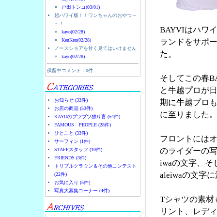
戸田トンコ(03/01)
超ハワイ版！！ワンちゃんのおやつ～
～！
BAYVIはハ
kayo(02/28)
KenKen(02/28)
ランドをサポー
ノースショアを甘く見てはいけません
た。
kayo(02/28)
保留中コメント：0件
そしてこの春B
と牛越プロが日
お知らせ (33件)
期に牛越プロ
お店の商品 (53件)
に至りました
KAYOのブツブツ独り言 (54件)
FAMOUS PEOPLE (28件)
ひとこと (33件)
フロントにはオ
サーフィン (1件)
のライダーの写
STAFFスタッフ (10件)
FRIENDS (3件)
iwaの文字、そ
トリプルクラウン＆その他コンテスト
aleiwaの文
(22件)
お気に入り (5件)
写真大募集コーナー (4件)
Tシャツの素材
リント、レデ