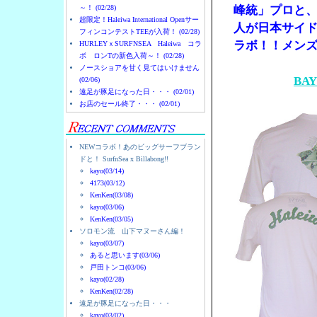
～！ (02/28)
峰統」プロと
超限定！Haleiwa International Openサー
人が日本サイド
フィンコンテストTEEが入荷！ (02/28)
ラボ！！メン
HURLEYｘSURFNSEA Haleiwa コラ
ボ ロンTの新色入荷～！ (02/28)
ノースショアを甘く見てはいけません
BA
(02/06)
遠足が豚足になった日・・・ (02/01)
お店のセール終了・・・ (02/01)
NEWコラボ！あのビッグサーフブラン
ドと！ SurfnSea x Billabong!!
kayo(03/14)
4173(03/12)
KenKen(03/08)
kayo(03/06)
KenKen(03/05)
ソロモン流 山下マヌーさん編！
kayo(03/07)
あると思います(03/06)
戸田トンコ(03/06)
kayo(02/28)
KenKen(02/28)
遠足が豚足になった日・・・
kayo(03/02)