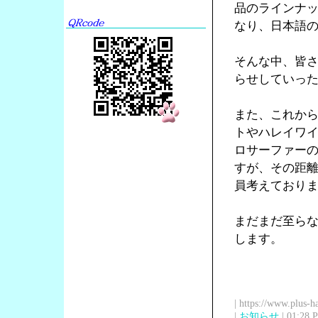
品のラインナ
なり、日本語の
そんな中、皆
らせしていっ
また、これか
トやハレイワ
ロサーファー
すが、その距
員考えており
まだまだ至ら
します。
| https://www.plus-h
|
お知らせ
| 01:28 