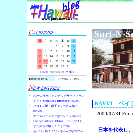
Surf-N-S
日
月
火
水
木
金
土
1
2
3
4
5
6
7
8
9
10
11
12
13
14
15
16
17
18
19
20
21
22
23
24
25
26
27
28
29
30
31
<<前月
2009年07月
次月>>
ノースショアのハレイ
NEWコラボ！あのビッグサーフブラン
ドと！ SurfnSea x Billabong!! (03/05)
BAYVI ベ
ソロモン流 山下マヌーさん編！
(02/28)
2009/07/31 Frid
キッズバースデー@ハレイワ (02/28)
HurleyxSurfnsea Haleiwa Tシャツまた
また新色登場～！！ (02/28)
日本を代表し
超ハワイ版！！ワンちゃんのおやつ～