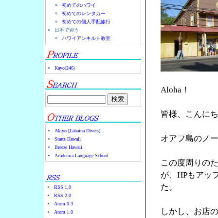
初めてのハワイ
初めてのレンタカー
初めての個人手配旅行
日本で習う
ハワイアンキルト教室
Kayo
(
246
)
Aloha！
皆様、こんに
Akiyo [Lahaina Divers]
オアフ島のノース
Starts Hawaii
Breeze Hawaii
Academia Language School
この度周りの
が、HPもアッ
た。
RSS 1.0
RSS 2.0
Atom 0.3
しかし、お店の
Atom 1.0