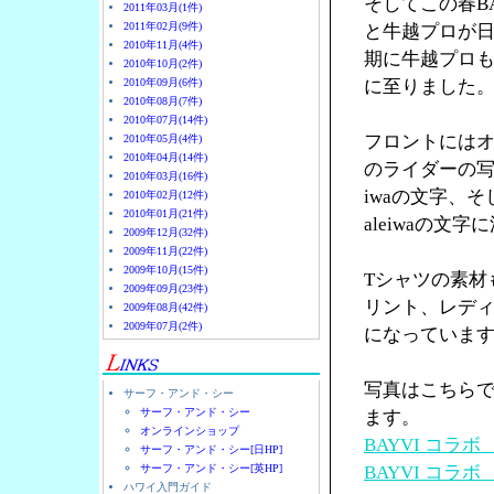
そしてこの春B
2011年03月(1件)
2011年02月(9件)
と牛越プロが日
2010年11月(4件)
期に牛越プロ
2010年10月(2件)
2010年09月(6件)
に至りました
2010年08月(7件)
2010年07月(14件)
フロントにはオ
2010年05月(4件)
2010年04月(14件)
のライダーの写
2010年03月(16件)
iwaの文字、そ
2010年02月(12件)
2010年01月(21件)
aleiwaの文
2009年12月(32件)
2009年11月(22件)
2009年10月(15件)
Tシャツの素材
2009年09月(23件)
リント、レデ
2009年08月(42件)
2009年07月(2件)
になっていま
写真はこちら
サーフ・アンド・シー
サーフ・アンド・シー
ます。
オンラインショップ
BAYVI コラ
サーフ・アンド・シー[日HP]
サーフ・アンド・シー[英HP]
BAYVI コラ
ハワイ入門ガイド