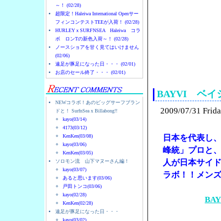
～！ (02/28)
超限定！Haleiwa International Openサー
フィンコンテストTEEが入荷！ (02/28)
HURLEYｘSURFNSEA Haleiwa コラ
ボ ロンTの新色入荷～！ (02/28)
ノースショアを甘く見てはいけません
(02/06)
遠足が豚足になった日・・・ (02/01)
ノースショアのハレイ
お店のセール終了・・・ (02/01)
BAYVI ベ
NEWコラボ！あのビッグサーフブラン
2009/07/31 Frid
ドと！ SurfnSea x Billabong!!
kayo(03/14)
4173(03/12)
KenKen(03/08)
日本を代表し
kayo(03/06)
峰統」プロと
KenKen(03/05)
人が日本サイド
ソロモン流 山下マヌーさん編！
kayo(03/07)
ラボ！！メン
あると思います(03/06)
戸田トンコ(03/06)
kayo(02/28)
BA
KenKen(02/28)
遠足が豚足になった日・・・
kayo(03/02)