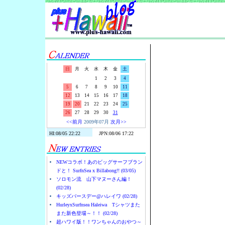
Surf-N-S
日
月
火
水
木
金
土
1
2
3
4
5
6
7
8
9
10
11
12
13
14
15
16
17
18
19
20
21
22
23
24
25
26
27
28
29
30
31
<<前月
2009年07月
次月>>
NEWコラボ！あのビッグサーフブラン
ドと！ SurfnSea x Billabong!! (03/05)
ソロモン流 山下マヌーさん編！
(02/28)
キッズバースデー@ハレイワ (02/28)
HurleyxSurfnsea Haleiwa Tシャツまた
また新色登場～！！ (02/28)
超ハワイ版！！ワンちゃんのおやつ～