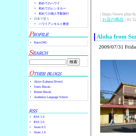
初めてのハワイ
初めてのレンタカー
| https://www.plus-h
初めての個人手配旅行
日本で習う
|
お店の商品
| 01:5
ハワイアンキルト教室
Aloha from Sur
Kayo
(
246
)
2009/07/31 Frid
Akiyo [Lahaina Divers]
Starts Hawaii
Breeze Hawaii
Academia Language School
RSS 1.0
RSS 2.0
Atom 0.3
Atom 1.0