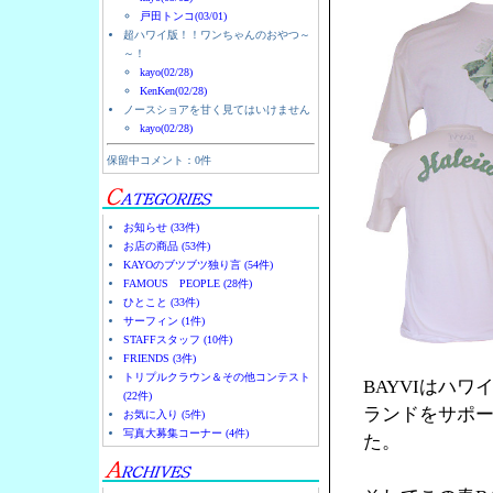
戸田トンコ(03/01)
超ハワイ版！！ワンちゃんのおやつ～
～！
kayo(02/28)
KenKen(02/28)
ノースショアを甘く見てはいけません
kayo(02/28)
保留中コメント：0件
お知らせ (33件)
お店の商品 (53件)
KAYOのブツブツ独り言 (54件)
FAMOUS PEOPLE (28件)
ひとこと (33件)
サーフィン (1件)
STAFFスタッフ (10件)
FRIENDS (3件)
トリプルクラウン＆その他コンテスト
BAYVIはハ
(22件)
ランドをサポー
お気に入り (5件)
写真大募集コーナー (4件)
た。